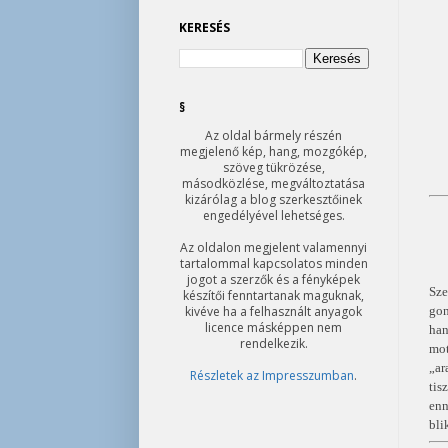
KERESÉS
§
Az oldal bármely részén
megjelenő kép, hang, mozgókép,
szöveg tükrözése,
másodközlése, megváltoztatása
kizárólag a blog szerkesztőinek
engedélyével lehetséges.
Az oldalon megjelent valamennyi
tartalommal kapcsolatos minden
jogot a szerzők és a fényképek
Sze
készítői fenntartanak maguknak,
kivéve ha a felhasznált anyagok
gon
licence másképpen nem
han
rendelkezik.
mot
„ar
Részletek az Impresszumban
.
tis
enn
bli