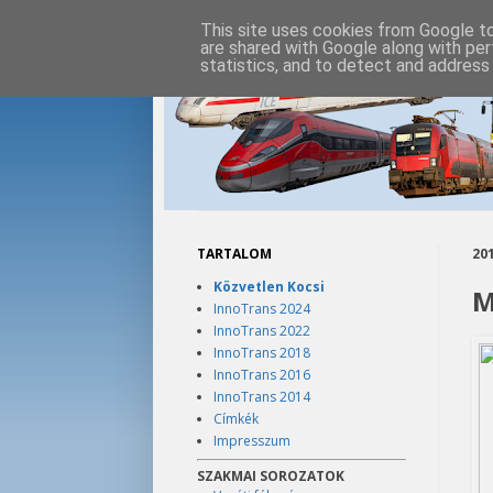
This site uses cookies from Google to 
are shared with Google along with per
statistics, and to detect and address
TARTALOM
201
Közvetlen Kocsi
M
InnoTrans 2024
InnoTrans 2022
InnoTrans 2018
InnoTrans 2016
InnoTrans 2014
Címkék
Impresszum
SZAKMAI SOROZATOK