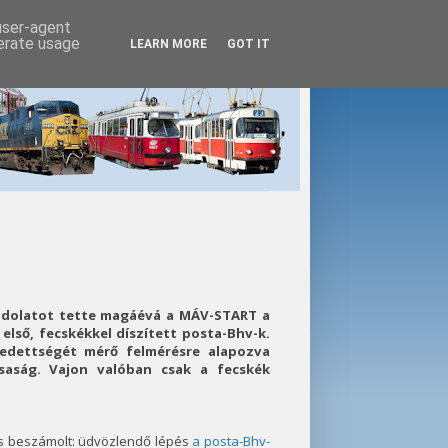
 user-agent
nerate usage
LEARN MORE
GOT IT
ondolatot tette magáévá a MÁV-START a
 első, fecskékkel díszített posta-Bhv-k.
edettségét mérő felmérésre alapozva
saság. Vajon valóban csak a fecskék
s beszámolt: üdvözlendő lépés
a posta-Bhv-