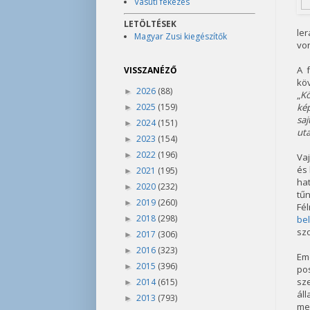
Vasúti fékezés
LETÖLTÉSEK
ler
Magyar Zusi kiegészítők
von
A 
VISSZANÉZŐ
kö
2026
(88)
►
„
Kö
2025
(159)
kép
►
saj
2024
(151)
►
uta
2023
(154)
►
2022
(196)
►
Vaj
és 
2021
(195)
►
ha
2020
(232)
►
tűn
2019
(260)
►
Fé
2018
(298)
be
►
szo
2017
(306)
►
2016
(323)
►
Em
2015
(396)
►
po
sz
2014
(615)
►
áll
2013
(793)
►
me