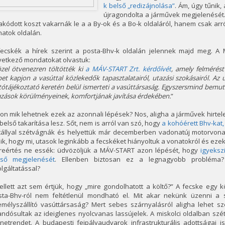
k belső „redizájnolása”
. Ám, úgy tűnik
újragondolta a járművek megjelenését
akódott koszt vakarnák le a a By-ok és a Bo-k oldaláról, hanem csak arr
atok oldalán.
fecskék a hírek szerint a posta-Bhv-k oldalán jelennek majd meg. A 
vetkező mondatokat olvastuk:
zel ötvenezren töltötték ki
a MÁV-START Zrt. kérdőívét
, amely felmérés
et kapjon a vasúttal közlekedők tapasztalatairól, utazási szokásairól. A
tótájékoztató keretén belül ismerteti a vasúttársaság. Egyszersmind bemutat
zások körülményeinek, komfortjának javítása érdekében.
”
on mik lehetnek ezek az azonnali lépések? Nos, aligha a járművek hirt
belső takarítása lesz. Sőt, nem is arról van szó, hogy
a kohóérett Bhv-kat,
tállyal szétvágnák és helyettük már decemberben vadonatúj motorvonato
ik, hogy mi, utasok leginkább a fecskéket hiányoltuk a vonatokról és ez
lreértés ne essék: üdvözöljük a MÁV-START azon lépését, hogy
igyeksz
lső megjelenését
. Ellenben biztosan ez a legnagyobb probléma?
lgáltatással?
ellett azt sem értjük, hogy „mire gondolhatott a költő?” A fecske egy
sta-Bhv-ról nem feltétlenül mondható el. Mit akar nekünk üzenni 
emélyszállító vasúttársaság? Mert sebes szárnyalásról aligha lehet 
andósultak az ideiglenes nyolcvanas lassújelek. A miskolci oldalban szétd
netrendet. A budapesti fejpályaudvarok infrastrukturális adottságai i