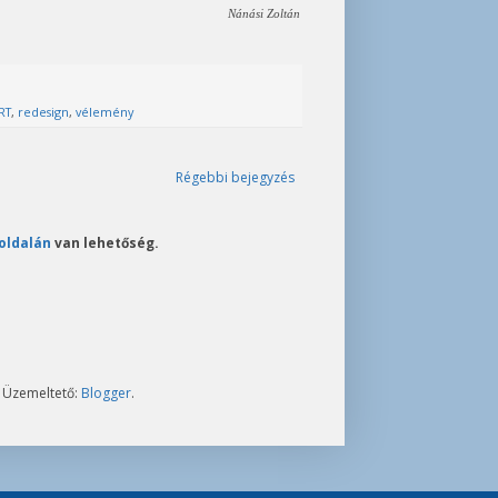
Nánási Zoltán
RT
,
redesign
,
vélemény
Régebbi bejegyzés
oldalán
van lehetőség.
. Üzemeltető:
Blogger
.