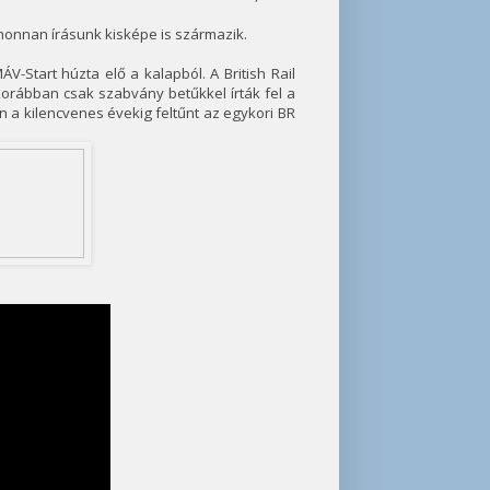
ahonnan írásunk kisképe is származik.
-Start húzta elő a kalapból. A British Rail
orábban csak szabvány betűkkel írták fel a
n a kilencvenes évekig feltűnt az egykori BR