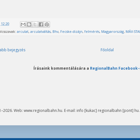
@
12:20
lcsszavak:
arculat
,
arculatváltás
,
Bhv
,
Fecske-dizájn
,
felmérés
,
Magyarország
,
MÁV-STA
abb bejegyzés
Főoldal
Írásaink kommentálására a
RegionalBahn Facebook-
–2026. Web: www.regionalbahn.hu. E-mail: info [kukac] regionalbahn [pont] hu