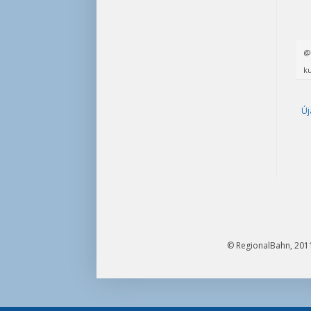
ku
Új
© RegionalBahn, 2011