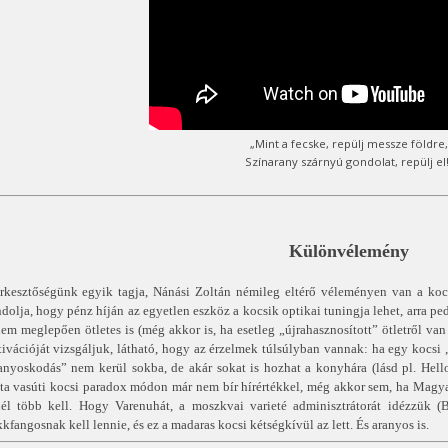
„Mint a fecske, repülj messze földre,
Színarany szárnyú gondolat, repülj el!
Különvélemény
rkesztőségünk egyik tagja, Nánási Zoltán némileg eltérő véleményen van a koc
dolja, hogy pénz híján az egyetlen eszköz a kocsik optikai tuningja lehet, arra 
em meglepően ötletes is (még akkor is, ha esetleg „újrahasznosított” ötletről van 
ivációját vizsgáljuk, látható, hogy az érzelmek túlsúlyban vannak: ha egy kocsi „
anyoskodás” nem kerül sokba, de akár sokat is hozhat a konyhára (lásd pl. He
zta vasúti kocsi paradox módon már nem bír hírértékkel, még akkor sem, ha Ma
él több kell. Hogy Varenuhát, a moszkvai varieté adminisztrátorát idézzük (
kkfangosnak kell lennie, és ez a madaras kocsi kétségkívül az lett. És aranyos is.