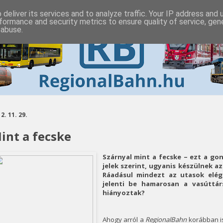
deliver its services and to analyze traffic. Your IP address and
formance and security metrics to ensure quality of service, ge
 abuse.
2. 11. 29.
int a fecske
Szárnyal mint a fecske – ezt a g
jelek szerint, ugyanis készülnek az
Ráadásul mindezt az utasok elég
jelenti be hamarosan a vasúttár
hiányoztak?
Ahogy arról a
RegionalBahn
korábban i