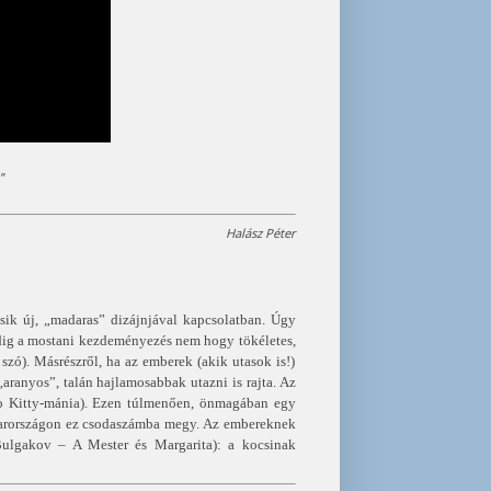
”
Halász Péter
sik új, „madaras” dizájnjával kapcsolatban. Úgy
pedig a mostani kezdeményezés nem hogy tökéletes,
szó). Másrészről, ha az emberek (akik utasok is!)
aranyos”, talán hajlamosabbak utazni is rajta. Az
llo Kitty-mánia). Ezen túlmenően, önmagában egy
gyarországon ez csodaszámba megy. Az embereknek
Bulgakov – A Mester és Margarita): a kocsinak