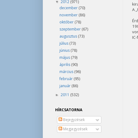
2012
(971)
▼
kir
december
(70)
A „
november
(86)
Érd
október
(78)
198
szeptember
(67)
von
augusztus
(73)
IC-
július
(73)
június
(78)
május
(79)
április
(90)
március
(96)
február
(95)
január
(86)
2011
(532)
►
HÍRCSATORNA
Bejegyzések
Megjegyzések