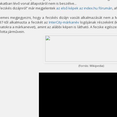
akatban lévő vonal állapotáról nem is beszélve...
fecskés dizájnról” már megjelentek
az első képek az index.hu fórumán
, 
emes megjegyezni, hogy a fecskés dizájn vasúti alkalmazását nem a MÁV
7-től alkalmazta a fecskét az
InterCity-márkanév
logójának részeként (k
atokra a márkanevet), amint az alábbi képen is látható. A fecske egésze
flotta járművein.
(forrás: Wikipedia)