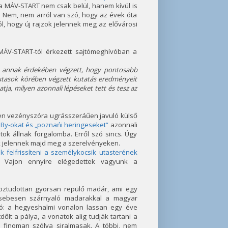
, a MÁV-START nem csak belül, hanem kívül is
. Nem, nem arról van szó, hogy az évek óta
ól, hogy új rajzok jelennek meg az elővárosi
MÁV-START-tól érkezett sajtómeghívóban a
t annak érdekében végzett, hogy pontosabb
z utasok körében végzett kutatás eredményeit
ja, milyen azonnali lépéseket tett és tesz az
elen vezényszóra ugrásszeráűen javuló külső
 By-okat és „poznańi heringeseket”
azonnali
k állnak forgalomba. Erről szó sincs. Úgy
ek jelennek majd meg a szerelvényeken.
ik felfrissíteni a személykocsik utasterének
 Vajon ennyire elégedettek vagyunk a
 köztudottan gyorsan repülő madár, ami egy
a sebesen szárnyaló madarakkal a magyar
szó: a hegyeshalmi vonalon lassan egy éve
őlt a pálya, a vonatok alig tudják tartani a
s finoman szólva siralmasak. A többi, nem