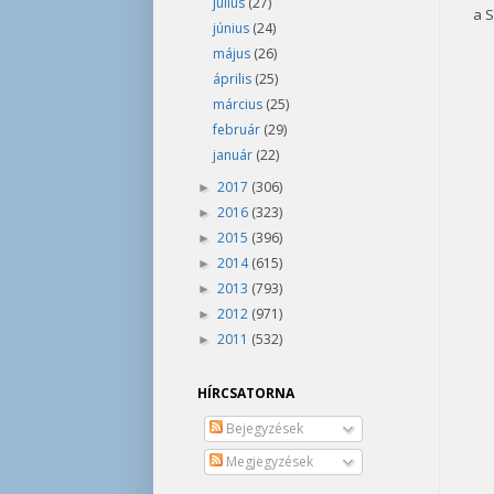
július
(27)
a 
június
(24)
május
(26)
április
(25)
március
(25)
február
(29)
január
(22)
2017
(306)
►
2016
(323)
►
2015
(396)
►
2014
(615)
►
2013
(793)
►
2012
(971)
►
2011
(532)
►
HÍRCSATORNA
Bejegyzések
Megjegyzések