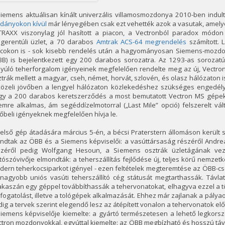
iemens aktuálisan kínált univerzális villamosmozdonya 2010-ben indult
ldányokon kívül
már lényegében csak ezt vehették azok a vasutak, amel
TRAXX viszonylag jól hasított a piacon, a Vectronból paradox módo
ngerentúli üzlet, a 70 darabos
Amtrak ACS-64 megrendelés
számított. 
acokon is - sok kisebb rendelés után a hagyományosan Siemens-mozdo
BB) is bejelentkezett egy 200 darabos sorozatra. Az 1293-as soroza
nyúló teherforgalom igényeinek megfelelően rendelte meg az új, Vectro
trák mellett a magyar, cseh, német, horvát, szlovén, és olasz hálózaton i
közeli jövőben a lengyel hálózaton közlekedéshez szükséges engedély
gy a 200 darabos keretszerződés a most bemutatott Vectron MS gépeke
mre alkalmas, ám segéddízelmotorral („Last Mile” opció) felszerelt vá
őbeli igényeknek megfelelően hívja le.
első gép átadására március 5-én, a bécsi Praterstern állomáson került
ndtak az ÖBB és a Siemens képviselői: a vasúttársaság részéről Andrea
széről pedig Wolfgang Hesoun, a Siemens osztrák üzletágának vez
tószóvivője elmondták: a teherszállítás fejlődése új, teljes körű nemz
ern teherkocsiparkot igényel - ezen feltételek megteremtése az ÖBB-cso
nagyobb uniós vasúti teherszállító cég státusát megtarthassák. Távlat
kaszán egy géppel továbbíthassák a tehervonatokat, elhagyva ezzel a tö
fogatolást, illetve a tológépek alkalmazását. Ehhez már zajlanak a pályao
ig a tervek szerint elegendő lesz az átépített vonalon a tehervonatok elő
iemens képviselője kiemelte: a gyártó természetesen a lehető legkorsz
tron mozdonyokkal, egyúttal kiemelte: az ÖBB megbízható és hosszú táv