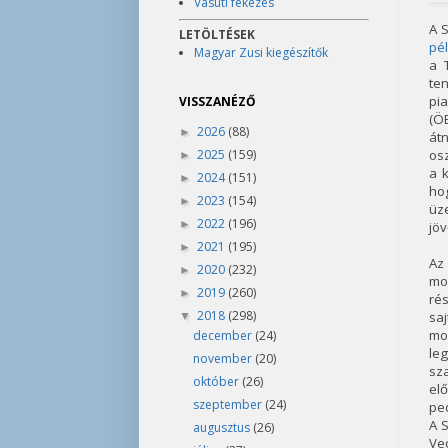
Vasúti fékezés
A S
LETÖLTÉSEK
pé
Magyar Zusi kiegészítők
a 
te
pi
VISSZANÉZŐ
(Ö
2026
(88)
►
át
2025
(159)
osz
►
a 
2024
(151)
►
ho
2023
(154)
►
üze
2022
(196)
►
jöv
2021
(195)
►
Az 
2020
(232)
►
mo
2019
(260)
►
ré
2018
(298)
saj
▼
mod
december
(24)
leg
november
(20)
sza
október
(26)
elő
szeptember
(24)
ped
A S
augusztus
(26)
Vec