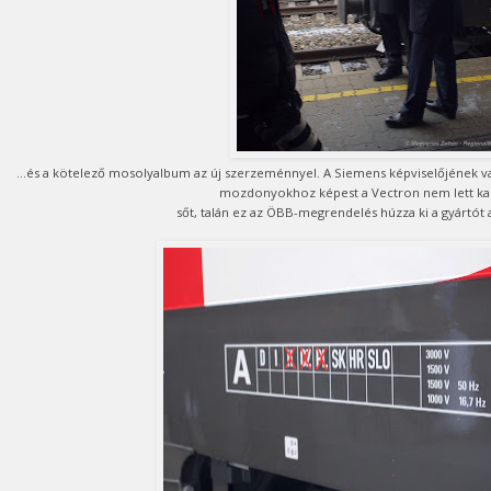
...és a kötelező mosolyalbum az új szerzeménnyel. A Siemens képviselőjének va
mozdonyokhoz képest a Vectron nem lett kas
sőt, talán ez az ÖBB-megrendelés húzza ki a gyártót 