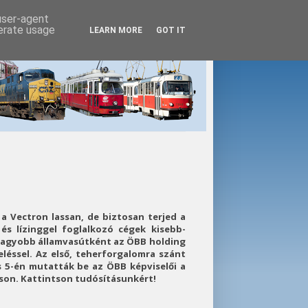
 user-agent
nerate usage
LEARN MORE
GOT IT
a Vectron lassan, de biztosan terjed a
és lízinggel foglalkozó cégek kisebb-
nagyobb államvasútként az ÖBB holding
léssel. Az első, teherforgalomra szánt
 5-én mutatták be az ÖBB képviselői a
áson. Kattintson tudósításunkért!