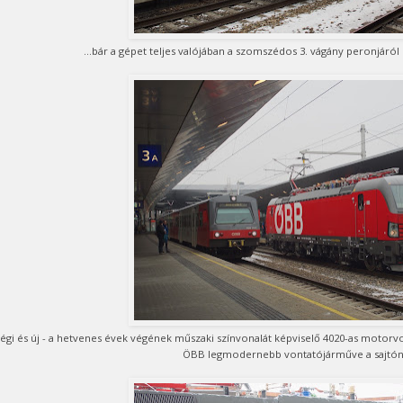
...bár a gépet teljes valójában a szomszédos 3. vágány peronjáról
égi és új - a hetvenes évek végének műszaki színvonalát képviselő 4020-as motorvona
ÖBB legmodernebb vontatójárműve a sajtón