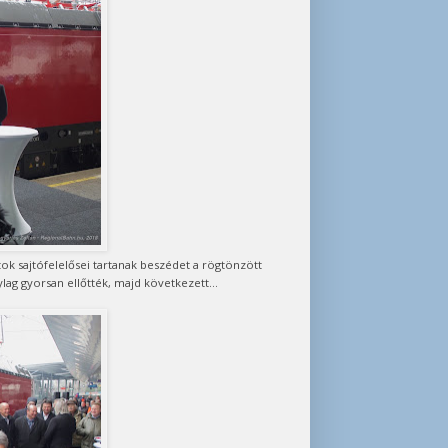
ok sajtófelelősei tartanak beszédet a rögtönzött
lag gyorsan ellőtték, majd következett...