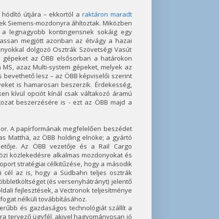
 hódító útjára – ekkortól a
raktáron maradt
yek Siemens-mozdonyra áhítoztak. Miközben
n a legnagyobb kontingensnek sokáig egy
Lassan megjött azonban az étvágy a hazai
nyokkal dolgozó Osztrák Szövetségi Vasút
tú gépeket az ÖBB elsősorban a határokon
n MS, azaz Multi-system gépeket, melyek az
s bevethető lesz – az ÖBB képviselői szerint
eket is hamarosan beszerzik. Érdekesség,
n kívül opciót kínál csak váltakozó áramú
ltozat beszerzésére is - ezt az ÖBB majd a
 sor. A papírformának megfelelően beszédet
s Matthä, az ÖBB holding elnöke; a gyártó
etője. Az ÖBB vezetője és a Rail Cargo
etközi közlekedésre alkalmas mozdonyokat és
port stratégiai célkitűzése, hogy a második
i cél az is, hogy a Südbahn teljes osztrák
bbletköltséget (és versenyhátrányt) jelentő
ldali fejlesztések, a Vectronok teljesítménye
fogat nélküli továbbításához.
erűbb és gazdaságos technológiát szállít a
ra tervező ügyfél, akivel hagyományosan jó