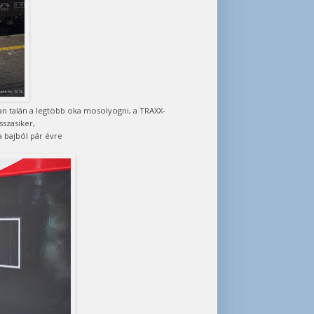
n talán a legtöbb oka mosolyogni, a TRAXX-
szasiker,
a bajból pár évre