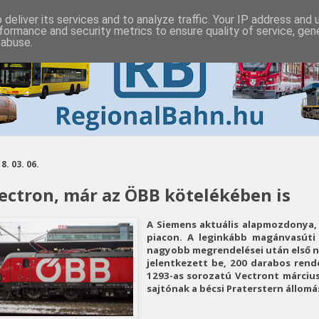
deliver its services and to analyze traffic. Your IP address and
formance and security metrics to ensure quality of service, ge
 abuse.
8. 03. 06.
ectron, már az ÖBB kötelékében is
A Siemens aktuális alapmozdonya, 
piacon. A leginkább magánvasúti 
nagyobb megrendelései után első 
jelentkezett be, 200 darabos rende
1293-as sorozatú Vectront március
sajtónak a bécsi Praterstern állom