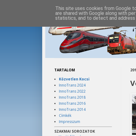
This site uses cookies from Google to 
are shared with Google along with per
statistics, and to detect and address
TARTALOM
201
Közvetlen Kocsi
V
InnoTrans 2024
InnoTrans 2022
InnoTrans 2018
InnoTrans 2016
InnoTrans 2014
Címkék
Impresszum
SZAKMAI SOROZATOK