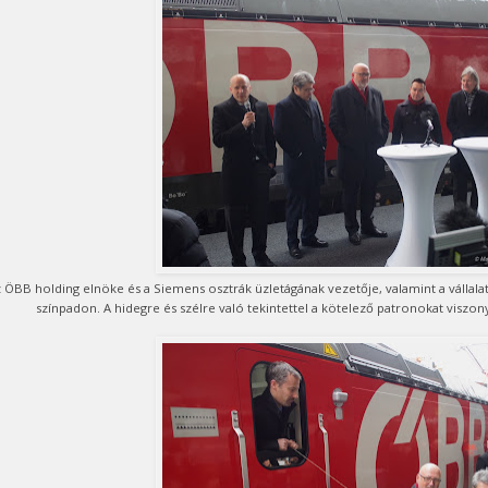
 ÖBB holding elnöke és a Siemens osztrák üzletágának vezetője, valamint a vállalat
színpadon. A hidegre és szélre való tekintettel a kötelező patronokat viszony