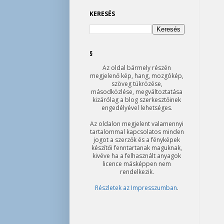
KERESÉS
§
Az oldal bármely részén
megjelenő kép, hang, mozgókép,
szöveg tükrözése,
másodközlése, megváltoztatása
kizárólag a blog szerkesztőinek
engedélyével lehetséges.
Az oldalon megjelent valamennyi
tartalommal kapcsolatos minden
jogot a szerzők és a fényképek
készítői fenntartanak maguknak,
kivéve ha a felhasznált anyagok
licence másképpen nem
rendelkezik.
Részletek az Impresszumban
.