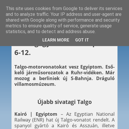
This site uses cookies from Google to deliver its services
and to analyze traffic. Your IP address and user-agent are
shared with Google along with performance and security
metrics to ensure quality of service, generate usage
statistics, and to detect and address abuse.
2019. 04. 12.
LEARN MORE
GOT IT
Hétvégi gyors – 2019. április
6-12.
Talgo-motorvonatokat vesz Egyiptom. Eső-
kelő járműsorozatok a Ruhr-vidéken. Már
mozog a berliniek új S-Bahnja. Dráguló
villamosmúzeum.
Újabb sivatagi Talgo
Kairó | Egyiptom
– Az Egyptian National
Railway (ENR) hat új Talgo-vonatot rendelt. A
spanyol gyártó a Kairó és Asszuán, illetve