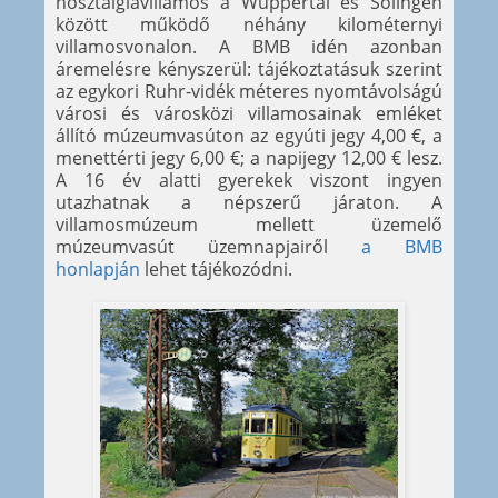
nosztalgiavillamos a Wuppertal és Solingen
között működő néhány kilométernyi
villamosvonalon. A BMB idén azonban
áremelésre kényszerül: tájékoztatásuk szerint
az egykori Ruhr-vidék méteres nyomtávolságú
városi és városközi villamosainak emléket
állító múzeumvasúton az egyúti jegy 4,00 €, a
menettérti jegy 6,00 €; a napijegy 12,00 € lesz.
A 16 év alatti gyerekek viszont ingyen
utazhatnak a népszerű járaton. A
villamosmúzeum mellett üzemelő
múzeumvasút üzemnapjairől
a BMB
honlapján
lehet tájékozódni.