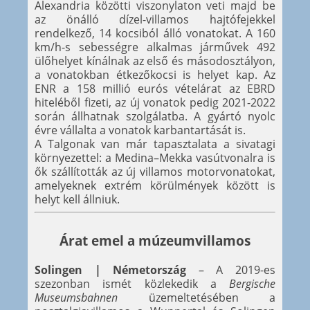
Alexandria közötti viszonylaton veti majd be
az önálló dízel-villamos hajtófejekkel
rendelkező, 14 kocsiból álló vonatokat. A 160
km/h-s sebességre alkalmas járművek 492
ülőhelyet kínálnak az első és másodosztályon,
a vonatokban étkezőkocsi is helyet kap. Az
ENR a 158 millió eurós vételárat az EBRD
hiteléből fizeti, az új vonatok pedig 2021-2022
során állhatnak szolgálatba. A gyártó nyolc
évre vállalta a vonatok karbantartását is.
A Talgonak van már tapasztalata a sivatagi
környezettel: a Medina–Mekka vasútvonalra is
ők szállították az új villamos motorvonatokat,
amelyeknek extrém körülmények között is
helyt kell állniuk.
Árat emel a múzeumvillamos
Solingen | Németország
– A 2019-es
szezonban ismét közlekedik a
Bergische
Museumsbahnen
üzemeltetésében a