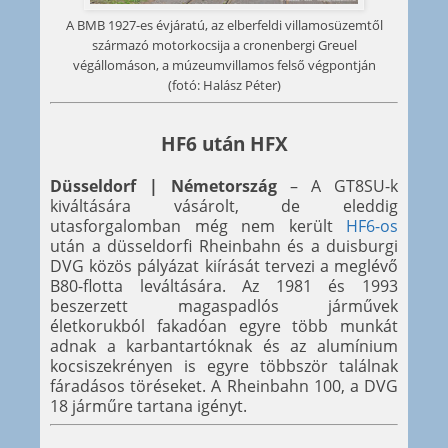
A BMB 1927-es évjáratú, az elberfeldi villamosüzemtől
származó motorkocsija a cronenbergi Greuel
végállomáson, a múzeumvillamos felső végpontján
(fotó: Halász Péter)
HF6 után HFX
Düsseldorf | Németország
– A GT8SU-k
kiváltására vásárolt, de eleddig
utasforgalomban még nem került
HF6-os
után a düsseldorfi Rheinbahn és a duisburgi
DVG közös pályázat kiírását tervezi a meglévő
B80-flotta leváltására. Az 1981 és 1993
beszerzett magaspadlós járművek
életkorukból fakadóan egyre több munkát
adnak a karbantartóknak és az alumínium
kocsiszekrényen is egyre többször találnak
fáradásos töréseket. A Rheinbahn 100, a DVG
18 járműre tartana igényt.