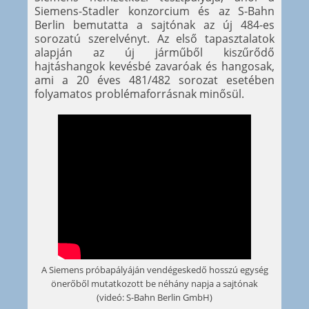
Siemens-Stadler konzorcium és az S-Bahn
Berlin bemutatta a sajtónak az új 484-es
sorozatú szerelvényt. Az első tapasztalatok
alapján az új járműből kiszűrődő
hajtáshangok kevésbé zavaróak és hangosak,
ami a 20 éves 481/482 sorozat esetében
folyamatos problémaforrásnak minősül.
A Siemens próbapályáján vendégeskedő hosszú egység
önerőből mutatkozott be néhány napja a sajtónak
(videó: S-Bahn Berlin GmbH)