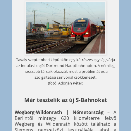
Tavaly szeptemberi képünkön egy kétrészes egység várja
az indulási idejét Dortmund Hauptbahnhofon. A némileg
hosszabb társaik okozzák most a problémát és a
szolgáltatási színvonal csökkenését.
(fotó: Adorján Péter)
Már tesztelik az új S-Bahnokat
Wegberg-Wildenrath | Németország
– A
Berlintől mintegy 620 kilométerre fekvő
Wegberg és Wildenrath között található a
Siemens nemzetközi tesztpályája, ahol a