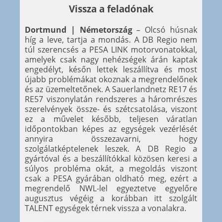
Vissza a feladónak
Dortmund | Németország
– Olcsó húsnak
híg a leve, tartja a mondás. A DB Regio nem
túl szerencsés a PESA LINK motorvonatokkal,
amelyek csak nagy nehézségek árán kaptak
engedélyt, későn lettek leszállítva és most
újabb problémákat okoznak a megrendelőnek
és az üzemeltetőnek. A Sauerlandnetz RE17 és
RE57 viszonylatán rendszeres a háromrészes
szerelvények össze- és szétcsatolása, viszont
ez a művelet később, teljesen váratlan
időpontokban képes az egységek vezérlését
annyira összezavarni, hogy
szolgálatképtelenek leszek. A DB Regio a
gyártóval és a beszállítókkal közösen keresi a
súlyos probléma okát, a megoldás viszont
csak a PESA gyárában oldható meg, ezért a
megrendelő NWL-lel egyeztetve egyelőre
augusztus végéig a korábban itt szolgált
TALENT egységek térnek vissza a vonalakra.