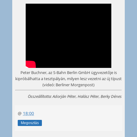
Peter Buchner, az S-Bahn Berlin GmbH ügyvezetője is
kipróbálhatta a tesztpályán, milyen lesz vezetni az új típust
(videó: Berliner Morgenpost)
Összeállította: Adorján Péter, Halász Péter, Berky Dénes
@
18:00
Megosztás