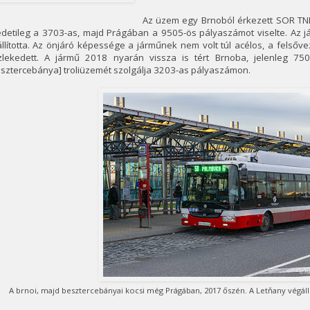
Az üzem egy Brnoból érkezett SOR TNB
detileg a 3703-as, majd Prágában a 9505-ös pályaszámot viselte. Az já
llította. Az önjáró képessége a járműnek nem volt túl acélos, a felsőv
zlekedett. A jármű 2018 nyarán vissza is tért Brnoba, jelenleg 75
sztercebánya] troliüzemét szolgálja 3203-as pályaszámon.
A brnoi, majd besztercebányai kocsi még Prágában, 2017 őszén. A Letňany végá