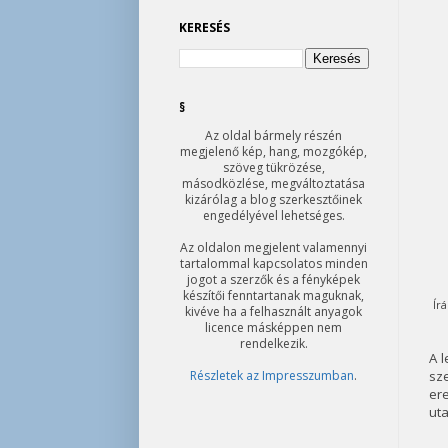
KERESÉS
§
Az oldal bármely részén
megjelenő kép, hang, mozgókép,
szöveg tükrözése,
másodközlése, megváltoztatása
kizárólag a blog szerkesztőinek
engedélyével lehetséges.
Az oldalon megjelent valamennyi
tartalommal kapcsolatos minden
jogot a szerzők és a fényképek
készítői fenntartanak maguknak,
Ír
kivéve ha a felhasznált anyagok
licence másképpen nem
rendelkezik.
A l
Részletek az Impresszumban
.
sz
ere
uta