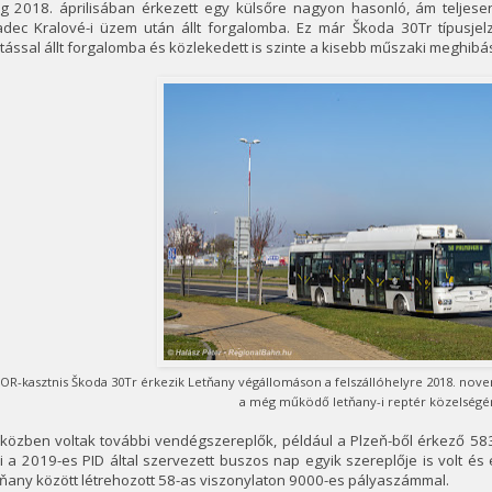
g 2018. áprilisában érkezett egy külsőre nagyon hasonló, ám teljese
adec Kralové-i üzem után állt forgalomba. Ez már Škoda 30Tr típusjelz
tással állt forgalomba és közlekedett is szinte a kisebb műszaki meghibá
OR-kasztnis Škoda 30Tr érkezik Letňany végállomáson a felszállóhelyre 2018. nov
a még működő letňany-i reptér közelségér
közben voltak további vendégszereplők, például a Plzeň-ből érkező 583-a
 a 2019-es PID által szervezett buszos nap egyik szereplője is volt é
ňany között létrehozott 58-as viszonylaton 9000-es pályaszámmal.