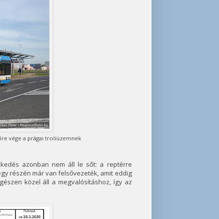
őre vége a prágai troliüzemnek
lekedés azonban nem áll le sőt: a reptérre
gy részén már van felsővezeték, amit eddig
észen közel áll a megvalósításhoz, így az