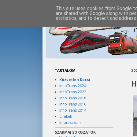
This site uses cookies from Google to 
are shared with Google along with per
statistics, and to detect and address
TARTALOM
202
Közvetlen Kocsi
H
InnoTrans 2024
InnoTrans 2022
InnoTrans 2018
InnoTrans 2016
InnoTrans 2014
Címkék
Impresszum
SZAKMAI SOROZATOK