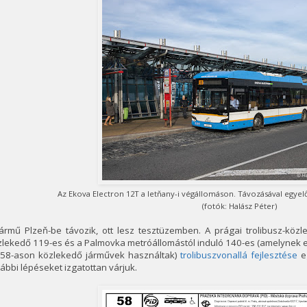
Az Ekova Electron 12T a letňany-i végállomáson. Távozásával egyel
(fotók: Halász Péter)
jármű Plzeň-be távozik, ott lesz tesztüzemben. A prágai trolibusz-köz
lekedő 119-es és a Palmovka metróállomástól induló 140-es (amelynek e
 58-ason közlekedő járművek használtak)
trolibuszvonallá fejlesztése
eg
ábbi lépéseket izgatottan várjuk.