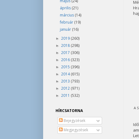
május
(24)
Mé
Hr
április
(21)
haj
március
(14)
február
(19)
január
(16)
2019
(260)
►
2018
(298)
►
2017
(306)
►
2016
(323)
►
2015
(396)
►
2014
(615)
►
2013
(793)
►
2012
(971)
►
2011
(532)
►
A S
HÍRCSATORNA
Bejegyzések
Idő
Megjegyzések
ami
Let