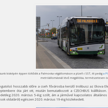
ásunk kisképén éppen töltődik a Palmovka végállomáson a plzeň-i SST, itt pedig
a P
metróállomásnál lévő megállóba, természetesen 
egutolsó hosszabb időre a cseh fővárosba kerülő trolibusz az Ekova El
eptembere óta járt ott, miután bemutatkozott a CZECHBUS kiállításon
detileg 2020. március 5-éig szólt, ám a járművel kapcsolatos általáno
sok oldaláról) egészen 2020. március 19-éig közlekedett.