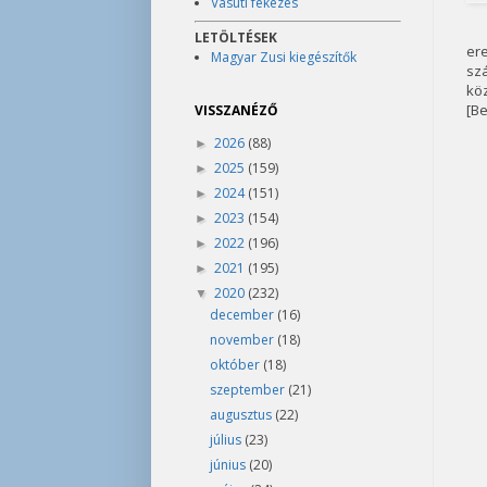
Vasúti fékezés
LETÖLTÉSEK
ere
Magyar Zusi kiegészítők
szá
kö
[Be
VISSZANÉZŐ
2026
(88)
►
2025
(159)
►
2024
(151)
►
2023
(154)
►
2022
(196)
►
2021
(195)
►
2020
(232)
▼
december
(16)
november
(18)
október
(18)
szeptember
(21)
augusztus
(22)
július
(23)
június
(20)