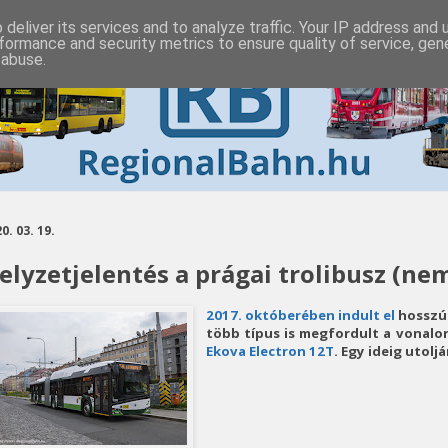
deliver its services and to analyze traffic. Your IP address and
formance and security metrics to ensure quality of service, ge
 abuse.
0. 03. 19.
elyzetjelentés a prágai trolibusz (ne
2017. októberében indult el
hosszú 
több típus is megfordult a vonalon
Ekova Electron 12T
. Egy ideig utoljá