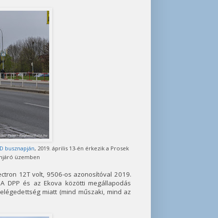
ID busznapján
, 2019. április 13-én érkezik a Prosek
önjáró üzemben
ectron 12T volt, 9506-os azonosítóval 2019.
. A DPP és az Ekova közötti megállapodás
s elégedettség miatt (mind műszaki, mind az