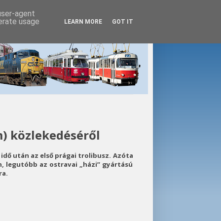
 user-agent
nerate usage
LEARN MORE
GOT IT
m) közlekedéséről
idő után az első prágai trolibusz. Azóta
, legutóbb az ostravai „házi” gyártású
ra.