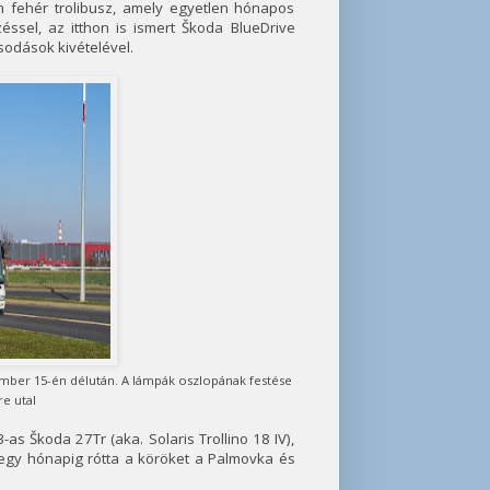
n fehér trolibusz, amely egyetlen hónapos
éssel, az itthon is ismert Škoda BlueDrive
sodások kivételével.
ember 15-én délután. A lámpák oszlopának festése
e utal
s Škoda 27Tr (aka. Solaris Trollino 18 IV),
s egy hónapig rótta a köröket a Palmovka és