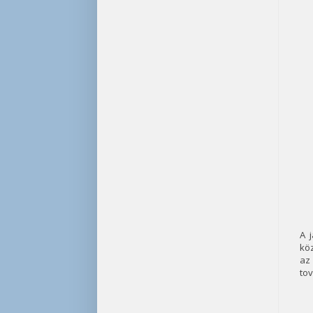
A 
köz
az
tov