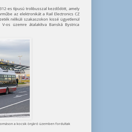
12-es típusú trolibusszal kezdődött, amely
rműbe az elektronikát a Rail Electronics CZ
ezeték nélküli szakaszokon kissé ügyetlenül
0 V-os üzemre átalakítva Banská Bystrica
llomáson a kocsik önjáró üzemben fordultak