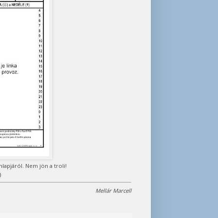
apjáról. Nem jön a troli!
)
Mellár Marcell