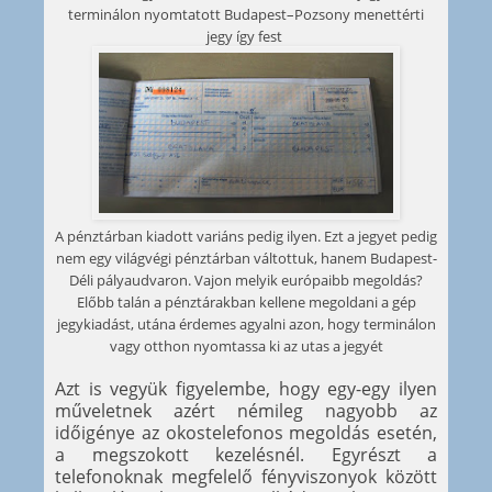
terminálon nyomtatott Budapest–Pozsony menettérti
jegy így fest
A pénztárban kiadott variáns pedig ilyen. Ezt a jegyet pedig
nem egy világvégi pénztárban váltottuk, hanem Budapest-
Déli pályaudvaron. Vajon melyik európaibb megoldás?
Előbb talán a pénztárakban kellene megoldani a gép
jegykiadást, utána érdemes agyalni azon, hogy terminálon
vagy otthon nyomtassa ki az utas a jegyét
Azt is vegyük figyelembe, hogy egy-egy ilyen
műveletnek azért némileg nagyobb az
időigénye az okostelefonos megoldás esetén,
a megszokott kezelésnél. Egyrészt a
telefonoknak megfelelő fényviszonyok között