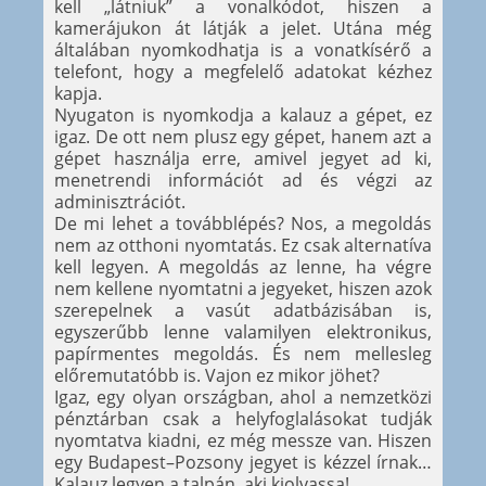
kell „látniuk” a vonalkódot, hiszen a
kamerájukon át látják a jelet. Utána még
általában nyomkodhatja is a vonatkísérő a
telefont, hogy a megfelelő adatokat kézhez
kapja.
Nyugaton is nyomkodja a kalauz a gépet, ez
igaz. De ott nem plusz egy gépet, hanem azt a
gépet használja erre, amivel jegyet ad ki,
menetrendi információt ad és végzi az
adminisztrációt.
De mi lehet a továbblépés? Nos, a megoldás
nem az otthoni nyomtatás. Ez csak alternatíva
kell legyen. A megoldás az lenne, ha végre
nem kellene nyomtatni a jegyeket, hiszen azok
szerepelnek a vasút adatbázisában is,
egyszerűbb lenne valamilyen elektronikus,
papírmentes megoldás. És nem mellesleg
előremutatóbb is. Vajon ez mikor jöhet?
Igaz, egy olyan országban, ahol a nemzetközi
pénztárban csak a helyfoglalásokat tudják
nyomtatva kiadni, ez még messze van. Hiszen
egy Budapest–Pozsony jegyet is kézzel írnak…
Kalauz legyen a talpán, aki kiolvassa!