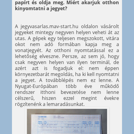
papírt és oldja meg. Miért akarjuk otthon
kinyomtatni a jegyet?
A jegyvasarlas.mav-start.hu oldalon vásárolt
jegyeket mintegy negyven helyen veheti át az
utas. A gépek egy teljesen megszokott, vitára
okot nem adó formában kapja meg a
vonatjegyét. Az otthoni nyomtatással ez a
lehetőség elveszne. Persze, az sem jó, hogy
csak negyven helyen van ilyen terminál, de
azért azt is fogadjuk el: nem éppen
környezetbarát megoldás, ha ki kell nyomtatni
a jegyet. A továbblépés nem ez lenne. A
Nyugat-Európában több éve működő
rendszer itthoni bevezetése nem lenne
célszerű, hiszen ezzel megint évekre
rögzítenénk a lemaradásunkat.