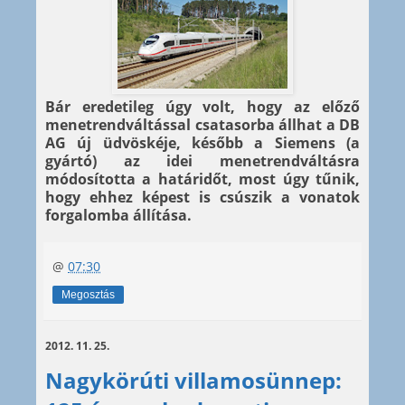
Bár eredetileg úgy volt, hogy az előző
menetrendváltással csatasorba állhat a DB
AG új üdvöskéje, később a Siemens (a
gyártó) az idei menetrendváltásra
módosította a határidőt, most úgy tűnik,
hogy ehhez képest is csúszik a vonatok
forgalomba állítása.
@
07:30
Megosztás
2012. 11. 25.
Nagykörúti villamosünnep: