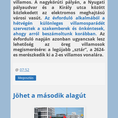
villamos. A nagykörúti pályán, a Nyugati
pályaudvar és a Király utca között
közlekedett az elektromos meghajtású
városi vasút.
Az évforduló alkalmából a
hétvégén különleges villamosparádét
szerveztek a szakemberek és önkéntesek,
ahogy arról beszámoltunk korábban.
Az
évforduló napján azonban ugyancsak lesz
lehetőség az öreg villamosok
megismerésére: a legújabb „sztár”, a 2624-
es merészkedik ki a 2-es villamos vonalára.
@
07:52
Megosztás
Jöhet a második alagút