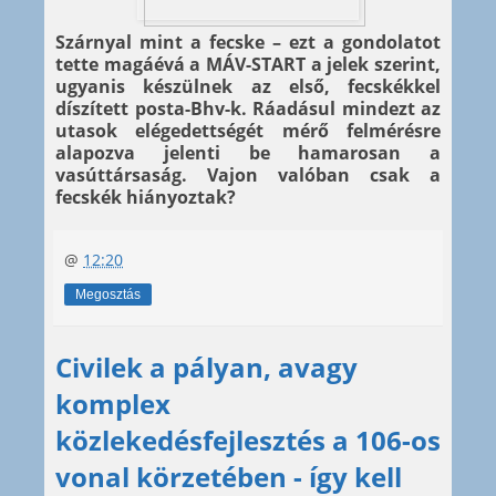
Szárnyal mint a fecske – ezt a gondolatot
tette magáévá a MÁV-START a jelek szerint,
ugyanis készülnek az első, fecskékkel
díszített posta-Bhv-k. Ráadásul mindezt az
utasok elégedettségét mérő felmérésre
alapozva jelenti be hamarosan a
vasúttársaság. Vajon valóban csak a
fecskék hiányoztak?
@
12:20
Megosztás
Civilek a pályan, avagy
komplex
közlekedésfejlesztés a 106-os
vonal körzetében - így kell