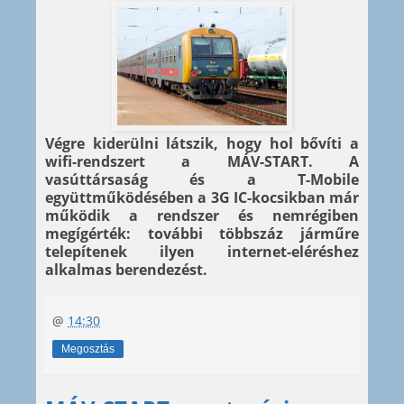
Végre kiderülni látszik, hogy hol bővíti a
wifi-rendszert a MÁV-START. A
vasúttársaság és a T-Mobile
együttműködésében a 3G IC-kocsikban már
működik a rendszer és nemrégiben
megígérték: további többszáz járműre
telepítenek ilyen internet-eléréshez
alkalmas berendezést.
@
14:30
Megosztás