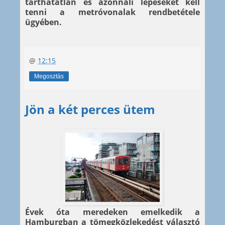
tarthatatlan és azonnali lépéseket kell
tenni a metróvonalak rendbetétele
ügyében.
@
12:15
Megosztás
Jön a két perces ütem
Évek óta meredeken emelkedik a
Hamburgban a tömegközlekedést választó