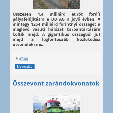
Összesen 4,4 milliárd eurót fordít
pályafelújításra a DB AG a jövő évben. A
mintegy 1254 milliárd forintnyi összeget a
meglévő vasúti hálózat karbantartására
költik majd. A gigantikus összegből jut
majd a legfontosabb közlekedési
útvonalakra is.
@
07:00
Megosztás
Összevont zarándokvonatok