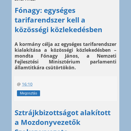
Fónagy: egységes
tarifarendszer kell a
közösségi közlekedésben
A kormány célja az egységes tarifarendszer
kialakítása a közösségi közlekedésben –
mondta Fónagy János, a Nemzeti
Fejlesztési Minisztérium parlamenti
államtitkára csütörtökön.
@
16:10
Megosztás
Sztrájkbizottságot alakított
a Mozdonyvezetők