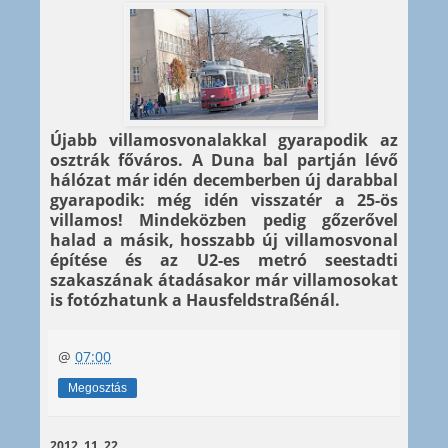
Újabb villamosvonalakkal gyarapodik az
osztrák főváros. A Duna bal partján lévő
hálózat már idén decemberben új darabbal
gyarapodik: még idén visszatér a 25-ös
villamos! Mindeközben pedig gőzerővel
halad a másik, hosszabb új villamosvonal
építése és az U2-es metró seestadti
szakaszának átadásakor már villamosokat
is fotózhatunk a Hausfeldstraßénál.
@
07:00
Megosztás
2012. 11. 22.