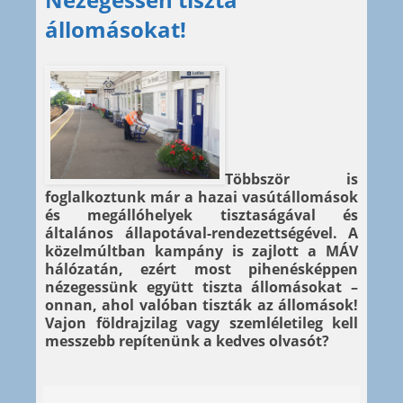
állomásokat!
Többször is
foglalkoztunk már a hazai vasútállomások
és megállóhelyek tisztaságával és
általános állapotával-rendezettségével. A
közelmúltban kampány is zajlott a MÁV
hálózatán, ezért most pihenésképpen
nézegessünk együtt tiszta állomásokat –
onnan, ahol valóban tiszták az állomások!
Vajon földrajzilag vagy szemléletileg kell
messzebb repítenünk a kedves olvasót?