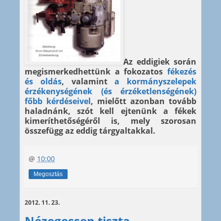
Az eddigiek során
megismerkedhettünk a fokozatos
fékezés
és oldás
, valamint
a kormányszelepek
érzékenységének (és érzéketlenségének)
főbb kérdéseivel
, mielőtt azonban tovább
haladnánk, szót kell ejtenünk a fékek
kimeríthetőségéről is, mely szorosan
összefügg az eddig tárgyaltakkal.
@
10:00
Megosztás
2012. 11. 23.
Nézegessen tiszta