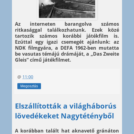
Az interneten barangolva számos
ritkasággal találkozhatunk. Ezek közé
tartozik számos korábbi játékfilm is.
Ezúttal egy igazi csemegét ajánlunk: az
NDK filmgyára, a DEFA 1962-ben mutatta
be vasutas témájú drámáját, a „Das Zweite
Gleis” című játékfilmet.
@
11:00
Megosztás
Elszállították a világháborús
lövedékeket Nagytétényből
A korábban talált hat aknavető gránáton