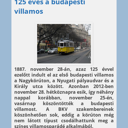
125 éves a budapesti
villamos
1887. november 28-án, azaz 125 évvel
ezelőtt indult el az első budapesti villamos
a Nagykörúton, a Nyugati pályaudvar és a
Király utca között. Azonban 2012-ben
november 28. hétköznapra esik, így néhány
nappal korábban, november 25-én,
vasárnap köszöntötték a budapesti
villamost. A BKV szakembereinek
köszönhetően sok, eddig a körúton még
nem látott típust csodálhattunk meg a
színes villamosparádé alkalmából.