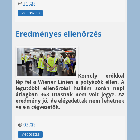
@
11:00
Megosztás
Eredményes ellenőrzés
Komoly erőkkel
lép fel a Wiener Linien a potyázók ellen. A
legutóbbi ellenőrzési hullám során napi
átlagban 368 utasnak nem volt jegye. Az
eredmény jó, de elégedettek nem lehetnek
vele a cégvezetők.
@
07:00
Megosztás