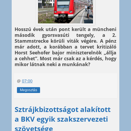
Hosszú évek után pont került a müncheni
második gyorsvasúti tengely, a 2.
Stammstrecke körüli viták végére. A pénz
már adott, a korábban a tervet kritizáló
Horst Seehofer bajor miniszterelnök „állja
a cehhet”. Most már csak az a kérdés, hogy
mikor látnak neki a munkának?
@
07:00
Megosztás
Sztrájkbizottságot alakított
a BKV egyik szakszervezeti
szövetsége