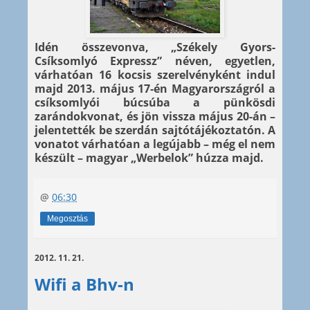
Idén összevonva, „Székely Gyors-
Csíksomlyó Expressz” néven, egyetlen,
várhatóan 16 kocsis szerelvényként indul
majd 2013. május 17-én Magyarországról a
csíksomlyói búcsúba a pünkösdi
zarándokvonat, és jön vissza május 20-án –
jelentették be szerdán sajtótájékoztatón. A
vonatot várhatóan a legújabb – még el nem
készült – magyar „Werbelok” húzza majd.
@
06:30
Megosztás
2012. 11. 21.
Wifi a Bhv-n