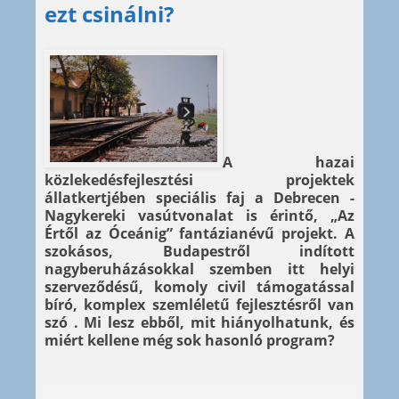
ezt csinálni?
A hazai
közlekedésfejlesztési projektek
állatkertjében speciális faj a Debrecen -
Nagykereki vasútvonalat is érintő, „Az
Értől az Óceánig” fantázianévű projekt. A
szokásos, Budapestről indított
nagyberuházásokkal szemben itt helyi
szerveződésű, komoly civil támogatással
bíró, komplex szemléletű fejlesztésről van
szó . Mi lesz ebből, mit hiányolhatunk, és
miért kellene még sok hasonló program?