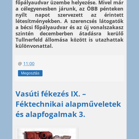
főpályaudvar üzembe helyezése. Mivel már
a célegyenesben járunk, az ÖBB pénteken
nyílt napot szervezett az érintett
létesítményekben. A szerencsés látogatók
a bécsi főpályaudvar és az új vonalszakasz
szintén decemberben átadásra kerülő
Tullnerfeld állomása között is utazhattak
különvonattal.
@
11:00
Megosztás
Vasúti fékezés IX. –
Féktechnikai alapműveletek
és alapfogalmak 3.