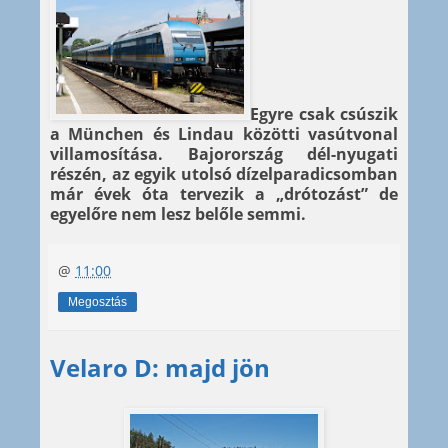
Egyre csak csúszik
a München és Lindau közötti vasútvonal
villamosítása. Bajorország dél-nyugati
részén, az egyik utolsó dízelparadicsomban
már évek óta tervezik a „drótozást” de
egyelőre nem lesz belőle semmi.
@
11:00
Megosztás
Velaro D: majd jön