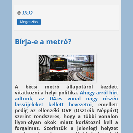
@
13:12
Megosztás
Bírja-e a metró?
A bécsi metró állapotáról kezdett
vitatkozni a helyi politika.
Ahogy arról hírt
adtunk, az U4-es vonal nagy részén
lassújeleket kellett bevezetni
, emellett
pedig az ellenzéki ÖVP (Osztrák Néppárt)
szerint rendszeres, hogy a többi vonalon
ilyen-olyan okok miatt korlátozni kell a
forgalmat. Szerintük a jelenlegi helyzet