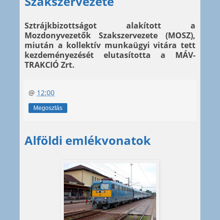
Szakszervezete
Sztrájkbizottságot alakított a
Mozdonyvezetők Szakszervezete (MOSZ),
miután a kollektív munkaügyi vitára tett
kezdeményezését elutasította a MÁV-
TRAKCIÓ Zrt.
@
12:00
Megosztás
Alföldi emlékvonatok