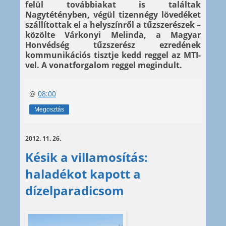
felül továbbiakat is találtak
Nagytétényben, végül tizennégy lövedéket
szállítottak el a helyszínről a tűzszerészek –
közölte Várkonyi Melinda, a Magyar
Honvédség tűzszerész ezredének
kommunikációs tisztje kedd reggel az MTI-
vel. A vonatforgalom reggel megindult.
@
08:00
Megosztás
2012. 11. 26.
Késik a villamosítás:
haladékot kapott a
dízelparadicsom