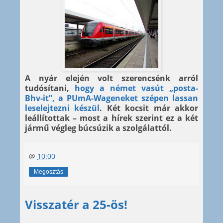
A nyár elején volt szerencsénk arról
tudósítani,
hogy a német vasút „posta-
Bhv-it”, a PUmA-Wageneket szépen lassan
leselejtezni készül
. Két kocsit már akkor
leállítottak – most a hírek szerint ez a két
jármű végleg búcsúzik a szolgálattól.
@
10:00
Megosztás
Visszatér a 25-ös!