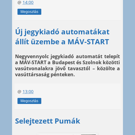
@
14:00
Megosztás
Új jegykiadó automatákat
állít üzembe a MÁV-START
Negyvennyolc jegykiadó automatát telepít
a MÁV-START a Budapest és Szolnok közötti
vasútvonalakra jövő tavasztól – közölte a
vasúttársaság pénteken.
@
13:00
Megosztás
Selejtezett Pumák