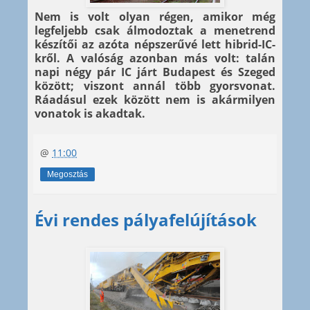
Nem is volt olyan régen, amikor még
legfeljebb csak álmodoztak a menetrend
készítői az azóta népszerűvé lett hibrid-IC-
kről. A valóság azonban más volt: talán
napi négy pár IC járt Budapest és Szeged
között; viszont annál több gyorsvonat.
Ráadásul ezek között nem is akármilyen
vonatok is akadtak.
@
11:00
Megosztás
Évi rendes pályafelújítások