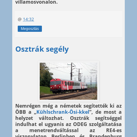
villamosvonalon.
@
14:32
Megosztás
Osztrák segély
Nemrégen még a németek segítették ki az
ÖBB a „
Kühlschrank-Ösi-kkel
”, de most a
helyzet változhat. Osztrák segítséggel
indulhat el ugyanis az ODEG szolgáltatása
a menetrendváltással az RE4-es
viszonylaton Berlinben és Brandenburg