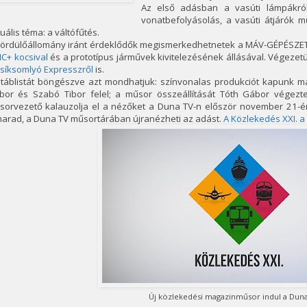
Az első adásban a vasúti lámpákról 
vonatbefolyásolás, a vasúti átjárók 
uális téma: a váltófűtés.
ördülőállomány iránt érdeklődők megismerkedhetnetek a MÁV-GÉPÉSZET – á
IC+ kocsival
és a prototípus járművek kivitelezésének állásával. Végezet
síksomlyó Expresszről
is.
stáblistát böngészve azt mondhatjuk: színvonalas produkciót kapunk ma
bor és Szabó Tibor felel; a műsor összeállítását Tóth Gábor végezte
sorvezető kalauzolja el a nézőket a Duna TV-n először november 21-én
marad, a Duna TV műsortárában újranézheti az adást.
A Közlekedés XXI. a
Új közlekedési magazinműsor indul a Duna