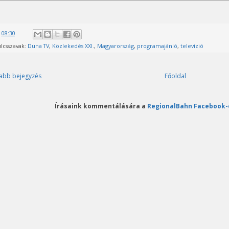
@
08:30
lcsszavak:
Duna TV
,
Közlekedés XXI.
,
Magyarország
,
programajánló
,
televízió
abb bejegyzés
Főoldal
Írásaink kommentálására a
RegionalBahn Facebook-