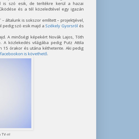
is szó esik, de terítékre kerül a hazai
működése és a tél közeledtével egy igazán
ltalunk is sokszor említett – projektjével,
ül pedig szó esik majd a
Székely Gyorsról
és
jd. A minőségi képekért Novák Lajos, Tóth
. A közlekedés világába pedig Putz Attila
 15 órakor és utána kéthetente. Aki pedig
 facebookon is követhető
.
 TV-n!