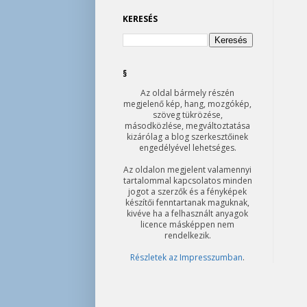
KERESÉS
§
Az oldal bármely részén
megjelenő kép, hang, mozgókép,
szöveg tükrözése,
másodközlése, megváltoztatása
kizárólag a blog szerkesztőinek
engedélyével lehetséges.
Az oldalon megjelent valamennyi
tartalommal kapcsolatos minden
jogot a szerzők és a fényképek
készítői fenntartanak maguknak,
kivéve ha a felhasznált anyagok
licence másképpen nem
rendelkezik.
Részletek az Impresszumban
.