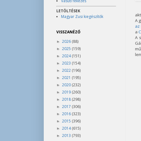
Vasúti fékezés
LETÖLTÉSEK
akt
Magyar Zusi kiegészítők
A g
az 
a
C
VISSZANÉZŐ
A 
2026
(88)
►
Gá
2025
(159)
mű
►
le
2024
(151)
►
2023
(154)
►
2022
(196)
►
2021
(195)
►
2020
(232)
►
2019
(260)
►
2018
(298)
►
2017
(306)
►
2016
(323)
►
2015
(396)
►
2014
(615)
►
2013
(793)
►