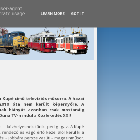
 user-agent
nerate usage
LEARN MORE
GOT IT
 Kupé című televíziós műsorra. A hazai
2010 óta nem került képernyőre. A
nak hiányát azonban csak mostanáig
Duna TV-n indul a Közlekedés XXI!
 – közhelyesnek tűnik, pedig igaz. A Kupé
, rendező és vágó értő kezei alól kerül ki a
ési – jobbára persze vasúti – magazinműsor.