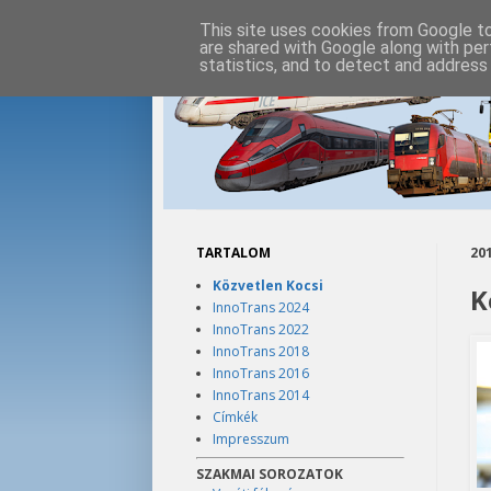
This site uses cookies from Google to 
are shared with Google along with per
statistics, and to detect and address
TARTALOM
201
Közvetlen Kocsi
K
InnoTrans 2024
InnoTrans 2022
InnoTrans 2018
InnoTrans 2016
InnoTrans 2014
Címkék
Impresszum
SZAKMAI SOROZATOK