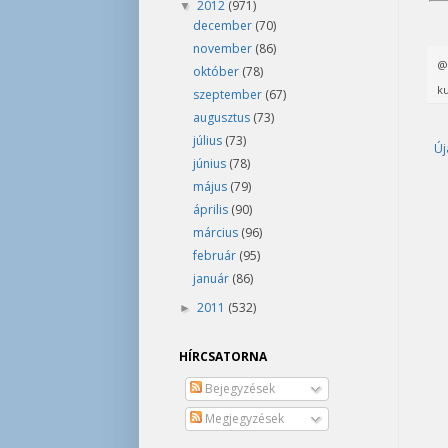
2012
(971)
▼
december
(70)
november
(86)
október
(78)
ku
szeptember
(67)
augusztus
(73)
július
(73)
Új
június
(78)
május
(79)
április
(90)
március
(96)
február
(95)
január
(86)
2011
(532)
►
HÍRCSATORNA
Bejegyzések
Megjegyzések