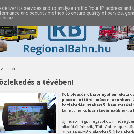
deliver its services and to analyze traffic. Your IP address and
formance and security metrics to ensure quality of service, ge
 abuse.
2. 11. 21.
özlekedés a tévében!
Sok olvasónk bizonnyal emlékszik a
piacon úttörő műsor azonban 
közlekedés szakértő bemutatásá
kellett nélkülözni tévénézőknek: a 
Új műsor régi, megszokott minőségben
alkotóitól érkezik, Tóth Gábor operatőr
Duna Televízión jelentkező új közleked