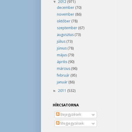
2012
(971)
▼
december
(70)
november
(86)
október
(78)
szeptember
(67)
augusztus
(73)
július
(73)
június
(78)
május
(79)
április
(90)
március
(96)
február
(95)
január
(86)
2011
(532)
►
HÍRCSATORNA
Bejegyzések
Megjegyzések