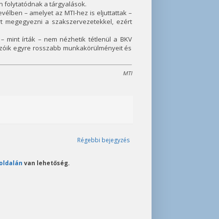
 folytatódnak a tárgyalások.
vélben – amelyet az MTI-hez is eljuttattak –
t megegyezni a szakszervezetekkel, ezért
– mint írták – nem nézhetik tétlenül a BKV
ozóik egyre rosszabb munkakörülményeit és
MTI
Régebbi bejegyzés
oldalán
van lehetőség.