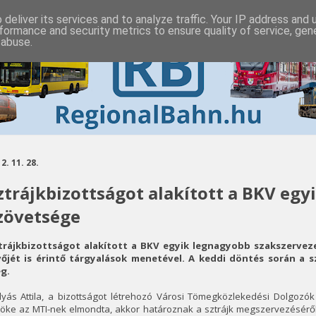
deliver its services and to analyze traffic. Your IP address and
formance and security metrics to ensure quality of service, ge
 abuse.
2. 11. 28.
ztrájkbizottságot alakított a BKV egy
zövetsége
trájkbizottságot alakított a BKV egyik legnagyobb szakszerveze
vőjét is érintő tárgyalások menetével. A keddi döntés során a 
g.
lyás Attila, a bizottságot létrehozó Városi Tömegközlekedési Dolgoz
nöke az MTI-nek elmondta, akkor határoznak a sztrájk megszervezéséről