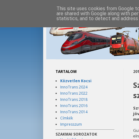
This site uses cookies from Google to 
are shared with Google along with per
statistics, and to detect and address
TARTALOM
201
Közvetlen Kocsi
S
InnoTrans 2024
s
InnoTrans 2022
InnoTrans 2018
InnoTrans 2016
Sz
InnoTrans 2014
jö
Címkék
me
Impresszum
Gu
SZAKMAI SOROZATOK
el