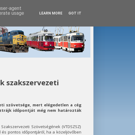
 user-agent
nerate usage
LEARN MORE
GOT IT
ik szakszervezeti
ti szövetsége, mert elégedetlen a cég
sztrájk időpontját még nem határozták
ók Szakszervezeti Szövetségének (VTDSZSZ)
 és pontos időpontjáról, ha a közeljövőben