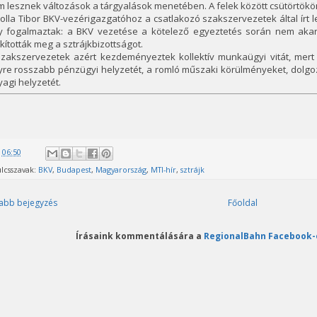
 lesznek változások a tárgyalások menetében. A felek között csütörtökön
olla Tibor BKV-vezérigazgatóhoz a csatlakozó szakszervezetek által írt le
y fogalmaztak: a BKV vezetése a kötelező egyeztetés során nem akar
kították meg a sztrájkbizottságot.
szakszervezetek azért kezdeményeztek kollektív munkaügyi vitát, mert 
yre rosszabb pénzügyi helyzetét, a romló műszaki körülményeket, dolg
agi helyzetét.
@
06:50
lcsszavak:
BKV
,
Budapest
,
Magyarország
,
MTI-hír
,
sztrájk
abb bejegyzés
Főoldal
Írásaink kommentálására a
RegionalBahn Facebook-