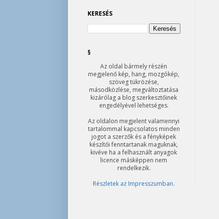
KERESÉS
§
Az oldal bármely részén
megjelenő kép, hang, mozgókép,
szöveg tükrözése,
másodközlése, megváltoztatása
kizárólag a blog szerkesztőinek
engedélyével lehetséges.
Az oldalon megjelent valamennyi
tartalommal kapcsolatos minden
jogot a szerzők és a fényképek
készítői fenntartanak maguknak,
kivéve ha a felhasznált anyagok
licence másképpen nem
rendelkezik.
Részletek az Impresszumban
.