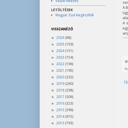
Vasúti fékezés
sem
A B
LETÖLTÉSEK
úg
Magyar Zusi kiegészítők
ala
A 
eg
VISSZANÉZŐ
any
2026
(88)
►
2025
(159)
►
2024
(151)
►
2023
(154)
►
2022
(196)
►
ku
2021
(195)
►
2020
(232)
►
Új
2019
(260)
►
2018
(298)
►
2017
(306)
►
2016
(323)
►
2015
(396)
►
2014
(615)
►
2013
(793)
►