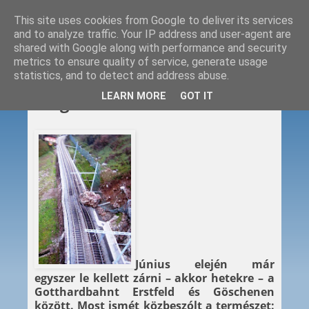
This site uses cookies from Google to deliver its services
and to analyze traffic. Your IP address and user-agent are
shared with Google along with performance and security
metrics to ensure quality of service, generate usage
statistics, and to detect and address abuse.
2012. 11. 15.
LEARN MORE
GOT IT
Megint áll a Gotthard
Június elején már
egyszer le kellett zárni – akkor hetekre – a
Gotthardbahnt Erstfeld és Göschenen
között. Most ismét közbeszólt a természet: