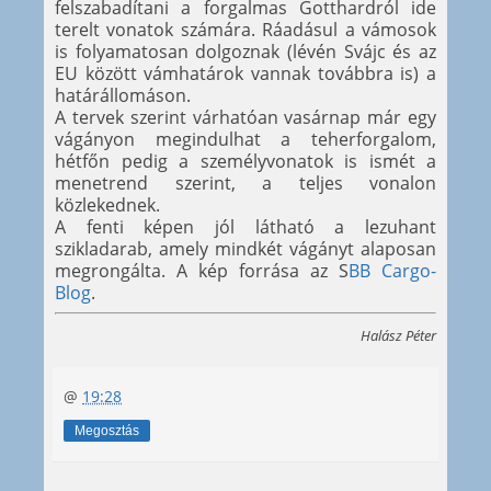
felszabadítani a forgalmas Gotthardról ide
terelt vonatok számára. Ráadásul a vámosok
is folyamatosan dolgoznak (lévén Svájc és az
EU között vámhatárok vannak továbbra is) a
határállomáson.
A tervek szerint várhatóan vasárnap már egy
vágányon megindulhat a teherforgalom,
hétfőn pedig a személyvonatok is ismét a
menetrend szerint, a teljes vonalon
közlekednek.
A fenti képen jól látható a lezuhant
szikladarab, amely mindkét vágányt alaposan
megrongálta. A kép forrása az S
BB Cargo-
Blog
.
Halász Péter
@
19:28
Megosztás