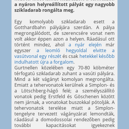
a nyáron helyreállított pályát egy nagyobb
szikladarab rongálta meg.
Egy komolyabb szikladarab esett a
Gotthardbahn pályájára szerdán. A pálya
megrongálódott, de szerencsére vonat nem
volt akkor éppen azon a helyen. Ráadásul ott
történt mindez, ahol
a nyár elején
már
egyszer
a leomló hegyoldal elvitte a
vasútvonal egy részét
és csak
hetekkel később
indulhatott újra a forgalom
.
Gurtnellen közelében egy 70-80 köbméter
térfogatú szikladarab zuhant a vasúti pályára.
Mind a két vágányt komolyan megrongálta.
Emiatt a tehervonatok kerülnek a Simplon- és
a Lötschberg-hágó felé; a személyszállító
vonatok pedig Erstfeld és Göschenen között
nem járnak, a vonatokat buszokkal pótolják. A
tehervonatok terelése miatt a Simplon-
tengelyre tervezett vágányzárat lemondták,
ráadásul a domodossolai rendezőben pedig
további kapacitásokat igyekeznek