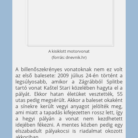
A kisiklott motorvonat
(forrás: dnevnik.hr)
A billenőszekrényes vonatoknak nem ez volt
az első balesete: 2009 július 24-én történt a
legsúlyosabb, amikor a Zágrábból Splitbe
tartó vonat Kaštel Stari közelében hagyta el a
pályát. Ekkor hatan életüket vesztették, 55
utas pedig megsérült. Akkor a baleset okaként
a sínekre került vegyi anyagot jelölték meg,
ami miatt a tapadás kifejezetten rossz lett, így
a hegyi pályán a vonat nem kezdhetett
idejében fékezni. A mentes közben pedig egy
elszabadult pályakocsi is riadalmat okozott
akkoriban.