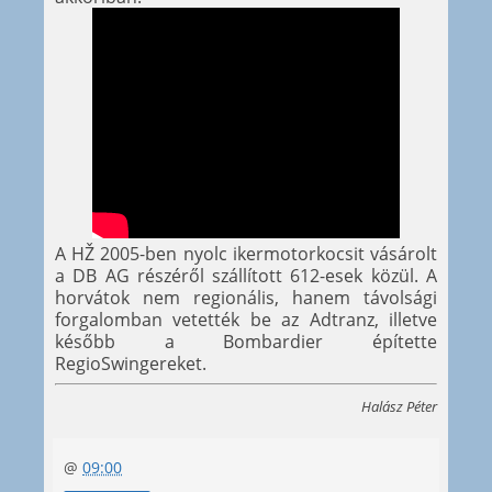
A HŽ 2005-ben nyolc ikermotorkocsit vásárolt
a DB AG részéről szállított 612-esek közül. A
horvátok nem regionális, hanem távolsági
forgalomban vetették be az Adtranz, illetve
később a Bombardier építette
RegioSwingereket.
Halász Péter
@
09:00