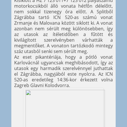
Kisiklott a HŽ 7 123 011+7 123 012 pályaszámú
motorkocsikból álló vonata hétfőn délelőtt,
nem sokkal tizenegy óra előtt. A Splitből
Zágrábba tartó ICN 520-as számú vonat
Zrmanje és Malovana között siklott ki. A vonat
azonban nem sérült meg különösebben, így
az utasok az ítéletidőben a fűtött és
kivilágított szerelvényben várhatták a
megmentőket. A vonaton tartózkodó mintegy
száz utasból senki sem sérült meg.
Az eset pikantériája, hogy a pótló vonat
Karlovácnál ugyancsak meghibásodott, így az
utasok egy harmadik szerelvénnyel juthattak
el Zágrábba, nagyjából este nyolcra. Az ICN
520-as eredetileg 14:36-kor érkezett volna
Zagreb Glavni Kolodvorra.