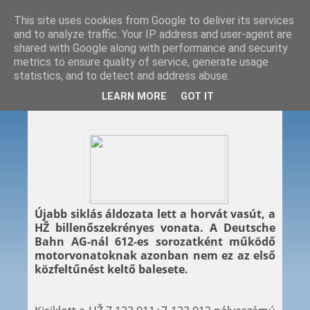
This site uses cookies from Google to deliver its services
and to analyze traffic. Your IP address and user-agent are
shared with Google along with performance and security
metrics to ensure quality of service, generate usage
statistics, and to detect and address abuse.
2012. 02. 09.
LEARN MORE
GOT IT
Horvát siklás
Újabb siklás áldozata lett a horvát vasút, a
HŽ billenőszekrényes vonata. A Deutsche
Bahn AG-nál 612-es sorozatként működő
motorvonatoknak azonban nem ez az első
közfeltűnést keltő balesete.