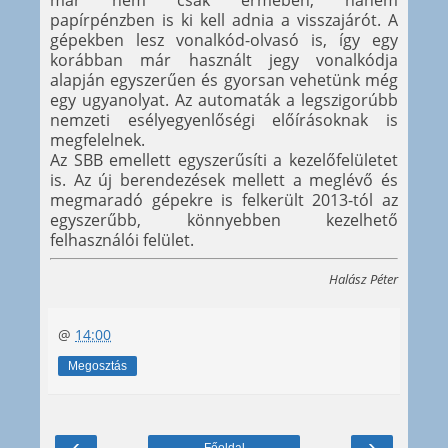
már nem csak érmében, hanem
papírpénzben is ki kell adnia a visszajárót. A
gépekben lesz vonalkód-olvasó is, így egy
korábban már használt jegy vonalkódja
alapján egyszerűen és gyorsan vehetünk még
egy ugyanolyat. Az automaták a legszigorúbb
nemzeti esélyegyenlőségi előírásoknak is
megfelelnek.
Az SBB emellett egyszerűsíti a kezelőfelületet
is. Az új berendezések mellett a meglévő és
megmaradó gépekre is felkerült 2013-tól az
egyszerűbb, könnyebben kezelhető
felhasználói felület.
Halász Péter
@
14:00
Megosztás
‹
›
Főoldal