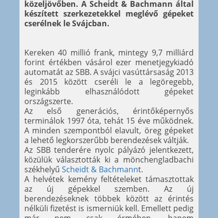
közeljövőben. A Scheidt & Bachmann által
készített szerkezetekkel meglévő gépeket
cserélnek le Svájcban.
Kereken 40 millió frank, mintegy 9,7 milliárd
forint értékben vásárol ezer menetjegykiadó
automatát az SBB. A svájci vasúttársaság 2013
és 2015 között cseréli le a legöregebb,
leginkább elhasználódott gépeket
országszerte.
Az első generációs, érintőképernyős
terminálok 1997 óta, tehát 15 éve működnek.
A minden szempontból elavult, öreg gépeket
a lehető legkorszerűbb berendezések váltják.
Az SBB tenderére nyolc pályázó jelentkezett,
közülük választották ki a mönchengladbachi
székhelyű
Scheidt & Bachmann
t.
A helvétek kemény feltételeket támasztottak
az új gépekkel szemben. Az új
berendezéseknek többek között az érintés
nélküli fizetést is ismerniük kell. Emellett pedig