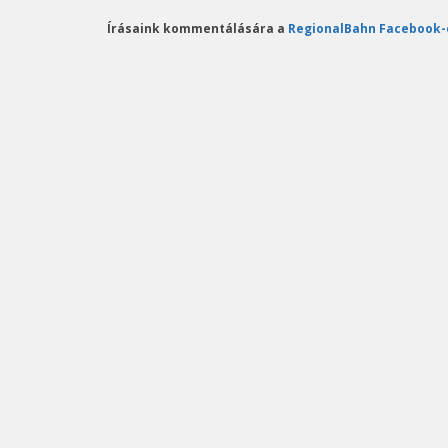
Írásaink kommentálására a
RegionalBahn Facebook-