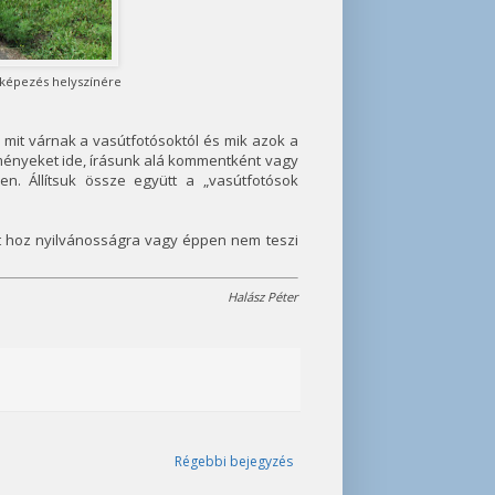
nyképezés helyszínére
gy mit várnak a vasútfotósoktól és mik azok a
ményeket ide, írásunk alá kommentként vagy
n. Állítsuk össze együtt a „vasútfotósok
t hoz nyilvánosságra vagy éppen nem teszi
Halász Péter
Régebbi bejegyzés