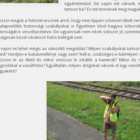
egyértelművé. De vajon mit várunk, 
tartson be? És mit tennének meg maguk
szor maguk a fotósok tesznek arról, hogy nem éppen szívesen látott ve
galapvetőbb biztonsági szabályokat is figyelmen kívül hagyva kóboroln
ztonságát is veszélyeztetve. De ugyancsak nem nézik sokszor jó szem
ságosan közel várakozó fotós kollégát sem.
 vajon mi lehet mégis az üdvözítő megoldás? Milyen szabályokat tartso
ed? Hordjon-e kukásmellényt vagy sem? Kell-e, szükséges-e bármilyen o
tózzon le az illető és mikor eressze le inkább a kamerát? Mikor és 
gozókkal a vasútfotós? Egyáltalán: milyen dolgokat várunk el egy vasú
rgyaként?