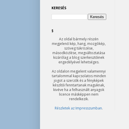
KERESÉS
§
Az oldal bármely részén
megjelenő kép, hang, mozgókép,
szöveg tükrözése,
másodközlése, megváltoztatása
kizárólag a blog szerkesztőinek
engedélyével lehetséges.
Az oldalon megjelent valamennyi
tartalommal kapcsolatos minden
jogot a szerzők és a fényképek
készítői fenntartanak maguknak,
kivéve ha a felhasznált anyagok
licence másképpen nem
rendelkezik.
Részletek az Impresszumban
.