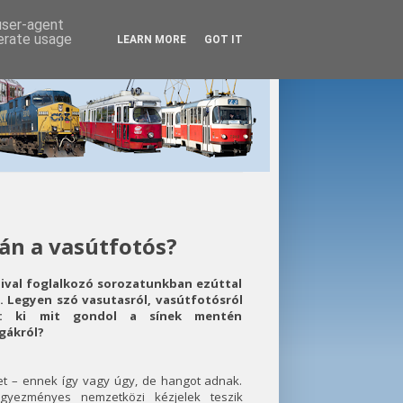
 user-agent
nerate usage
LEARN MORE
GOT IT
ván a vasútfotós?
ival foglalkozó sorozatunkban ezúttal
t. Legyen szó vasutasról, vasútfotósról
l: ki mit gondol a sínek mentén
gákról?
et – ennek így vagy úgy, de hangot adnak.
gyezményes nemzetközi kézjelek teszik