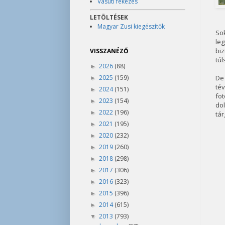
Vasúti fékezés
LETÖLTÉSEK
Magyar Zusi kiegészítők
Sok
le
bi
VISSZANÉZŐ
túl
2026
(88)
►
2025
(159)
De
►
tév
2024
(151)
►
fo
2023
(154)
►
dol
2022
(196)
►
tá
2021
(195)
►
2020
(232)
►
2019
(260)
►
2018
(298)
►
2017
(306)
►
2016
(323)
►
2015
(396)
►
2014
(615)
►
2013
(793)
▼