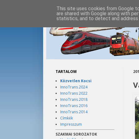
This site uses cookies from Google to 
are shared with Google along with per
statistics, and to detect and address
TARTALOM
201
Közvetlen Kocsi
V
InnoTrans 2024
InnoTrans 2022
InnoTrans 2018
InnoTrans 2016
InnoTrans 2014
Címkék
Impresszum
SZAKMAI SOROZATOK