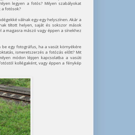
milyen legyen a fotós? Milyen szabályokat
 a fotósok?
ndégekké válnak egy-egy helyszínen. Akár a
ak tiltott helyen, saját és sokszor mások
mel a magasra mászó vagy éppen a sínekhez
n be egy fotográfus, ha a vasút környékére
ktatás, ismeretszerzés a fotózás előtt? Mit
milyen módon lépjen kapcsolatba a vasúti
tfotóstól kollégaként, vagy éppen a fénykép