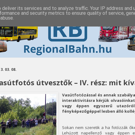
deliver its services and to analyze traffic. Your IP address and
formance and security metrics to ensure quality of service, ge
 abuse.
3. 03. 08.
asútfotós útvesztők – IV. rész: mit kí
Vasútfotózással és annak szabálya
interaktivitásra kérjük olvasóinka
vagy éppen egyszerű utazóró
fényképezőgéppel lesben álló kollé
Sokan nem szeretik a ha fotózzák ők
Lehúzott napellenző vagy éppen e