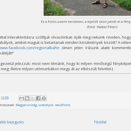
Ez a fotós üzemi területen, a kijelölt úton jutott el a fé
(fotó: Halász Péter)
ttal interaktivitásra szólítjuk olvasóinkat: írják meg nekünk röviden, ho
abályok, amiket maguk is betartanak minden körülmények között? A véle
www.facebook.com/regionalbahn
címen jelen írásunk alatti kommentbe
kátéját!”
égezetül jelezzük: most nem témánk, hogy ki milyen minőségű fényképe
 meg; illetve milyen utómunkákon megy át az elkészült felvétel.)
@
12:00
lcsszavak:
Magyarország
,
szabályok
,
vasútfotós
abb bejegyzés
Főoldal