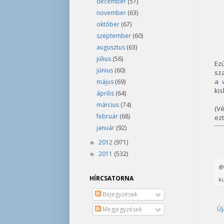
december
(57)
november
(63)
október
(67)
szeptember
(60)
augusztus
(63)
július
(56)
Ezú
június
(60)
sz
a
május
(69)
kis
április
(64)
március
(74)
(V
február
(68)
ezt
január
(92)
2012
(971)
►
2011
(532)
►
HÍRCSATORNA
ku
Bejegyzések
Új
Megjegyzések