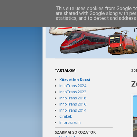
This site uses cookies from Google to 
are shared with Google along with per
statistics, and to detect and address
TARTALOM
201
Közvetlen Kocsi
Z
InnoTrans 2024
InnoTrans 2022
InnoTrans 2018
InnoTrans 2016
InnoTrans 2014
Címkék
Impresszum
SZAKMAI SOROZATOK