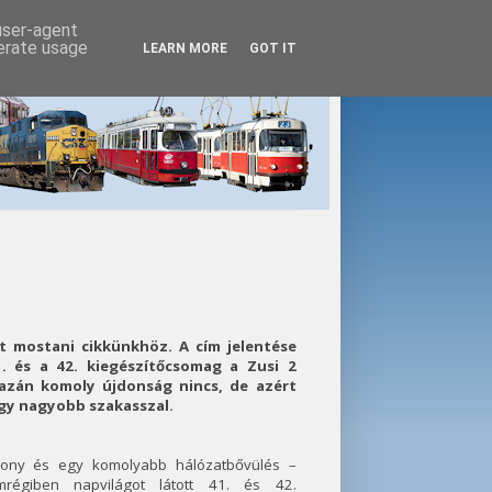
 user-agent
nerate usage
LEARN MORE
GOT IT
ot mostani cikkünkhöz. A cím jelentése
. és a 42. kiegészítőcsomag a Zusi 2
gazán komoly újdonság nincs, de azért
gy nagyobb szakasszal.
dony és egy komolyabb hálózatbővülés –
régiben napvilágot látott 41. és 42.