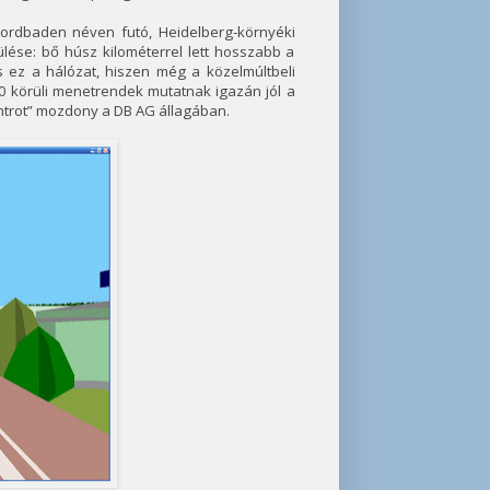
ordbaden néven futó, Heidelberg-környéki
lése: bő húsz kilométerrel lett hosszabb a
 ez a hálózat, hiszen még a közelmúltbeli
000 körüli menetrendek mutatnak igazán jól a
entrot” mozdony a DB AG állagában.