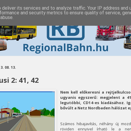
deliver its services and to analyze traffic. Your IP address and
formance and security metrics to ensure quality of service, ge
 abuse.
3. 08. 13.
usi 2: 41, 42
Nem kell előkeresni a rejtjelkulcs
ugyanis egyszerű: megjelent a 41
legutóbbi, CD14-es kiadásához. I
bővült a Netz Nordbaden hálózat e
Számos hibajavítás, néhány új moz
röviden ennyivel írható le a nem