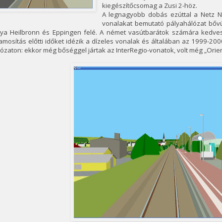
kiegészítőcsomag a Zusi 2-höz.
A legnagyobb dobás ezúttal a Netz N
vonalakat bemutató pályahálózat bővü
lya Heilbronn és Eppingen felé. A német vasútbarátok számára kedves
lamosítás előtti időket idézik a dízeles vonalak és általában az 1999-2
ózaton: ekkor még bőséggel jártak az InterRegio-vonatok, volt még „Ori