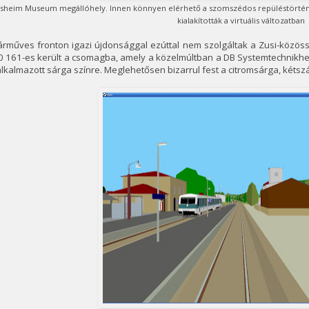
sheim Museum megállóhely. Innen könnyen elérhető a szomszédos repüléstörténeti 
kialakították a virtuális változatban
árműves fronton igazi újdonsággal ezúttal nem szolgáltak a Zusi-közös
 161-es került a csomagba, amely a közelmúltban a DB Systemtechnikhez
alkalmazott sárga színre. Meglehetősen bizarrul fest a citromsárga, kétsz