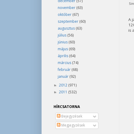
december
(57)
Sin
november
(63)
október
(67)
A j
szeptember
(60)
120
augusztus
(63)
is 
július
(56)
június
(60)
május
(69)
április
(64)
március
(74)
február
(68)
január
(92)
2012
(971)
►
2011
(532)
►
HÍRCSATORNA
Bejegyzések
Megjegyzések