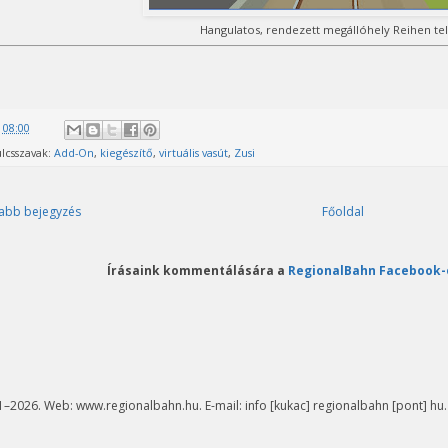
Hangulatos, rendezett megállóhely Reihen te
@
08:00
lcsszavak:
Add-On
,
kiegészítő
,
virtuális vasút
,
Zusi
abb bejegyzés
Főoldal
Írásaink kommentálására a
RegionalBahn Facebook-
–2026. Web: www.regionalbahn.hu. E-mail: info [kukac] regionalbahn [pont] hu