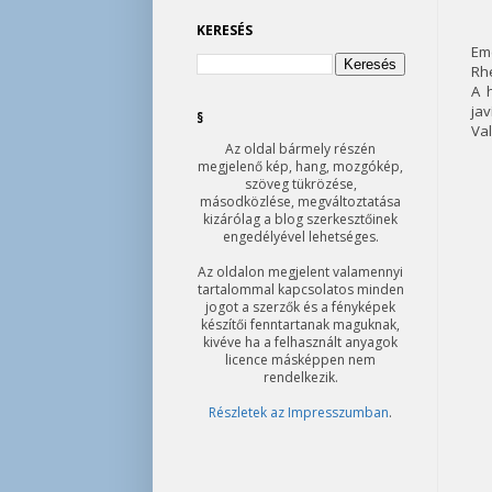
KERESÉS
Eme
Rhe
A 
jav
§
Val
Az oldal bármely részén
megjelenő kép, hang, mozgókép,
szöveg tükrözése,
másodközlése, megváltoztatása
kizárólag a blog szerkesztőinek
engedélyével lehetséges.
Az oldalon megjelent valamennyi
tartalommal kapcsolatos minden
jogot a szerzők és a fényképek
készítői fenntartanak maguknak,
kivéve ha a felhasznált anyagok
licence másképpen nem
rendelkezik.
Részletek az Impresszumban
.