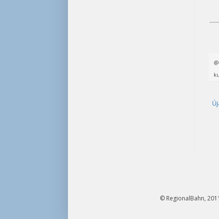
ku
Új
© RegionalBahn, 2011