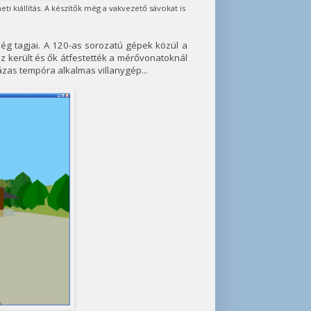
kiállítás. A készítők még a vakvezető sávokat is
ség tagjai. A 120-as sorozatú gépek közül a
 került és ők átfestették a mérővonatoknál
ázas tempóra alkalmas villanygép...