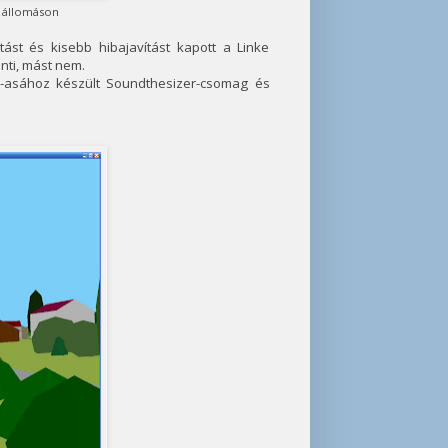
h állomáson
ítást és kisebb hibajavítást kapott a Linke
inti, mást nem.
43-asához készült Soundthesizer-csomag és