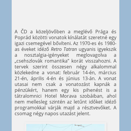
A ČD a közeljövőben a meglévő Prága és
Poprád közötti vonatok kínálatát szeretné egy
igazi csemegével bővíteni. Az 1970-es és 1980-
as éveket idéző
Retro Tatran
ugyanis igyekszik
a nosztalgia-igényeket meglovagolva a
„csehszlovák romantika” korát visszahozni. A
tervek szerint összesen négy alkalommal
közlekedne a vonat: február 14-én, március
21-én, április 4-én és június 13-án. A vonat
utasai nem csak a vonatozást kapnák a
pénzükért, hanem egy kis pihenést is a
tátralomnici Hotel Morava szobáiban, ahol
nem mellesleg szintén az letűnt időket idéző
programokkal várják majd a résztvevőket. A
csomag négy napos utazást jelent.