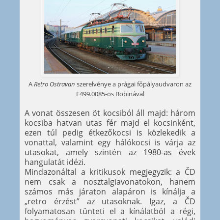
A
Retro Ostravan
szerelvénye a prágai főpályaudvaron az
E499.0085-ös Bobinával
A vonat összesen öt kocsiból áll majd: három
kocsiba hatvan utas fér majd el kocsinként,
ezen túl pedig étkezőkocsi is közlekedik a
vonattal, valamint egy hálókocsi is várja az
utasokat, amely szintén az 1980-as évek
hangulatát idézi.
Mindazonáltal a kritikusok megjegyzik: a ČD
nem csak a nosztalgiavonatokon, hanem
számos más járaton alapáron is kínálja a
„retro érzést” az utasoknak. Igaz, a ČD
folyamatosan tünteti el a kínálatból a régi,