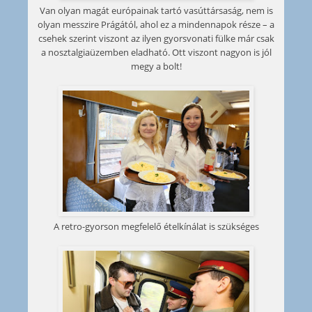
Van olyan magát európainak tartó vasúttársaság, nem is
olyan messzire Prágától, ahol ez a mindennapok része – a
csehek szerint viszont az ilyen gyorsvonati fülke már csak
a nosztalgiaüzemben eladható. Ott viszont nagyon is jól
megy a bolt!
A retro-gyorson megfelelő ételkínálat is szükséges