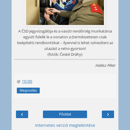
A ČSD jegyvizsgálója és a vasúti rendőrség munkatársa
együtt fülelik le a vonaton a (természetesen csak
beépített) rendbontókat – ilyennel is lehet színesíteni az
utazást a retro-gyorson!
(fotók: České Dráhy)
Halász Péter
@
10:00
Megosztás
‹
›
Főoldal
Internetes verzió megtekintése