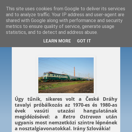
This site uses cookies from Google to deliver its services
and to analyze traffic. Your IP address and user-agent are
shared with Google along with performance and security
metrics to ensure quality of service, generate usage
statistics, and to detect and address abuse.
2019. 01. 16.
LEARN MORE
GOT IT
Retro-lázban a ČD
Úgy tűnik, sikeres volt a České Dráhy
tavalyi próbálkozás az 1970-es és 1980-as
évek vasúti utazási hangulatának
megidézésével: a
Retro Ostravan
után
ugyanis most nemzetközi szintre lépnének
a nosztalgiavonatokkal. Irány Szlovákia!