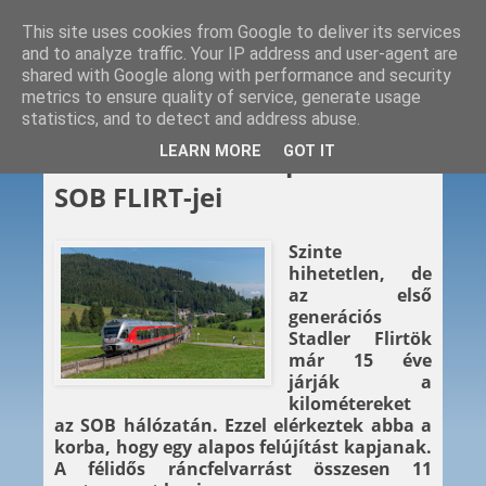
This site uses cookies from Google to deliver its services
and to analyze traffic. Your IP address and user-agent are
shared with Google along with performance and security
metrics to ensure quality of service, generate usage
statistics, and to detect and address abuse.
2022. 05. 10.
LEARN MORE
GOT IT
Ráncfelvarrást kapnak az
SOB FLIRT-jei
Szinte
hihetetlen, de
az első
generációs
Stadler Flirtök
már 15 éve
járják a
kilométereket
az SOB hálózatán. Ezzel elérkeztek abba a
korba, hogy egy alapos felújítást kapjanak.
A félidős ráncfelvarrást összesen 11