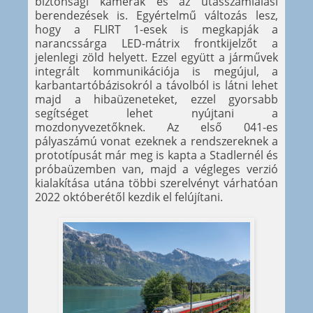
biztonsági kamerák és az utasszámlálási
berendezések is. Egyértelmű változás lesz,
hogy a FLIRT 1-esek is megkapják a
narancssárga LED-mátrix frontkijelzőt a
jelenlegi zöld helyett. Ezzel együtt a járművek
integrált kommunikációja is megújul, a
karbantartóbázisokról a távolból is látni lehet
majd a hibaüzeneteket, ezzel gyorsabb
segítséget lehet nyújtani a
mozdonyvezetőknek. Az első 041-es
pályaszámú vonat ezeknek a rendszereknek a
prototípusát már meg is kapta a Stadlernél és
próbaüzemben van, majd a végleges verzió
kialakítása utána többi szerelvényt várhatóan
2022 októberétől kezdik el felújítani.