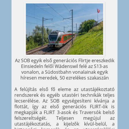
Az SOB egyik első generációs Flirtje ereszkedik
Einsiedeln felől Wädenswil felé az S13-as
vonalon, a Südostbahn vonalainak egyik
híresen meredek, 50 ezrelékes szakaszán
A felújítás első fő eleme az utastájékoztató
rendszerek és egyéb utastéri technikák teljes
lecserélése. Az SOB egységesíteni kívánja a
flottát, így az első generációs FLIRT-ök is
megkapják a FLIRT 3-asok és Traversók belső
felszereltségét. Teljesen megújul az
utastájékoztatás, a kijelzők kívül-belül, a