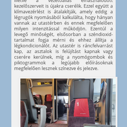
illetve a vezetőállás elhasználódott
kezelőszerveit is újakra cserélik. Ezzel együtt a
klímavezérlést is átalakítják, amely eddig a
légrugók nyomásából kalkulálta, hogy hányan
vannak az utastérben és ennek megfelelően
milyen intenzitással működjön. Ezentúl a
levegő minőségét, elsősorban a széndioxid-
tartalmat fogja mérni és ehhez állítja a
légkondicionálót. Az utastér is ráncfelvarrást
kap, az asztalok is felújítást kapnak vagy
cserére kerülnek, míg a nyomógombok és
piktogrammok a legújabb előírásoknak
megfelelően lesznek színezve és jelezve.