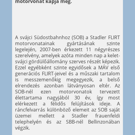
motorvonat kapja meg.
A svájci Südostbahnhoz (SOB) a Stadler FLIRT
motorvonatainak gyártásának szinte
legelején, 2007-ben érkezett 11 négyrészes
szerelvény, amelyek azóta minden nap a kelet-
svájci gördülőállomány szerves részét képezik.
Ezzel egyébként szinte egyidősek a MÁV első
generációs FLIRT-jeivel és a műszaki tartalom
is messzemenőkig megegyezik, a belső
elrendezés azonban látványosan eltér. Az
SOB-nél ezen motorvonatok tervezett
élettartama nagyjából 30 év, így most
elérkezett a félidős felújítások ideje. A
ráncfelvarrás különböző elemeit az SOB saját
üzemei mellett a Stadler frauenfeldi
telephelyén és az SBB-nél Bellinzonában
végzik.