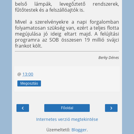
belső lámpák, levegőztető rendszerek,
fűtőtestek és a felszállóajtók is.
Mivel a szerelvényekre a napi forgalomban
folyamatosan szükség van, ezért a teljes flotta
megújulása jó ideig eltart majd. A felújítási
programra az SOB összesen 19 millió svájci
frankot költ.
Berky Dénes
@
13:00
Megosztás
‹
›
Főoldal
Internetes verzió megtekintése
Üzemeltető:
Blogger
.