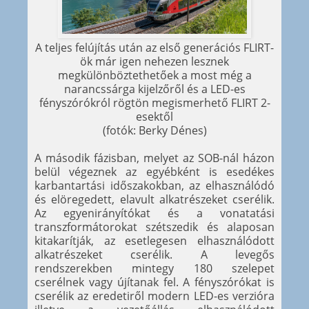
A teljes felújítás után az első generációs FLIRT-
ök már igen nehezen lesznek
megkülönböztethetőek a most még a
narancssárga kijelzőről és a LED-es
fényszórókról rögtön megismerhető FLIRT 2-
esektől
(fotók: Berky Dénes)
A második fázisban, melyet az SOB-nál házon
belül végeznek az egyébként is esedékes
karbantartási időszakokban, az elhasználódó
és elöregedett, elavult alkatrészeket cserélik.
Az egyenirányítókat és a vonatatási
transzformátorokat szétszedik és alaposan
kitakarítják, az esetlegesen elhasználódott
alkatrészeket cserélik. A levegős
rendszerekben mintegy 180 szelepet
cserélnek vagy újítanak fel. A fényszórókat is
cserélik az eredetiről modern LED-es verzióra