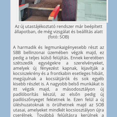
Az új utastájékoztató rendszer már beépített
állapotban, de még vizsgálat és beállítás alatt
(fotó: SOB)
A harmadik és legmunkaigényesebb részt az
SBB bellinzonai üzemében végzik majd, ez
pedig a teljes külső felújítás. Ennek keretében
szétszedik egységekre a szerelvényeket,
amelyek új fényezést kapnak, kijavítják a
kocsiszekrény és a frontkabin esetleges hibáit,
megújulnak a kocsiátjárók és sok egyéb
kisebb részlet is. A nagyobb belső munkákat is
itt végzik majd, a másodosztályon új
padlóborítás készül, az elsőn pedig új
padlószőnyeget fektetnek le. Ezen felül a új
üléshuzatoknak is örülhetnek majd az SOB
utasai, amelyeket mindkét kocsiosztályon újra
cserélnek. Továbbá felújításra kerülnek a