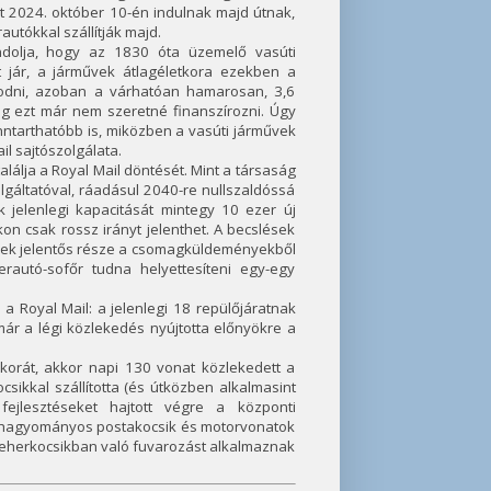
nt 2024. október 10-én indulnak majd útnak,
utókkal szállítják majd.
ondolja, hogy az 1830 óta üzemelő vasúti
t jár, a járművek átlagéletkora ezekben a
kodni, azoban a várhatóan hamarosan, 3,6
cég ezt már nem szeretné finanszírozni. Úgy
enntarthatóbb is, miközben a vasúti járművek
il sajtószolgálata.
álja a Royal Mail döntését. Mint a társaság
olgáltatóval, ráadásul 2040-re nullszaldóssá
 jelenlegi kapacitását mintegy 10 ezer új
kon csak rossz irányt jelenthet. A becslések
ények jelentős része a csomagküldeményekből
rautó-sofőr tudna helyettesíteni egy-egy
e a Royal Mail: a jelenlegi 18 repülőjáratnak
ár a légi közlekedés nyújtotta előnyökre a
nykorát, akkor napi 130 vonat közlekedett a
sikkal szállította (és útközben alkalmasint
ejlesztéseket hajtott végre a központi
. A hagyományos postakocsik és motorvonatok
t teherkocsikban való fuvarozást alkalmaznak