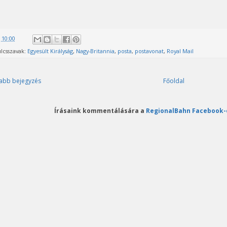
@
10:00
lcsszavak:
Egyesült Királyság
,
Nagy-Britannia
,
posta
,
postavonat
,
Royal Mail
abb bejegyzés
Főoldal
Írásaink kommentálására a
RegionalBahn Facebook-