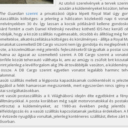
Az utolsó szerelvények a tervek szeri
azután a küldeményeket közúton, tehera
The Guardian
szerint
a privatizáció útjára lépett Royal Mail úgy g
staszállítás költséges: a jelenleg a hálózaton közlekedő napi 6 vona
erelvényekben 30 év. Így lassan a kocsik pótlásáról kellene gondos
liárd fontért a cseh Daniel Křetínský nevéhez köthető IDS-hez kerülő 
dolják, hogy a közúti szállítás rugalmasabb, olcsóbb és állítólag még f
meltetése, alkatrészellátása költséges és körülményes - állítja a Royal Ma
onatokat üzemeltető DB Cargo viszont nem így gondolja és meglepőnek tal
ezte, a közelmúltban még jelentős fejlesztésekről tárgyaltak a postai sz
lhatna az ágazat az üzemeltető szerint. A DB Cargo szerint a vonatok
önféle közúti teherautó válthatja ki, ami az amúgy is zsúfolt brit közuta
rint jelenleg a levélforgalom alig 3%-át továbbítják vasúton, a küldem
l össze. A DB Cargo szerint egyetlen vonatot legalább harminc tehe
kalommal.
asúti szállítás mellett a légiposta kapacitásainak csökkentését is jelezt
gyjából a felét hamarosan megszüntetik, mert egyszerűen nincs igény m
tai szolgáltatásokban.
rit vasúti postaszállítás a II. Világháború idején élte egyébként a fé
llítmányokkal. A posta korábban még saját motorvonatokkal és postakoc
ortírozta) a küldeményeket, az 1980-as években pedig jelentős f
élfeldolgozás és a vasúti szállítás kapcsolatainak javítása érdekében
 évtizede nyugdíjba vonultak, jelenleg konténeres szállítást, illetve zár
sősorban.