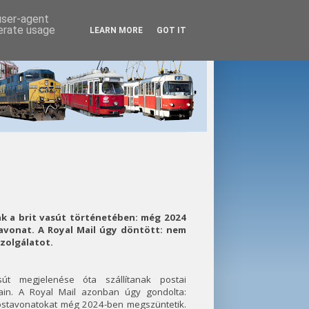
 user-agent
nerate usage
LEARN MORE
GOT IT
ak a brit vasút történetében: még 2024
avonat. A Royal Mail úgy döntött: nem
zolgálatot.
t megjelenése óta szállítanak postai
ain. A Royal Mail azonban úgy gondolta:
postavonatokat még 2024-ben megszüntetik.