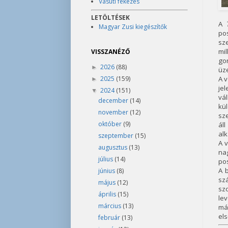
Vasúti fékezés
LETÖLTÉSEK
A
Magyar Zusi kiegészítők
po
sz
mil
VISSZANÉZŐ
gon
2026
(88)
►
üze
2025
(159)
A v
►
jel
2024
(151)
▼
vá
december
(14)
kül
november
(12)
sze
október
(9)
ál
al
szeptember
(15)
A v
augusztus
(13)
na
július
(14)
pos
A b
június
(8)
szá
május
(12)
sz
április
(15)
lev
március
(13)
már
el
február
(13)