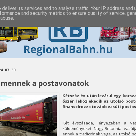
deliver its services and to analyze traffic. Your IP address and
formance and security metrics to ensure quality of service, ge
 abuse.
4. 07. 30.
lmennek a postavonatok
Kétszáz év után lezárul egy korsz
őszén leközlekedik az utolsó post
finanszírozza tovább vasúti postas
Két évszázada, lényegében a vasú
küldeményeket Nagy-Britannia vasútj
ennek a tradíciónak vége, az utolsó 