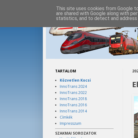
This site uses cookies from Google to 
are shared with Google along with per
statistics, and to detect and address
TARTALOM
202
Közvetlen Kocsi
E
InnoTrans 2024
InnoTrans 2022
InnoTrans 2018
InnoTrans 2016
InnoTrans 2014
Címkék
Impresszum
SZAKMAI SOROZATOK