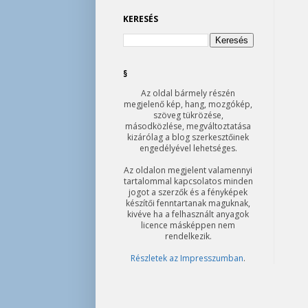
KERESÉS
§
Az oldal bármely részén
megjelenő kép, hang, mozgókép,
szöveg tükrözése,
másodközlése, megváltoztatása
kizárólag a blog szerkesztőinek
engedélyével lehetséges.
Az oldalon megjelent valamennyi
tartalommal kapcsolatos minden
jogot a szerzők és a fényképek
készítői fenntartanak maguknak,
kivéve ha a felhasznált anyagok
licence másképpen nem
rendelkezik.
Részletek az Impresszumban
.