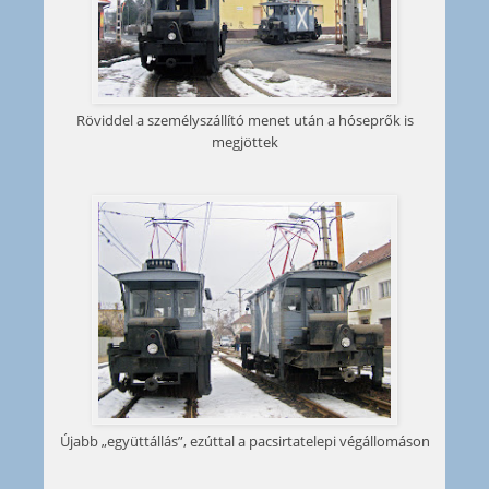
Röviddel a személyszállító menet után a hóseprők is
megjöttek
Újabb „együttállás”, ezúttal a pacsirtatelepi végállomáson