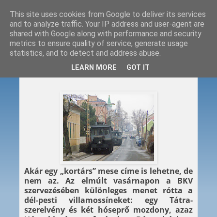
This site uses cookies from Google to deliver its services
and to analyze traffic. Your IP address and user-agent are
shared with Google along with performance and security
metrics to ensure quality of service, generate usage
statistics, and to detect and address abuse.
2012. 02. 20.
LEARN MORE
GOT IT
A Tátra és a Hómukik
Akár egy „kortárs” mese címe is lehetne, de
nem az. Az elmúlt vasárnapon a BKV
szervezésében különleges menet rótta a
dél-pesti villamossíneket: egy Tátra-
szerelvény és két hóseprő mozdony, azaz