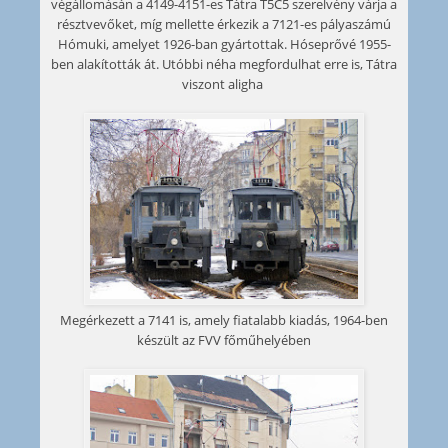
végállomásán a 4149-4151-es Tátra T5C5 szerelvény várja a
résztvevőket, míg mellette érkezik a 7121-es pályaszámú
Hómuki, amelyet 1926-ban gyártottak. Hóseprővé 1955-
ben alakították át. Utóbbi néha megfordulhat erre is, Tátra
viszont aligha
Megérkezett a 7141 is, amely fiatalabb kiadás, 1964-ben
készült az FVV főműhelyében