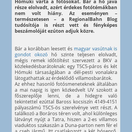
Hómuki várta a fotósokat. Bár a hó java
része elolvadt, azért érdekes fotótémákban
nem volt hiány. Az eseményen –
természetesen – a RegionalBahn Blog
tudósítója is részt vett és fényképes
beszámolóját ezúton adjuk közre.
Bár a korábban leesett és
magyar vasútnak is
gondot okozó
hó szinte teljesen elolvadt,
mégis remek időtöltést szervezett a BKV a
közlekedésbarátoknak: egy T5C5-páros és két
Hómuki társaságában a dél-pesti vonalakra
látogathattak az érdeklődő villamosbarátok.
Az ehhez hasonló fotósmeneteknek általában
a mai napig is igen közkedvelt UV szokott a
főszereplője lenni, de a hidegre való
tekintettel ezúttal Baross kocsiszín 4149-4151
pályaszámú T5C5-ös szerelvénye vett részt. A
találkozó a Boráros téren volt, ahol különleges
látványt nyújt a Tatra, hiszen a 2-es villamos
viaduktos szakaszán a Duna-parton nem fér el
a cseh jármű. Itt csatlakozott a két hóseprő,