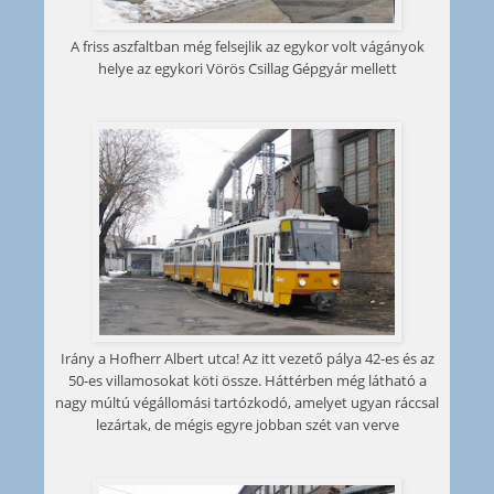
A friss aszfaltban még felsejlik az egykor volt vágányok
helye az egykori Vörös Csillag Gépgyár mellett
Irány a Hofherr Albert utca! Az itt vezető pálya 42-es és az
50-es villamosokat köti össze. Háttérben még látható a
nagy múltú végállomási tartózkodó, amelyet ugyan ráccsal
lezártak, de mégis egyre jobban szét van verve