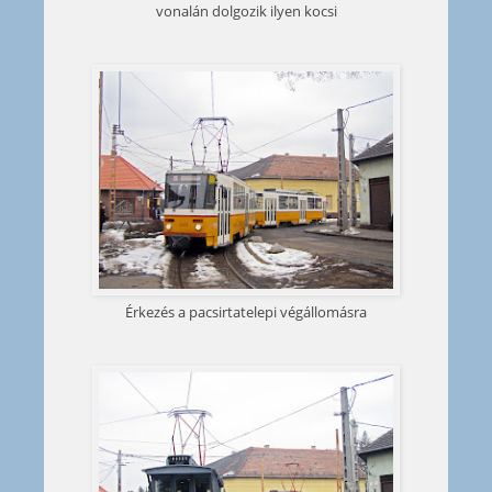
vonalán dolgozik ilyen kocsi
Érkezés a pacsirtatelepi végállomásra