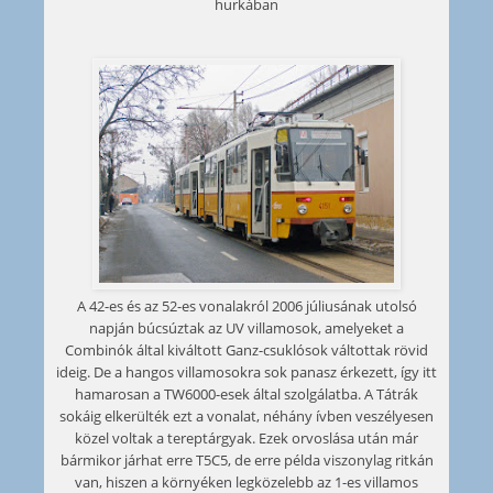
hurkában
A 42-es és az 52-es vonalakról 2006 júliusának utolsó
napján búcsúztak az UV villamosok, amelyeket a
Combinók által kiváltott Ganz-csuklósok váltottak rövid
ideig. De a hangos villamosokra sok panasz érkezett, így itt
hamarosan a TW6000-esek által szolgálatba. A Tátrák
sokáig elkerülték ezt a vonalat, néhány ívben veszélyesen
közel voltak a tereptárgyak. Ezek orvoslása után már
bármikor járhat erre T5C5, de erre példa viszonylag ritkán
van, hiszen a környéken legközelebb az 1-es villamos