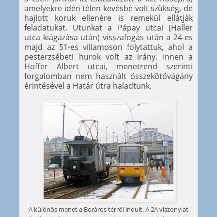
amelyekre idén télen kevésbé volt szükség, de
hajlott koruk ellenére is remekül ellátják
feladatukat. Utunkat a Pápay utcai (Haller
utca kiágazása után) visszafogás után a 24-es
majd az 51-es villamoson folytattuk, ahol a
pesterzsébeti hurok volt az irány. Innen a
Hoffer Albert utcai, menetrend szerinti
forgalomban nem használt összekötővágány
érintésével a Határ útra haladtunk.
A különös menet a Boráros térről indult. A 2A viszonylat