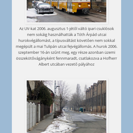
Az UV-kat 2006. augusztus 1-jétől váltó ipari csuklósok
nem sokáig használhatták a Tóth Árpád utcai
hurokvégállomást, a típusváltást követően nem sokkal
megépült a mai Tulipán utcai fejvégállomás. A hurok 2006.
szeptember 16-án szűnt meg, egy része azonban üzemi
összekötővágányként fennmaradt, csatlakozva a Hofherr
Albert utcában vezető pályához