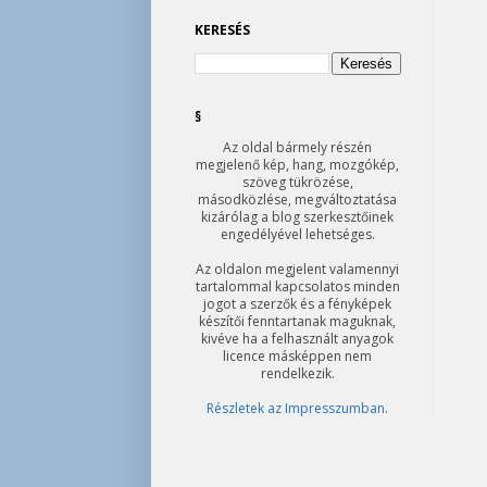
KERESÉS
§
Az oldal bármely részén
megjelenő kép, hang, mozgókép,
szöveg tükrözése,
másodközlése, megváltoztatása
kizárólag a blog szerkesztőinek
engedélyével lehetséges.
Az oldalon megjelent valamennyi
tartalommal kapcsolatos minden
jogot a szerzők és a fényképek
készítői fenntartanak maguknak,
kivéve ha a felhasznált anyagok
licence másképpen nem
rendelkezik.
Részletek az Impresszumban
.