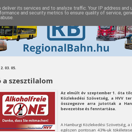
deliver its services and to analyze traffic. Your IP address and
formance and security metrics to ensure quality of service, ge
 abuse.
2. 03. 05.
ó a szesztilalom
Az elmúlt év szeptember 1. óta til
Közlekedési Szövetség, a HVV terü
összegezve arra jutottak a Han
bevezetése és fenntartása.
A Hamburgi Közlekedési Szövetség, a H
egészen pontosan 43%-uk tökéletes