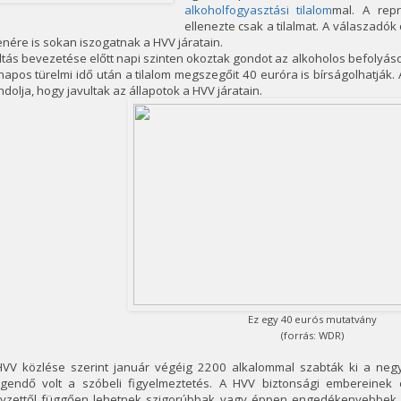
alkoholfogyasztási tilalom
mal. A rep
ellenezte csak a tilalmat. A válaszadók 
enére is sokan iszogatnak a HVV járatain.
iltás bevezetése előtt napi szinten okoztak gondot az alkoholos befolyásol
apos türelmi idő után a tilalom megszegőit 40 euróra is bírságolhatjá
dolja, hogy javultak az állapotok a HVV járatain.
Ez egy 40 eurós mutatvány
(forrás: WDR)
HVV közlése szerint január végéig 2200 alkalommal szabták ki a neg
egendő volt a szóbeli figyelmeztetés. A HVV biztonsági embereinek
lyzettől függően lehetnek szigorúbbak vagy éppen engedékenyebbek