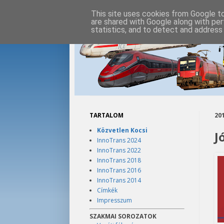
This site uses cookies from Google to 
are shared with Google along with per
statistics, and to detect and address
TARTALOM
201
Közvetlen Kocsi
J
InnoTrans 2024
InnoTrans 2022
InnoTrans 2018
InnoTrans 2016
InnoTrans 2014
Címkék
Impresszum
SZAKMAI SOROZATOK