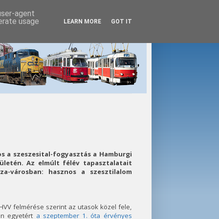
 user-agent
nerate usage
LEARN MORE
GOT IT
os a szeszesital-fogyasztás a Hamburgi
letén. Az elmúlt félév tapasztalatait
za-városban: hasznos a szesztilalom
VV felmérése szerint az utasok közel fele,
en egyetért
a szeptember 1. óta érvényes