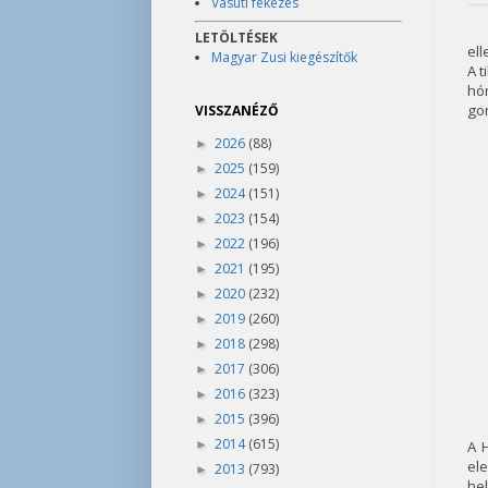
Vasúti fékezés
LETÖLTÉSEK
ell
Magyar Zusi kiegészítők
A t
hón
gon
VISSZANÉZŐ
2026
(88)
►
2025
(159)
►
2024
(151)
►
2023
(154)
►
2022
(196)
►
2021
(195)
►
2020
(232)
►
2019
(260)
►
2018
(298)
►
2017
(306)
►
2016
(323)
►
2015
(396)
►
2014
(615)
►
A 
el
2013
(793)
►
he