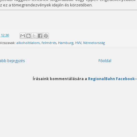
az ez a tömegrendezvények idején és körzetében.
@
12:30
lcsszavak:
alkoholtilalom
,
felmérés
,
Hamburg
,
HVV
,
Németország
abb bejegyzés
Főoldal
Írásaink kommentálására a
RegionalBahn Facebook-