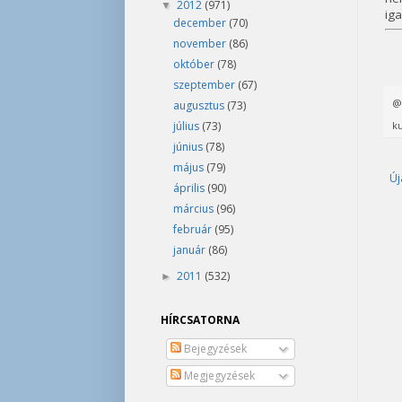
2012
(971)
▼
ig
december
(70)
november
(86)
október
(78)
szeptember
(67)
augusztus
(73)
ku
július
(73)
június
(78)
május
(79)
Új
április
(90)
március
(96)
február
(95)
január
(86)
2011
(532)
►
HÍRCSATORNA
Bejegyzések
Megjegyzések