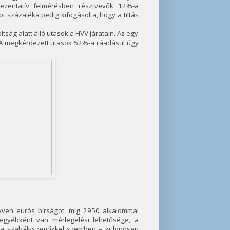
rezentatív felmérésben résztvevők 12%-a
öt százaléka pedig kifogásolta, hogy a tiltás
tság alatt álló utasok a HVV járatain. Az egy
k. A megkérdezett utasok 52%-a ráadásul úgy
yven eurós bírságot, míg 2950 alkalommal
 egyébként van mérlegelési lehetősége, a
 a szabályszegőkkel szemben – különösen