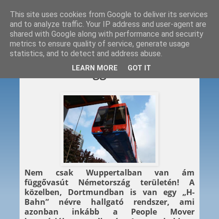
This site uses cookies from Google to deliver its services
and to analyze traffic. Your IP address and user-agent are
shared with Google along with performance and security
metrics to ensure quality of service, generate usage
statistics, and to detect and address abuse.
2012. 05. 17.
LEARN MORE
GOT IT
Baleset a függővasúton
Nem csak Wuppertalban van ám
függővasút Németország területén! A
közelben, Dortmundban is van egy „H-
Bahn” névre hallgató rendszer, ami
azonban inkább a People Mover