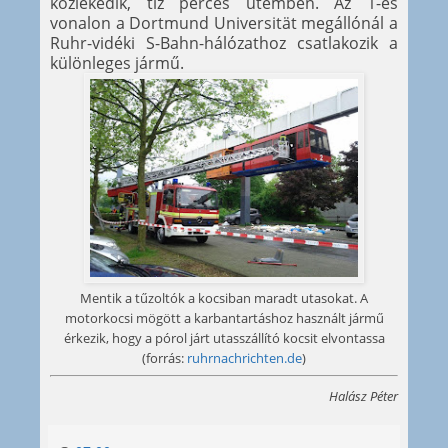
közlekedik, tíz perces ütemben. Az 1-es
vonalon a Dortmund Universität megállónál a
Ruhr-vidéki S-Bahn-hálózathoz csatlakozik a
különleges jármű.
Mentik a tűzoltók a kocsiban maradt utasokat. A
motorkocsi mögött a karbantartáshoz használt jármű
érkezik, hogy a pórol járt utasszállító kocsit elvontassa
(forrás:
ruhrnachrichten.de
)
Halász Péter