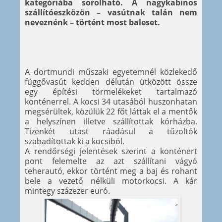
kategóriába sorolható. A nagykabinos
szállítóeszközön – vasútnak talán nem
neveznénk – történt most baleset.
A dortmundi műszaki egyetemnél közlekedő
függővasút kedden délután ütközött össze
egy építési törmelékeket tartalmazó
konténerrel. A kocsi 34 utasából huszonhatan
megsérültek, közülük 22 főt láttak el a mentők
a helyszínen illetve szállítottak kórházba.
Tizenkét utast ráadásul a tűzoltók
szabadítottak ki a kocsiból.
A rendőrségi jelentések szerint a konténert
pont felemelte az azt szállítani vágyó
teherautó, ekkor történt meg a baj és rohant
bele a vezető nélküli motorkocsi. A kár
mintegy százezer euró.