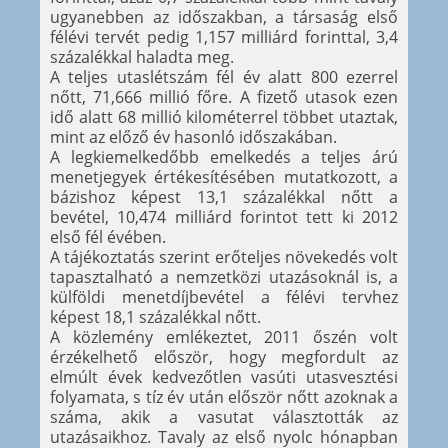
ugyanebben az időszakban, a társaság első
félévi tervét pedig 1,157 milliárd forinttal, 3,4
százalékkal haladta meg.
A teljes utaslétszám fél év alatt 800 ezerrel
nőtt, 71,666 millió főre. A fizető utasok ezen
idő alatt 68 millió kilométerrel többet utaztak,
mint az előző év hasonló időszakában.
A legkiemelkedőbb emelkedés a teljes árú
menetjegyek értékesítésében mutatkozott, a
bázishoz képest 13,1 százalékkal nőtt a
bevétel, 10,474 milliárd forintot tett ki 2012
első fél évében.
A tájékoztatás szerint erőteljes növekedés volt
tapasztalható a nemzetközi utazásoknál is, a
külföldi menetdíjbevétel a félévi tervhez
képest 18,1 százalékkal nőtt.
A közlemény emlékeztet, 2011 őszén volt
érzékelhető először, hogy megfordult az
elmúlt évek kedvezőtlen vasúti utasvesztési
folyamata, s tíz év után először nőtt azoknak a
száma, akik a vasutat választották az
utazásaikhoz. Tavaly az első nyolc hónapban