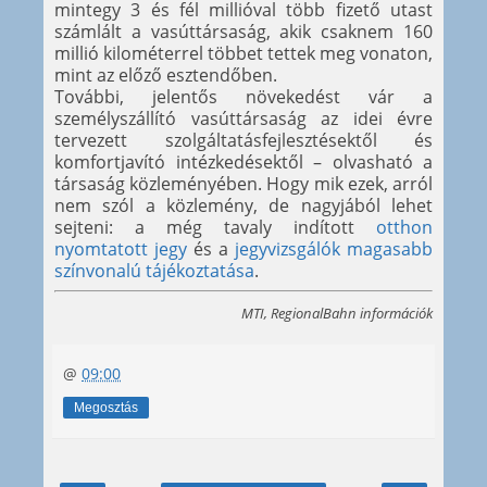
mintegy 3 és fél millióval több fizető utast
számlált a vasúttársaság, akik csaknem 160
millió kilométerrel többet tettek meg vonaton,
mint az előző esztendőben.
További, jelentős növekedést vár a
személyszállító vasúttársaság az idei évre
tervezett szolgáltatásfejlesztésektől és
komfortjavító intézkedésektől – olvasható a
társaság közleményében. Hogy mik ezek, arról
nem szól a közlemény, de nagyjából lehet
sejteni: a még tavaly indított
otthon
nyomtatott jegy
és a
jegyvizsgálók magasabb
színvonalú tájékoztatása
.
MTI, RegionalBahn információk
@
09:00
Megosztás