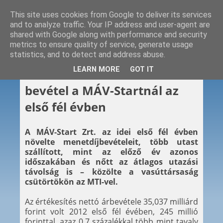
This site uses cookies from Google to deliver its services
and to analyze traffic. Your IP address and user-agent are
shared with Google along with performance and security
metrics to ensure quality of service, generate usage
statistics, and to detect and address abuse.
2012. 08. 31.
LEARN MORE
GOT IT
Nőtt az utasszám és a
bevétel a MÁV-Startnál az
első fél évben
A MÁV-Start Zrt. az idei első fél évben
növelte menetdíjbevételeit, több utast
szállított, mint az előző év azonos
időszakában és nőtt az átlagos utazási
távolság is – közölte a vasúttársaság
csütörtökön az MTI-vel.
Az értékesítés nettó árbevétele 35,037 milliárd
forint volt 2012 első fél évében, 245 millió
forinttal, azaz 0,7 százalékkal több mint tavaly