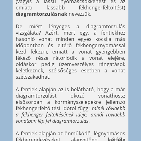
(vagyis a lassú nyomáscsökkenést és az
emiatti lassabb fékhengerfeltöltést)
diagramtorzulásnak
nevezzük.
De miért lényeges a diagramtorzulás
vizsgálata? Azért, mert egy, a fentiekhez
hasonló vonat minden egyes kocsija más
időpontban és eltérő fékhengernyomással
kezd fékezni, emiatt a vonat gyengébben
fékező része rátorlódik a vonat elejére,
oldáskor pedig üzemveszélyes rángatások
keletkeznek, szélsőséges esetben a vonat
szétszakadhat.
A fentiek alapján az is belátható, hogy a már
diagramtorzulást okozó vonathossz
elsősorban a kormányszelepekre jellemző
fékhengerfeltöltési időtől függ:
minél rövidebb
a fékhenger feltöltésének ideje, annál rövidebb
vonatban lép fel diagramtorzulás
.
A fentiek alapján az önműködő, légnyomásos
fékberendezéseket alapvetően
kétféle