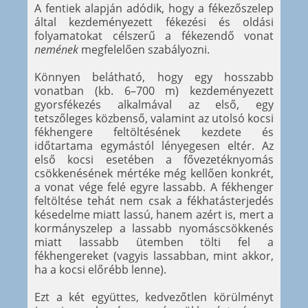
A fentiek alapján adódik, hogy a fékezőszelep
által kezdeményezett fékezési és oldási
folyamatokat célszerű a fékezendő vonat
nemének
megfelelően szabályozni.
Könnyen belátható, hogy egy hosszabb
vonatban (kb. 6–700 m) kezdeményezett
gyorsfékezés alkalmával az első, egy
tetszőleges közbenső, valamint az utolsó kocsi
fékhengere feltöltésének kezdete és
időtartama egymástól lényegesen eltér. Az
első kocsi esetében a fővezetéknyomás
csökkenésének mértéke még kellően konkrét,
a vonat vége felé egyre lassabb. A fékhenger
feltöltése tehát nem csak a fékhatásterjedés
késedelme miatt lassú, hanem azért is, mert a
kormányszelep a lassabb nyomáscsökkenés
miatt lassabb ütemben tölti fel a
fékhengereket (vagyis lassabban, mint akkor,
ha a kocsi előrébb lenne).
Ezt a két együttes, kedvezőtlen körülményt