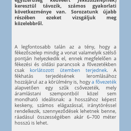
egyszerűség kedvéért
fékezőszelep
nek)
keresztül távozik, számos gyakorlati
következménye van. Sorozatunk újabb
részében ezeket vizsgáljuk meg
közelebbről.
A legfontosabb talán az a tény, hogy a
fékezőszelep mindig a vonat valamelyik szélső
pontján helyezkedik el, ennek megfelelően a
fékezési és oldási parancsok a fővezetékben
csak
korlátozott ütemben terjednek
. A
fékhatás terjedésének leromlásához
hozzájárul az a körülmény is, hogy
a fővezeték
alapvetően egy szűk csővezeték, mely
áramlástani szempontból közel sem
mondható ideálisnak: a hosszához képest
keskeny, számos elágazással, iránytöréssel
rendelkezik, szennyeződések lehetnek benne,
ráadásul összességében akár 6–700 méter
hosszú is lehet.