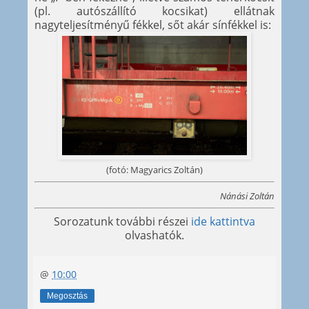
(pl. autószállító kocsikat) ellátnak
nagyteljesítményű fékkel, sőt akár sínfékkel is:
(fotó: Magyarics Zoltán)
Nánási Zoltán
Sorozatunk további részei
ide kattintva
olvashatók.
@
10:00
Megosztás