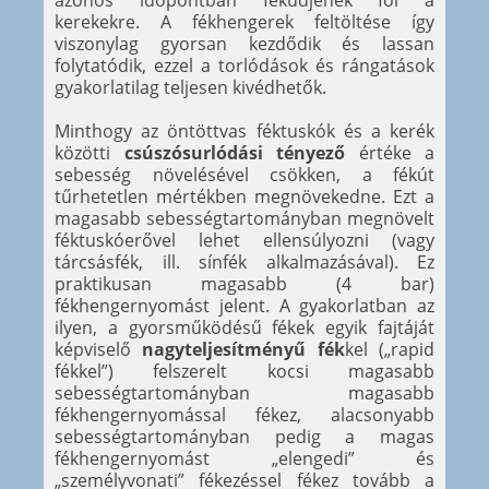
kerekekre. A fékhengerek feltöltése így
viszonylag gyorsan kezdődik és lassan
folytatódik, ezzel a torlódások és rángatások
gyakorlatilag teljesen kivédhetők.
Minthogy az öntöttvas féktuskók és a kerék
közötti
csúszósurlódási tényező
értéke a
sebesség növelésével csökken, a fékút
tűrhetetlen mértékben megnövekedne. Ezt a
magasabb sebességtartományban megnövelt
féktuskóerővel lehet ellensúlyozni (vagy
tárcsásfék, ill. sínfék alkalmazásával). Ez
praktikusan magasabb (4 bar)
fékhengernyomást jelent. A gyakorlatban az
ilyen, a gyorsműködésű fékek egyik fajtáját
képviselő
nagyteljesítményű fék
kel („rapid
fékkel”) felszerelt kocsi magasabb
sebességtartományban magasabb
fékhengernyomással fékez, alacsonyabb
sebességtartományban pedig a magas
fékhengernyomást „elengedi” és
„személyvonati” fékezéssel fékez tovább a