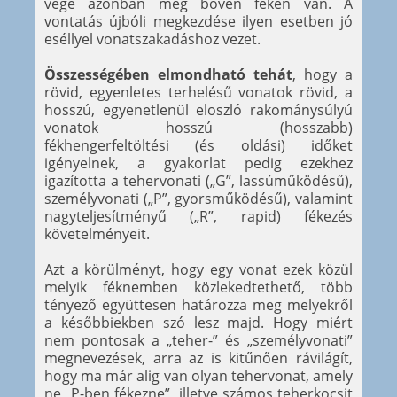
vége azonban még bőven féken van. A
vontatás újbóli megkezdése ilyen esetben jó
eséllyel vonatszakadáshoz vezet.
Összességében elmondható tehát
, hogy a
rövid, egyenletes terhelésű vonatok rövid, a
hosszú, egyenetlenül eloszló rakománysúlyú
vonatok hosszú (hosszabb)
fékhengerfeltöltési (és oldási) időket
igényelnek, a gyakorlat pedig ezekhez
igazította a tehervonati („G”, lassúműködésű),
személyvonati („P”, gyorsműködésű), valamint
nagyteljesítményű („R”, rapid) fékezés
követelményeit.
Azt a körülményt, hogy egy vonat ezek közül
melyik féknemben közlekedtethető, több
tényező együttesen határozza meg melyekről
a későbbiekben szó lesz majd. Hogy miért
nem pontosak a „teher-” és „személyvonati”
megnevezések, arra az is kitűnően rávilágít,
hogy ma már alig van olyan tehervonat, amely
ne „P-ben fékezne”, illetve számos teherkocsit