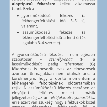
alaptípusú fékezésre
kellett alkalmassá
tenni. Ezek a
gyorsműködésű fékezés (a
fékhengerfeltöltési idő 3–5 s),
valamint,
lassúműködésű fékezés (a
fékhengerfeltöltési idő a fenti érték
legalább 3–4-szerese).
A gyorsműködésű fékezést – nem egészen
szabatosan –
személyvonati
(P), a
lassúműködésűt pedig
tehervonati
(G)
fékezésnek is nevezik, ezek az elnevezések
azonban önmagukban nem utalnak arra a
körülményre, hogy a döntő momentum a
fékhengerek feltöltésének időtartamában
rejlik. A lassúműködésű fékezés esetében az
elnyújtott feltöltés melletti másik
jellegzetesség az ún.
elsőfokozati nyomáslökés
:
erre azért van szükség, hogy a féktuskók közel
azonos időpontban feküdjenek föl a