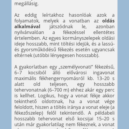
megállásig.
Az eddig leírtakhoz hasonlóak azok a
folyamatok, melyek a vonatban az
oldás
alkalmával
játszódnak le, azonban
nyilvánvalóan a fékezéssel ellentétes
értelemben. Az egyes kormányszelepek oldási
ideje hosszabb, mint töltési idejük, és a lassú-
és gyorsműködésű fékezés esetén ugyancsak
eltérnek (utóbbi lényegesen hosszabb).
A gyakorlatban egy „személyvonati” fékezésű,
6–7 kocsiból álló elővárosi ingavonat
maximális fékhengernyomásról kb. 13–20 s
alatt old teljesen, egy hosszabb
tehervonatnak (6–700 m) ehhez akár egy perc
is kellhet. Logikus, hogy a vonat fékje akkor
tekinthető oldottnak, ha a vonat vége
feloldott, hiszen a töltés iránya a vonat eleje (a
fékezőszelep) felől tekintendő. A példabeli
hosszabb tehervonat első kocsijai 15–20 s
után már gyakorlatilag nem fékeznek, a vonat