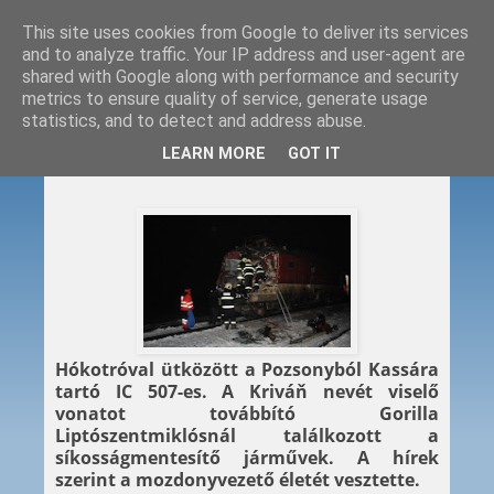
This site uses cookies from Google to deliver its services
and to analyze traffic. Your IP address and user-agent are
shared with Google along with performance and security
metrics to ensure quality of service, generate usage
statistics, and to detect and address abuse.
2013. 01. 24.
LEARN MORE
GOT IT
Hókotróval ütközött az IC
Hókotróval ütközött a Pozsonyból Kassára
tartó IC 507-es. A Kriváň nevét viselő
vonatot továbbító Gorilla
Liptószentmiklósnál találkozott a
síkosságmentesítő járművek. A hírek
szerint a mozdonyvezető életét vesztette.