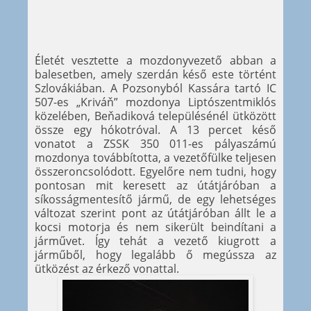
Életét vesztette a mozdonyvezető abban a
balesetben, amely szerdán késő este történt
Szlovákiában. A Pozsonyból Kassára tartó IC
507-es „Kriváň” mozdonya Liptószentmiklós
közelében, Beňadiková településénél ütközött
össze egy hókotróval. A 13 percet késő
vonatot a ZSSK 350 011-es pályaszámú
mozdonya továbbította, a vezetőfülke teljesen
összeroncsolódott. Egyelőre nem tudni, hogy
pontosan mit keresett az útátjáróban a
síkosságmentesítő jármű, de egy lehetséges
változat szerint pont az útátjáróban állt le a
kocsi motorja és nem sikerült beindítani a
járművet. Így tehát a vezető kiugrott a
járműből, hogy legalább ő megússza az
ütközést az érkező vonattal.