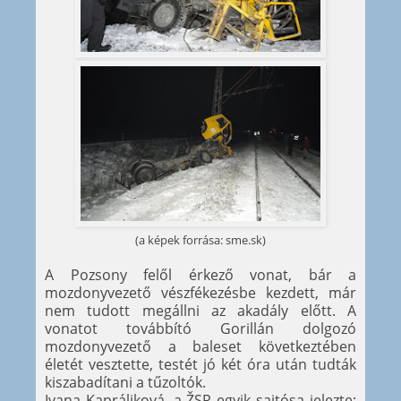
(a képek forrása: sme.sk)
A Pozsony felől érkező vonat, bár a
mozdonyvezető vészfékezésbe kezdett, már
nem tudott megállni az akadály előtt. A
vonatot továbbító Gorillán dolgozó
mozdonyvezető a baleset következtében
életét vesztette, testét jó két óra után tudták
kiszabadítani a tűzoltók.
Ivana Kapráliková, a ŽSR egyik sajtósa jelezte: