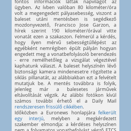
fontos információk láttak napvilágot az
ügyben. Az ívben valóban 80 kilométer/óra
volt a megengedett pályasebesség, viszont a
baleset utáni mentésben is segédkező
mozdonyvezető, Francisco Jose Garzon, a
hírek szerint 190 kilométer/órával vitte
vonatát ezen a szakaszon. Felmerül a kérdés,
hogy ilyen mérvű sebességtúllépést az
egyébként nemrégiben épült pályán hogyan
engedett meg a vonatbefolyásoló berendezés
- erre remélhetőleg a vizsgálat végeztével
kaphatunk választ. A baleset helyszínén lévő
biztonsági kamera mindenesetre rögzítette a
siklás pillanatát, az alábbiakban ezt a felvételt
mutatjuk be. A mentés továbbra is folyik,
jelenleg már a balesetes járművek
eltávolítását végzik. Az alábbi fotókon kívül
számos további érhető el a Daily Mail
rendszeresen frissülő cikkében
.
Időközben a Euronews honlapjára
felkerült
egy interjú
, melyben a megkérdezett
szakember elmondja: a kérdéses helyszínen
nem a folyamatos vonatbefolyást végző ETCS