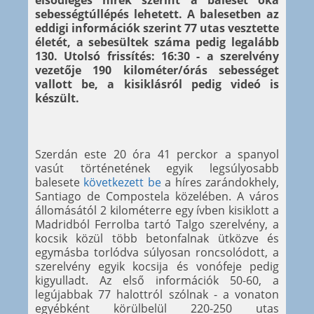
elsődleges hírek szerint a baleset oka
sebességtúllépés lehetett. A balesetben az
eddigi információk szerint 77 utas vesztette
életét, a sebesültek száma pedig legalább
130. Utolsó frissítés: 16:30 - a szerelvény
vezetője 190 kilométer/órás sebességet
vallott be, a kisiklásról pedig videó is
készült.
Szerdán este 20 óra 41 perckor a spanyol
vasút történetének egyik legsúlyosabb
balesete
következett be
a híres zarándokhely,
Santiago de Compostela közelében. A város
állomásától 2 kilométerre egy ívben kisiklott a
Madridból Ferrolba tartó Talgo szerelvény, a
kocsik közül több betonfalnak ütközve és
egymásba torlódva súlyosan roncsolódott, a
szerelvény egyik kocsija és vonófeje pedig
kigyulladt. Az első információk 50-60, a
legújabbak 77 halottról szólnak - a vonaton
egyébként körülbelül 220-250 utas