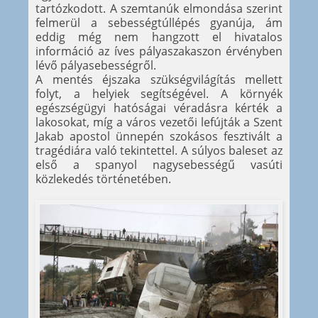
tartózkodott. A szemtanúk elmondása szerint
felmerül a sebességtúllépés gyanúja, ám
eddig még nem hangzott el hivatalos
információ az íves pályaszakaszon érvényben
lévő pályasebességről.
A mentés éjszaka szükségvilágítás mellett
folyt, a helyiek segítségével. A környék
egészségügyi hatóságai véradásra kérték a
lakosokat, míg a város vezetői lefújták a Szent
Jakab apostol ünnepén szokásos fesztivált a
tragédiára való tekintettel. A súlyos baleset az
első a spanyol nagysebességű vasúti
közlekedés történetében.