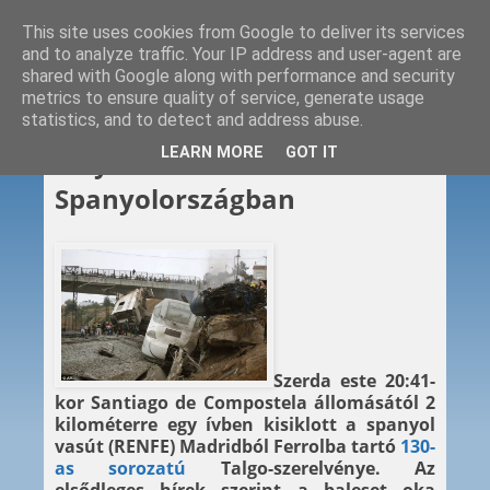
This site uses cookies from Google to deliver its services
and to analyze traffic. Your IP address and user-agent are
shared with Google along with performance and security
metrics to ensure quality of service, generate usage
statistics, and to detect and address abuse.
2013. 07. 25.
LEARN MORE
GOT IT
Súlyos vasúti baleset
Spanyolországban
Szerda este 20:41-
kor Santiago de Compostela állomásától 2
kilométerre egy ívben kisiklott a spanyol
vasút (RENFE) Madridból Ferrolba tartó
130-
as sorozatú
Talgo-szerelvénye. Az