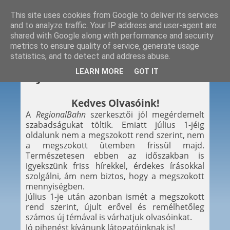
This site uses cookies from Google to deliver its services
and to analyze traffic. Your IP address and user-agent are
shared with Google along with performance and security
metrics to ensure quality of service, generate usage
statistics, and to detect and address abuse.
2014. 06. 22.
LEARN MORE
GOT IT
Nyári menetrend
Kedves Olvasóink!
A
RegionalBahn
szerkesztői jól megérdemelt
szabadságukat töltik. Emiatt július 1-jéig
oldalunk nem a megszokott rend szerint, nem
a megszokott ütemben frissül majd.
Természetesen ebben az időszakban is
igyekszünk friss hírekkel, érdekes írásokkal
szolgálni, ám nem biztos, hogy a megszokott
mennyiségben.
Július 1-je után azonban ismét a megszokott
rend szerint, újult erővel és remélhetőleg
számos új témával is várhatjuk olvasóinkat.
Jó pihenést kívánunk látogatóinknak is!