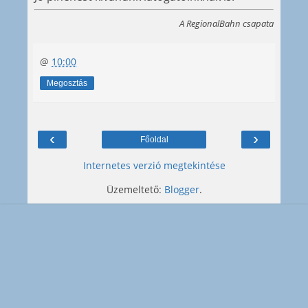
A RegionalBahn csapata
@
10:00
Megosztás
‹
›
Főoldal
Internetes verzió megtekintése
Üzemeltető:
Blogger
.