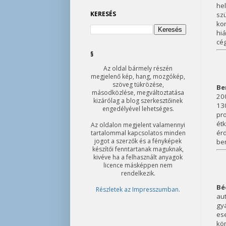
he
KERESÉS
szü
kon
hiá
cég
§
Az oldal bármely részén
megjelenő kép, hang, mozgókép,
szöveg tükrözése,
Be
másodközlése, megváltoztatása
200
kizárólag a blog szerkesztőinek
13
engedélyével lehetséges.
pr
ét
Az oldalon megjelent valamennyi
érd
tartalommal kapcsolatos minden
jogot a szerzők és a fényképek
ber
készítői fenntartanak maguknak,
kivéve ha a felhasznált anyagok
licence másképpen nem
rendelkezik.
Bé
Részletek az Impresszumban
.
au
gyá
es
kön