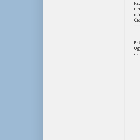
R2
Ber
már
Čes
Pr
Üg
az 