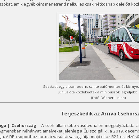
zokat, amik egyébként menetrend nélkül és csak hétköznap délelőtt köz
Seestadt egy ultramodern, szinte autómentes és környe
Június óta közlekedtek a minibuszok legfeljebb 
(fotó: Wiener Linien)
Terjeszkedik az Arriva Csehor
ága | Csehország
– A cseh állam több vasútvonalon megpályáztatta a 
gmensben néhányat, amelyeket jelenleg a ČD szolgál ki, a 2019. decembe
ja. A DB-csoporthoz tartozó vasúttársaság látja majd el az R21-es jelz