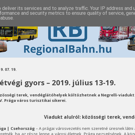
deliver its services and to analyze traffic. Your IP address and
formance and security metrics to ensure quality of service, ge
 abuse.
9. 07. 19.
étvégi gyors – 2019. július 13-19.
zösségi terek, vendéglátóhelyek költözhetnek a Negrelli-viadukt
. Prága város turisztikai sikerei.
Viadukt alulról: közösségi terek, ven
ága | Csehország
– A prágai városvezetés nem szeretné üresnek látni a
retnék, ha az része lenne a városi életnek, Prága pezsgésének. A köze