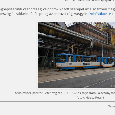
legnépszerűbb csehországi célpontok között szerepel az első tízben mé
ország északkeleti felén pedig az ostravai régi vasgyár,
Dolní Vítkovice
is
A vítkovicei ipari területen vág át a DPO 1507-es pályaszámú alacsonypa
(fotók: Halász Péter)
Össze