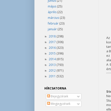
június
(21)
május
(25)
április
(22)
március
(23)
február
(23)
január
(25)
2018
(298)
►
Az 
2017
(306)
kon
►
tan
2016
(323)
►
a B
2015
(396)
►
ez 
2014
(615)
►
ala
A 
2013
(793)
►
ért
2012
(971)
►
2011
(532)
►
HÍRCSATORNA
St
Nec
Bejegyzések
St
Megjegyzések
mo
el