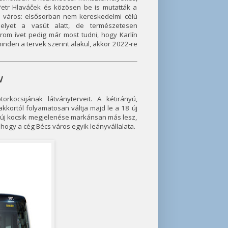
 Petr Hlaváček és közösen be is mutatták a
a város: elsősorban nem kereskedelmi célú
elyet a vasút alatt, de természetesen
rom ívet pedig már most tudni, hogy Karlín
inden a tervek szerint alakul, akkor 2022-re
V
ocsijának látványterveit. A kétirányú,
kortól folyamatosan váltja majd le a 18 új
új kocsik megjelenése markánsan más lesz,
hogy a cég Bécs város egyik leányvállalata.