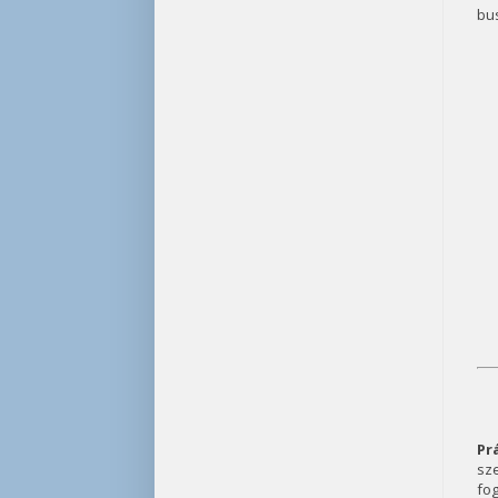
bus
Pr
sze
fog