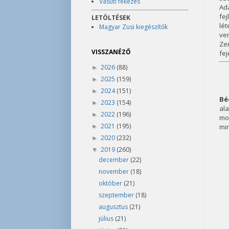
Vasúti fékezés
Ad
fe
LETÖLTÉSEK
lé
Magyar Zusi kiegészítők
ve
Zen
VISSZANÉZŐ
fej
2026
(88)
►
2025
(159)
►
2024
(151)
►
Bé
2023
(154)
►
ala
2022
(196)
►
mo
2021
(195)
min
►
2020
(232)
►
2019
(260)
▼
december
(22)
november
(18)
október
(21)
szeptember
(18)
augusztus
(21)
július
(21)