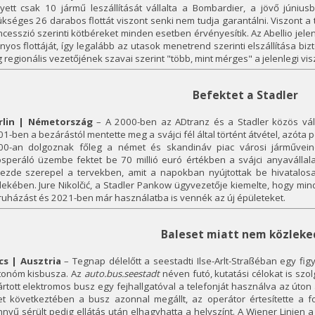
lyett csak 10 jármű leszállítását vállalta a Bombardier, a jövő júniu
kséges 26 darabos flottát viszont senki nem tudja garantálni. Viszont 
cesszió szerinti kötbéreket minden esetben érvényesítik. Az Abellio jelen
nyos flottáját, így legalább az utasok menetrend szerinti elszállítása bi
 regionális vezetőjének szavai szerint "több, mint mérges" a jelenlegi vi
Befektet a Stadler
rlin | Németország
– A 2000-ben az ADtranz és a Stadler közös váll
1-ben a bezárástól mentette meg a svájci fél által történt átvétel, azóta
00-an dolgoznak főleg a német és skandináv piac városi járműveine
osperáló üzembe fektet be 70 millió euró értékben a svájci anyavállal
kezde szerepel a tervekben, amit a napokban nyújtottak be hivatalo
ekében. Jure Nikolčić, a Stadler Pankow ügyvezetője kiemelte, hogy min
uházást és 2021-ben már használatba is vennék az új épületeket.
Baleset miatt nem közleke
cs | Ausztria
– Tegnap délelőtt a seestadti Ilse-Arlt-Straßéban egy fig
tonóm kisbusza. Az
auto.bus.seestadt
néven futó, kutatási célokat is szol
rtott elektromos busz egy fejhallgatóval a telefonját használva az úton 
et következtében a busz azonnal megállt, az operátor értesítette a fo
nyű sérült pedig ellátás után elhagyhatta a helyszínt. A Wiener Linien 