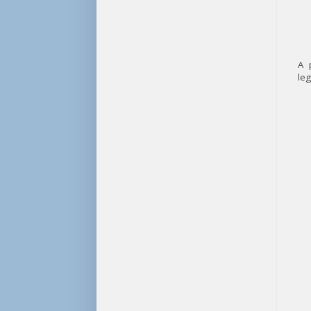
A 
leg