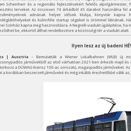
am Scheinherr és a regionális fejlesztésekért felelős alpolgármester,
jlesztési terveket. Az összesen 74 árkádból 45 darabot használna fel 
tesítményeknek adnának helyet: idősek klubja, könyvtár kapna h
ndéglátóhelyeket és különféle startup cégeket is örömmel látnának. Há
ei Színház kapna meg hasznosításra. A Negrelli-viadukt újjáépítése, ha m
eződhet be, ekkortól állhat rendelkezésre a közösségi tér a viadukt alatt.
Ilyen lesz az új badeni HÉ
cs | Ausztria
– Bemutatták a Wiener Lokalbahnen (WLB) új motork
csonypadlós járművekből az első várhatóan 2021-ben érkezik majd és ak
torkocsi a DÜWAG-licensz 100-as sorozatú, magaspadlós járműveket. Az 
t a korábban beszerzett járműveké és még inkább érezhetőbbé válik az, 