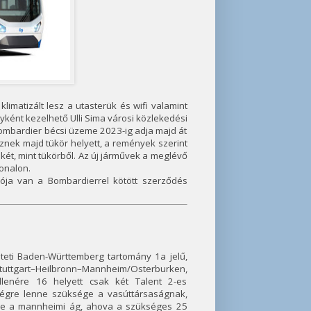
imatizált lesz a utasterük és wifi valamint
gyként kezelhető Ulli Sima városi közlekedési
Bombardier bécsi üzeme 2023-ig adja majd át
znek majd tükör helyett, a remények szerint
ét, mint tükörből. Az új járművek a meglévő
onalon.
ója van a Bombardierrel kötött szerződés
lteti Baden-Württemberg tartomány 1a jelű,
 Stuttgart–Heilbronn–Mannheim/Osterburken,
llenére 16 helyett csak két Talent 2-es
ységre lenne szüksége a vasúttársaságnak,
zne a mannheimi ág, ahova a szükséges 25