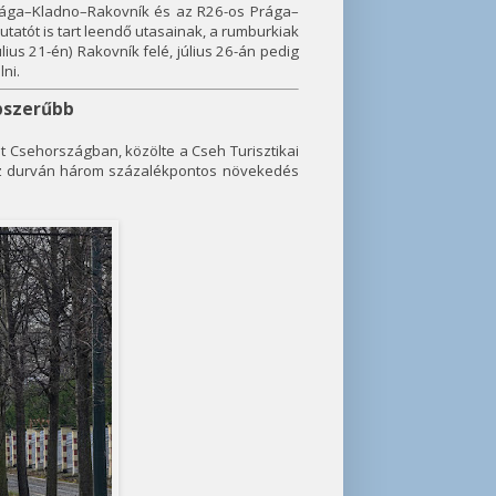
rága–Kladno–Rakovník és az R26-os Prága–
tatót is tart leendő utasainak, a rumburkiak
ius 21-én) Rakovník felé, július 26-án pedig
ni.
pszerűbb
t Csehországban, közölte a Cseh Turisztikai
ez durván három százalékpontos növekedés