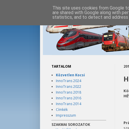
This site uses cookies from Google to 
are shared with Google along with per
statistics, and to detect and address
TARTALOM
201
Közvetlen Kocsi
H
InnoTrans 2024
InnoTrans 2022
Kö
InnoTrans 2018
HÉV
InnoTrans 2016
InnoTrans 2014
Címkék
Impresszum
Pr
SZAKMAI SOROZATOK
sze