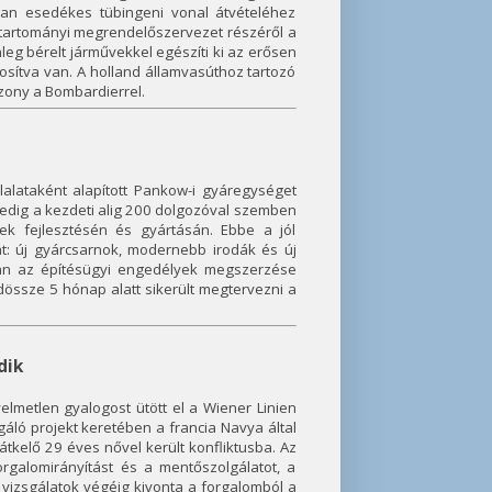
sban esedékes tübingeni vonal átvételéhez
a tartományi megrendelőszervezet részéről a
leg bérelt járművekkel egészíti ki az erősen
ztosítva van. A holland államvasúthoz tartozó
szony a Bombardierrel.
alataként alapított Pankow-i gyáregységet
 pedig a kezdeti alig 200 dolgozóval szemben
k fejlesztésén és gyártásán. Ebbe a jól
at: új gyárcsarnok, modernebb irodák és új
san az építésügyi engedélyek megszerzése
dössze 5 hónap alatt sikerült megtervezni a
dik
yelmetlen gyalogost ütött el a Wiener Linien
gáló projekt keretében a francia Navya által
átkelő 29 éves nővel került konfliktusba. Az
rgalomirányítást és a mentőszolgálatot, a
a vizsgálatok végéig kivonta a forgalomból a