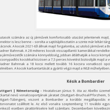
utasok számára az új járművek komfortosabb utazást jelentenek majd, kl
nektor is lesz benne – sorolta a sajtótájékoztatón a szinte már leltári tár
ácsnok. A kocsik 2021-től állnak majd forgalomba, az utolsó járművet a 
adner Bahnnak. A 28 méteres kocsik visszapillantó kamerákkal rendelke
a járművezetők számára könnyebbség, jobban átláthatják a kocsi környék
csonypadlós kocsikkal közösen a 7,5 perces követést biztosítják majd a v
Badner Bahnnak a 18 kocsi mellett tovább 16 kocsira vonatkozó opci
elmében. A kocsik karbantartását a gyártó végzi majd a WLB műhelyében.
Késik a Bombardier
uttgart | Németország
– Hivatalosan június 9. óta az Abellio üzeme
kartal nevű vonalcsoportjának járatait (Stuttgart–Bruchsal/Pforzheim,
uttgart–Tübingen), viszont a Bombardier a korábbi megállapodás e
torvonatot szállított le. Az első vonalra szeptemberig 11 további eg
lenkező esetben járattörlésekre kell számítani. Decemberben követke