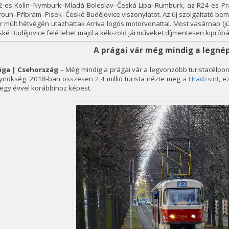
2-es Kolín–Nymburk–Mladá Boleslav–Česká Lípa–Rumburk, az R24-es P
oun–Příbram–Písek–České Budějovice viszonylatot. Az új szolgáltató bemu
 múlt hétvégén utazhattak Arriva logós motorvonattal. Most vasárnap (júl
ké Budějovice felé lehet majd a kék-zöld járműveket díjmentesen kipróbál
A prágai vár még mindig a legné
ága | Csehország
– Még mindig a prágai vár a legvonzóbb turistacélpon
ynökség. 2018-ban összesen 2,4 millió turista nézte meg
a Hradzsint
, 
egy évvel korábbihoz képest.