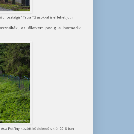
„nosztalgia” Tatra T3-asokkal is el lehet jutni
asználták, az állatkert pedig a harmadik
és a Petříny között közlekedő sikló. 2018-ban