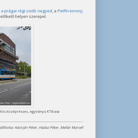
g
a prágai régi zsidó negyed
, a
Petřín-torony
;
 előkelő helyen szerepel.
dlós középrészes, egyirányú KT8-asa
állította: Adorján Péter, Halász Péter, Mellár Marcell