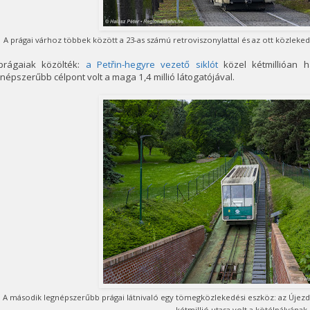
A prágai várhoz többek között a 23-as számú retroviszonylattal és az ott közlekedő 
prágaiak közölték:
a Petřin-hegyre vezető siklót
közel kétmillióan h
népszerűbb célpont volt a maga 1,4 millió látogatójával.
A második legnépszerűbb prágai látnivaló egy tömegközlekedési eszköz: az Újezd 
kétmillió utasa volt a kötélpályának