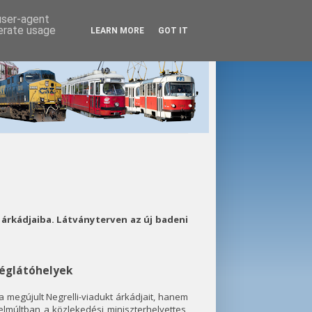
 user-agent
nerate usage
LEARN MORE
GOT IT
 árkádjaiba. Látványterven az új badeni
déglátóhelyek
 megújult Negrelli-viadukt árkádjait, hanem
lmúltban a közlekedési miniszterhelyettes,