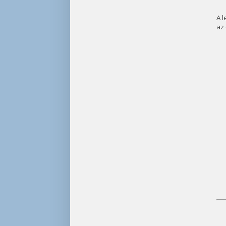
A 
az 