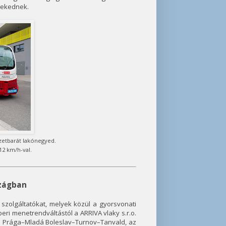
lekednek.
zetbarát lakónegyed.
12 km/h-val.
szágban
szolgáltatókat, melyek közül a gyorsvonati
ri menetrendváltástól a ARRIVA vlaky s.r.o.
ésű Prága–Mladá Boleslav–Turnov–Tanvald, az