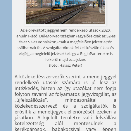
Az előreváltott jeggyel nem rendelkező utasok 2020.
január 1-jétől Dél-Morvaországban (egyelőre csak az S2-es
és az S3-as vonalakon) csak a megfelelően jelzett ajtón
szállhatnak fel. A szolgáltatóknak fel kell készülniük az év
elejéig a megfelelő jelzésekkel, így a RegioPanterekre is
felkerül majd ez a jelzés
(fotó: Halász Péter)
A közlekedésszervezők szerint a menetjeggyel
rendelkező utasok számára is jó lesz az
intézkedés, hiszen az így utazókat nem fogja
folyton zavarni az folyamatos jegyvizsgálat, az
„újfelszállózás”, mindazonáltal a
közlekedésszervező és a szolgáltatók is
erősítik a menetjegyek ellenőrzését ezeken a
járatkon. A kijelölt területre való felszállási
kötelezettség alól mentesülnek a
kerékpárosok, babakocsival vagy éppen