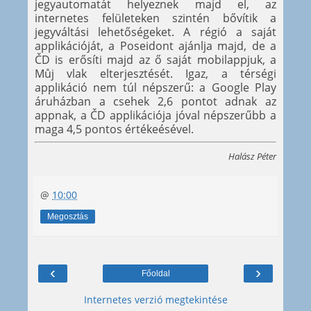
jegyautomatát helyeznek majd el, az
internetes felületeken szintén bővítik a
jegyváltási lehetőségeket. A régió a saját
applikációját, a Poseidont ajánlja majd, de a
ČD is erősíti majd az ő saját mobilappjuk, a
Můj vlak elterjesztését. Igaz, a térségi
applikáció nem túl népszerű: a Google Play
áruházban a csehek 2,6 pontot adnak az
appnak, a ČD applikációja jóval népszerűbb a
maga 4,5 pontos értékeésével.
Halász Péter
@
10:00
Megosztás
‹
›
Főoldal
Internetes verzió megtekintése