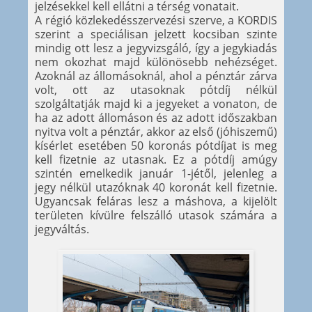
jelzésekkel kell ellátni a térség vonatait.
A régió közlekedésszervezési szerve, a KORDIS
szerint a speciálisan jelzett kocsiban szinte
mindig ott lesz a jegyvizsgáló, így a jegykiadás
nem okozhat majd különösebb nehézséget.
Azoknál az állomásoknál, ahol a pénztár zárva
volt, ott az utasoknak pótdíj nélkül
szolgáltatják majd ki a jegyeket a vonaton, de
ha az adott állomáson és az adott időszakban
nyitva volt a pénztár, akkor az első (jóhiszemű)
kísérlet esetében 50 koronás pótdíjat is meg
kell fizetnie az utasnak. Ez a pótdíj amúgy
szintén emelkedik január 1-jétől, jelenleg a
jegy nélkül utazóknak 40 koronát kell fizetnie.
Ugyancsak feláras lesz a máshova, a kijelölt
területen kívülre felszálló utasok számára a
jegyváltás.