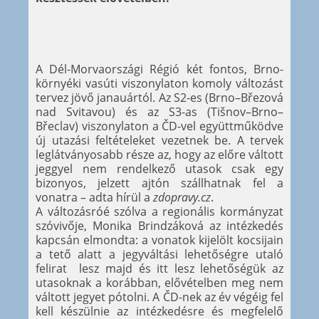
A Dél-Morvaországi Régió két fontos, Brno-
környéki vasúti viszonylaton komoly változást
tervez jövő janauártól. Az S2-es (Brno–Březová
nad Svitavou) és az S3-as (Tišnov–Brno–
Břeclav) viszonylaton a ČD-vel együttműködve
új utazási feltételeket vezetnek be. A tervek
leglátványosabb része az, hogy az előre váltott
jeggyel nem rendelkező utasok csak egy
bizonyos, jelzett ajtón szállhatnak fel a
vonatra – adta hírül a
zdopravy.cz
.
A változásróé szólva a regionális kormányzat
szóvivője, Monika Brindzáková az intézkedés
kapcsán elmondta: a vonatok kijelölt kocsijain
a tető alatt a jegyváltási lehetőségre utaló
felirat lesz majd és itt lesz lehetőségük az
utasoknak a korábban, elővételben meg nem
váltott jegyet pótolni. A ČD-nek az év végéig fel
kell készülnie az intézkedésre és megfelelő