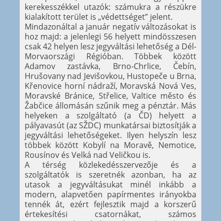
kerekesszékkel utazók: számukra a részükre
kialakított terület is „védettséget” jelent.
Mindazonáltal a január negatív változásokat is
hoz majd: a jelenlegi 56 helyett mindösszesen
csak 42 helyen lesz jegyváltási lehetőség a Dél-
Morvaországi Régióban. Többek között
Adamov zastávka, Brno-Chrlice, Čebín,
Hrušovany nad Jevišovkou, Hustopeče u Brna,
Křenovice horní nádraží, Moravská Nová Ves,
Moravské Bránice, Střelice, Valtice město és
Žabčice állomásán szűnik meg a pénztár. Más
helyeken a szolgáltató (a ČD) helyett a
pályavasút (az SŽDC) munkatársai biztosítják a
jegyváltási lehetőségeket. Ilyen helyszín lesz
többek között Kobylí na Moravě, Nemotice,
Rousínov és Velká nad Veličkou is.
A térség közlekedésszervezője és a
szolgáltatók is szeretnék azonban, ha az
utasok a jegyváltásukat minél inkább a
modern, alapvetően papírmentes irányokba
tennék át, ezért fejlesztik majd a korszerű
értekesítési csatornákat, számos