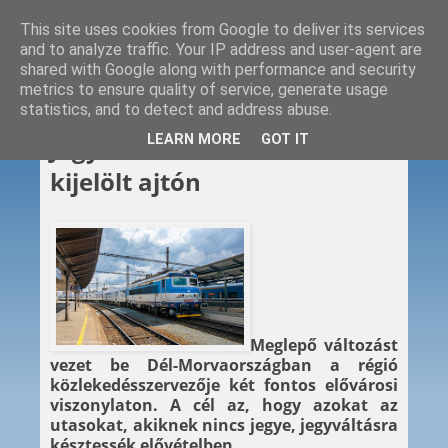
This site uses cookies from Google to deliver its services
and to analyze traffic. Your IP address and user-agent are
shared with Google along with performance and security
metrics to ensure quality of service, generate usage
statistics, and to detect and address abuse.
2019. 10. 08.
LEARN MORE
GOT IT
Jegy nélkül felszállás csak a
kijelölt ajtón
Meglepő változást
vezet be Dél-Morvaországban a régió
közlekedésszervezője két fontos elővárosi
viszonylaton. A cél az, hogy azokat az
utasokat, akiknek nincs jegye, jegyváltásra
késztessék elővételben.