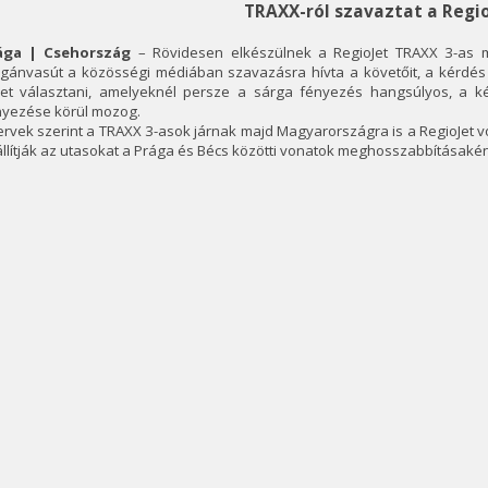
TRAXX-ról szavaztat a Regi
ága | Csehország
– Rövidesen elkészülnek a RegioJet TRAXX 3-as 
gánvasút a közösségi médiában szavazásra hívta a követőit, a kérdés
het választani, amelyeknél persze a sárga fényezés hangsúlyos, a ké
nyezése körül mozog.
ervek szerint a TRAXX 3-asok járnak majd Magyarországra is a RegioJet 
llítják az utasokat a Prága és Bécs közötti vonatok meghosszabbításakén