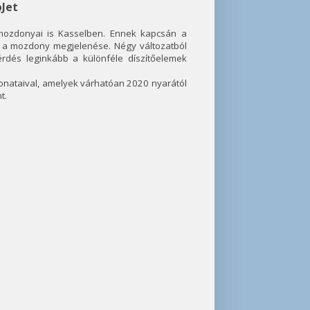
oJet
mozdonyai is Kasselben. Ennek kapcsán a
 a mozdony megjelenése. Négy változatból
rdés leginkább a különféle díszítőelemek
vonataival, amelyek várhatóan 2020 nyarától
t.