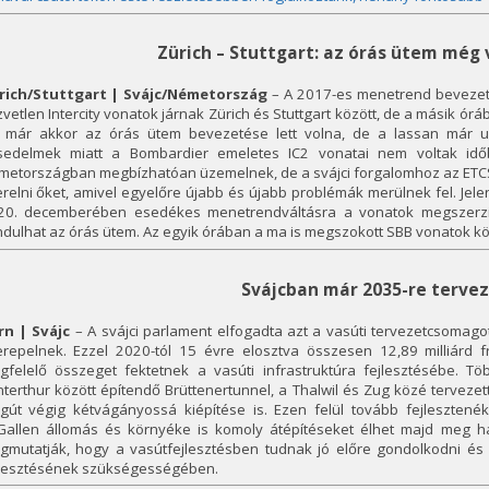
Zürich – Stuttgart: az órás ütem még
rich/Stuttgart | Svájc/Németország
– A 2017-es menetrend bevezet
vetlen Intercity vonatok járnak Zürich és Stuttgart között, de a másik órá
l már akkor az órás ütem bevezetése lett volna, de a lassan már un
sedelmek miatt a Bombardier emeletes IC2 vonatai nem voltak id
etországban megbízhatóan üzemelnek, de a svájci forgalomhoz az ETCS 2
relni őket, amivel egyelőre újabb és újabb problémák merülnek fel. Jelen
20. decemberében esedékes menetrendváltásra a vonatok megszerzi
ndulhat az órás ütem. Az egyik órában a ma is megszokott SBB vonatok k
Svájcban már 2035-re terve
rn | Svájc
– A svájci parlament elfogadta azt a vasúti tervezetcsomag
erepelnek. Ezzel 2020-tól 15 évre elosztva összesen 12,89 milliárd fr
gfelelő összeget fektetnek a vasúti infrastruktúra fejlesztésébe. T
terthur között építendő Brüttenertunnel, a Thalwil és Zug közé terveze
agút végig kétvágányossá kiépítése is. Ezen felül tovább fejlesztenék
.Gallen állomás és környéke is komoly átépítéseket élhet majd meg ha 
gmutatják, hogy a vasútfejlesztésben tudnak jó előre gondolkodni é
jlesztésének szükségességében.