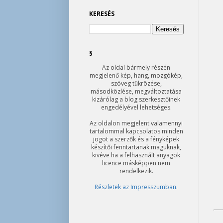
KERESÉS
§
Az oldal bármely részén
megjelenő kép, hang, mozgókép,
szöveg tükrözése,
másodközlése, megváltoztatása
kizárólag a blog szerkesztőinek
engedélyével lehetséges.
Az oldalon megjelent valamennyi
tartalommal kapcsolatos minden
jogot a szerzők és a fényképek
készítői fenntartanak maguknak,
kivéve ha a felhasznált anyagok
licence másképpen nem
rendelkezik.
Részletek az Impresszumban
.