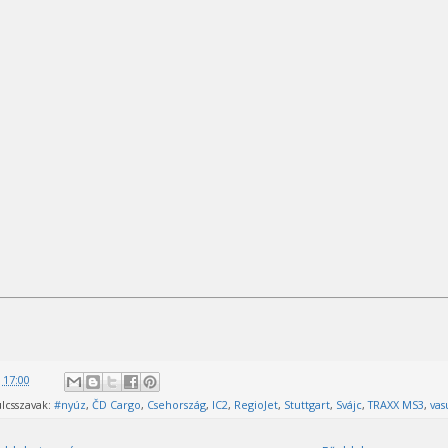
@
17:00
lcsszavak:
#nyúz
,
ČD Cargo
,
Csehország
,
IC2
,
RegioJet
,
Stuttgart
,
Svájc
,
TRAXX MS3
,
vas