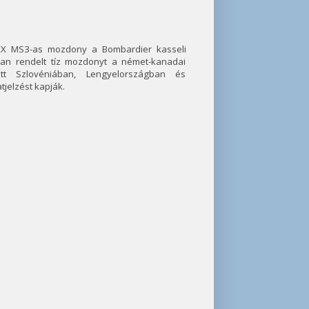
AXX MS3-as mozdony a Bombardier kasseli
an rendelt tíz mozdonyt a német-kanadai
ett Szlovéniában, Lengyelországban és
jelzést kapják.