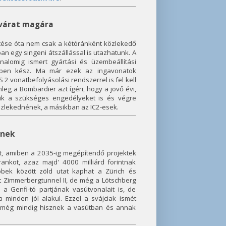
 várat magára
ése óta nem csak a kétóránként közlekedő
ban egy singeni átszállással is utazhatunk. A
alomig ismert gyártási és üzembeállítási
őben kész. Ma már ezek az ingavonatok
 vonatbefolyásolási rendszerrel is fel kell
leg a Bombardier azt ígéri, hogy a jövő évi,
k a szükséges engedélyeket is és végre
özlekednének, a másikban az IC2-esek.
znek
ot, amiben a 2035-ig megépítendő projektek
ankot, azaz majd' 4000 milliárd forintnak
öbbek között zöld utat kaphat a Zürich és
tt Zimmerbergtunnel II, de még a Lötschberg
 a Genfi-tó partjának vasútvonalait is, de
minden jól alakul. Ezzel a svájciak ismét
s még mindig hisznek a vasútban és annak