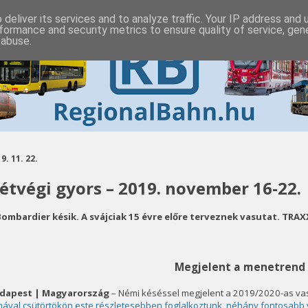
deliver its services and to analyze traffic. Your IP address and
formance and security metrics to ensure quality of service, ge
 abuse.
9. 11. 22.
étvégi gyors – 2019. november 16-22.
Bombardier késik. A svájciak 15 évre előre terveznek vasutat. TRAXX
Megjelent a menetrend
dapest | Magyarország
– Némi késéssel megjelent a 2019/2020-as va
ával csütörtökön este részletesebben foglalkoztunk, néhány fontosabb v