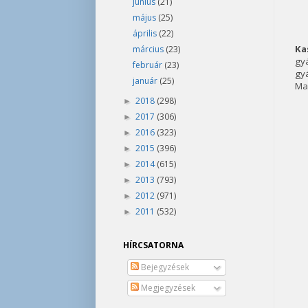
június
(21)
május
(25)
április
(22)
Ka
március
(23)
gy
február
(23)
gy
január
(25)
Mag
2018
(298)
►
2017
(306)
►
2016
(323)
►
2015
(396)
►
2014
(615)
►
2013
(793)
►
2012
(971)
►
2011
(532)
►
HÍRCSATORNA
Bejegyzések
Megjegyzések