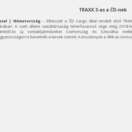
TRAXX 3-as a ČD-nek
ssel | Németország
– Elkészült a ČD Cargo által rendelt első TR
árában. A cseh állami vasúttársaság teherfuvarozó cége még 2018-b
ártótól.Az új vontatójárműveket Csehország és Szlovákia mell
yarországon is bevetnék a tervek szerint. A mozdonyok a 388-as sorozat