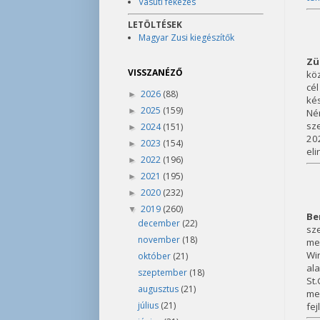
Vasúti fékezés
LETÖLTÉSEK
Magyar Zusi kiegészítők
Zü
VISSZANÉZŐ
köz
cé
2026
(88)
►
ké
2025
(159)
►
Ném
sze
2024
(151)
►
20
2023
(154)
►
eli
2022
(196)
►
2021
(195)
►
2020
(232)
►
2019
(260)
▼
Be
december
(22)
sz
november
(18)
me
Win
október
(21)
al
szeptember
(18)
St
augusztus
(21)
me
július
(21)
fe