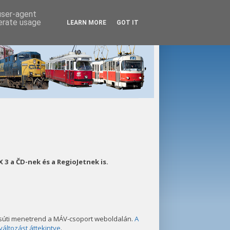
 user-agent
nerate usage
LEARN MORE
GOT IT
 3 a ČD-nek és a RegioJetnek is.
súti menetrend a MÁV-csoport weboldalán.
A
áltozást áttekintve
.