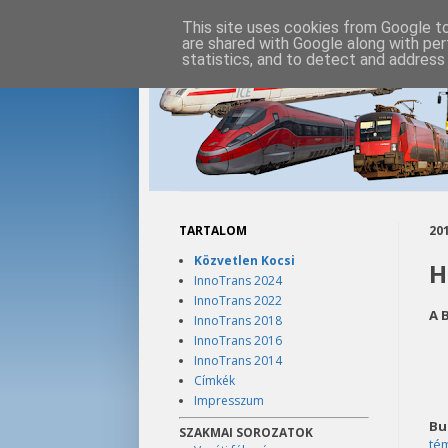
This site uses cookies from Google to 
are shared with Google along with per
statistics, and to detect and address
TARTALOM
201
Közvetlen Kocsi
H
InnoTrans 2024
InnoTrans 2022
A 
InnoTrans 2018
InnoTrans 2016
InnoTrans 2014
Címkék
Impresszum
Bu
SZAKMAI SOROZATOK
tém