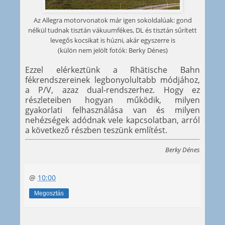
Az Allegra motorvonatok már igen sokoldalúak: gond
nélkül tudnak tisztán vákuumfékes, DL és tisztán sűrített
levegős kocsikat is húzni, akár egyszerre is
(külön nem jelölt fotók: Berky Dénes)
Ezzel elérkeztünk a Rhätische Bahn
fékrendszereinek legbonyolultabb módjához,
a P/V, azaz dual-rendszerhez. Hogy ez
részleteiben hogyan működik, milyen
gyakorlati felhasználása van és milyen
nehézségek adódnak vele kapcsolatban, arról
a következő részben teszünk említést.
Berky Dénes
@
10:00
Megosztás