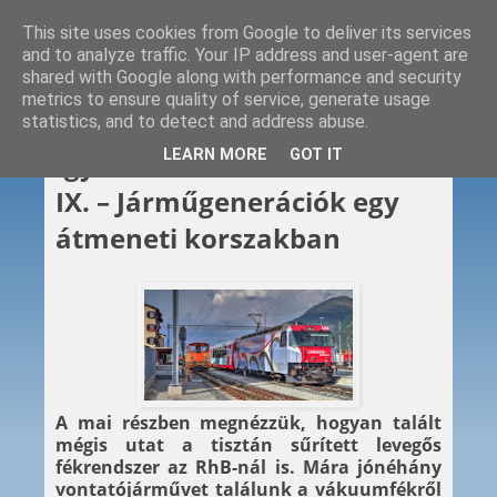
This site uses cookies from Google to deliver its services
and to analyze traffic. Your IP address and user-agent are
shared with Google along with performance and security
metrics to ensure quality of service, generate usage
statistics, and to detect and address abuse.
2020. 07. 04.
LEARN MORE
GOT IT
Így fékez a Rhätische Bahn
IX. – Járműgenerációk egy
átmeneti korszakban
A mai részben megnézzük, hogyan talált
mégis utat a tisztán sűrített levegős
fékrendszer az RhB-nál is. Mára jónéhány
vontatójárművet találunk a vákuumfékről