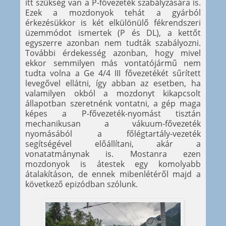
itt szükség van a P-fővezeték szabályzására is.
Ezek a mozdonyok tehát a gyárból
érkezésükkor is két elkülönülő fékrendszeri
üzemmódot ismertek (P és DL), a kettőt
egyszerre azonban nem tudták szabályozni.
További érdekesség azonban, hogy mivel
ekkor semmilyen más vontatójármű nem
tudta volna a Ge 4/4 III fővezetékét sűrített
levegővel ellátni, így abban az esetben, ha
valamilyen okból a mozdonyt kikapcsolt
állapotban szeretnénk vontatni, a gép maga
képes a P-fővezeték-nyomást tisztán
mechanikusan a vákuum-fővezeték
nyomásából a főlégtartály-vezeték
segítségével előállítani, akár a
vonatatmánynak is. Mostanra ezen
mozdonyok is átestek egy komolyabb
átalakításon, de ennek mibenlétéről majd a
következő epizódban szólunk.