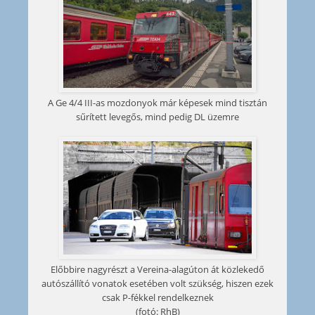
A Ge 4/4 III-as mozdonyok már képesek mind tisztán
sűrített levegős, mind pedig DL üzemre
Előbbire nagyrészt a Vereina-alagúton át közlekedő
autószállító vonatok esetében volt szükség, hiszen ezek
csak P-fékkel rendelkeznek
(fotó: RhB)