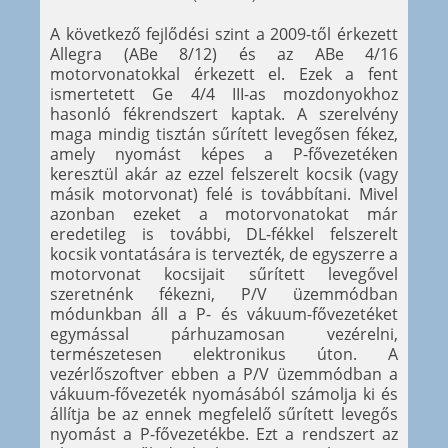
A következő fejlődési szint a 2009-től érkezett
Allegra (ABe 8/12) és az ABe 4/16
motorvonatokkal érkezett el. Ezek a fent
ismertetett Ge 4/4 III-as mozdonyokhoz
hasonló fékrendszert kaptak. A szerelvény
maga mindig tisztán sűrített levegősen fékez,
amely nyomást képes a P-fővezetéken
keresztül akár az ezzel felszerelt kocsik (vagy
másik motorvonat) felé is továbbítani. Mivel
azonban ezeket a motorvonatokat már
eredetileg is további, DL-fékkel felszerelt
kocsik vontatására is tervezték, de egyszerre a
motorvonat kocsijait sűrített levegővel
szeretnénk fékezni, P/V üzemmódban
módunkban áll a P- és vákuum-fővezetéket
egymással párhuzamosan vezérelni,
természetesen elektronikus úton. A
vezérlőszoftver ebben a P/V üzemmódban a
vákuum-fővezeték nyomásából számolja ki és
állítja be az ennek megfelelő sűrített levegős
nyomást a P-fővezetékbe. Ezt a rendszert az