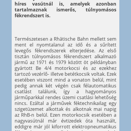
híres vasútnál is, amelyek azonban
tartalmaznak ismerős, túlnyomásos
fékrendszert is.
Természetesen a Rhätische Bahn mellett sem
ment el nyomtalanul az idő és a sűrített
levegős fékrendszerek elterjedése. Az első
tisztán túlnyomásos fékrendszert alkalmazó
jármű az 1971 és 1979 között öt példányban
gyártott Be 4/4 motorkocsi és az ezekhez
tartozó vezérlő- illetve betétkocsik voltak. Ezek
esetében viszont mind a vonaton belül, mint
pedig annak két végén csak félautomatikus
csatlást találunk, így a hagyományos
járműparkkal rendes üzemi csatlási lehetőség
nincs. Ezáltal a járművek féktechnikailag egy
szigetüzemet alkottak és alkotnak mai napig
az RhB-n belül. Ezen motorkocsik esetében a
nagyvasútnál már évtizedek óta használt,
eddigre már jól kiforrott elektropneumatikus