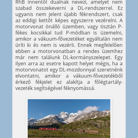
RhB innentől dualnak nevezi, amelyet nem
szabad összekeverni a DL-rendszerrel. Ez
ugyanis nem jelent újabb fékrendszert, csak
az eddigi kettőt képes egyszerre vezérelni. A
motorvonat önálló üzemben, vagy tisztán P-
fékes kocsikkal tud P-módban is üzemelni,
amikor a vákuum-fővezetéket egyáltalán nem
üríti ki és nem is vezérli. Ennek megfelelően
ebben a motorvonatban a rendes üzemhez
már nem találunk DL-kormányszelepet. Egy
ilyen arra az esetre kapott helyet mégis, ha a
motorvonatot egy DL-mozdonnyal szeretnénk
elvontatni, amikor a vákuum-fővezetékből
érkező fékjelet ez alakítja a főlégtartály-
vezeték segítségével féknyomássá.