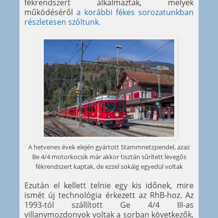
fékrendszert alkalmaztak, melyek
működéséről
a korábbi fékes sorozatunkban
részletesen szóltunk.
A hetvenes évek elején gyártott Stammnetzpendel, azaz
Be 4/4 motorkocsik már akkor tisztán sűrített levegős
fékrendszert kaptak, de ezzel sokáig egyedül voltak
Ezután el kellett telnie egy kis időnek, mire
ismét új technológia érkezett az RhB-hoz. Az
1993-tól szállított Ge 4/4 III-as
villanymozdonyok voltak a sorban következők,