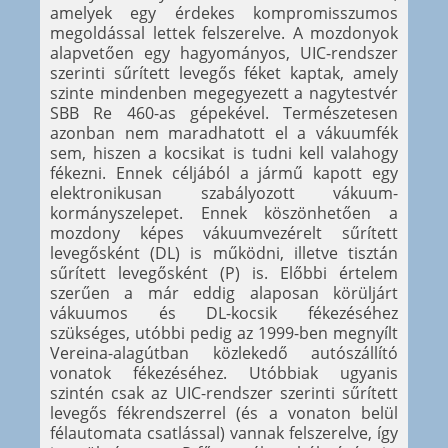
amelyek egy érdekes kompromisszumos
megoldással lettek felszerelve. A mozdonyok
alapvetően egy hagyományos, UIC-rendszer
szerinti sűrített levegős féket kaptak, amely
szinte mindenben megegyezett a nagytestvér
SBB Re 460-as gépekével. Természetesen
azonban nem maradhatott el a vákuumfék
sem, hiszen a kocsikat is tudni kell valahogy
fékezni. Ennek céljából a jármű kapott egy
elektronikusan szabályozott vákuum-
kormányszelepet. Ennek köszönhetően a
mozdony képes vákuumvezérelt sűrített
levegősként (DL) is működni, illetve tisztán
sűrített levegősként (P) is. Előbbi értelem
szerűen a már eddig alaposan körüljárt
vákuumos és DL-kocsik fékezéséhez
szükséges, utóbbi pedig az 1999-ben megnyílt
Vereina-alagútban közlekedő autószállító
vonatok fékezéséhez. Utóbbiak ugyanis
szintén csak az UIC-rendszer szerinti sűrített
levegős fékrendszerrel (és a vonaton belül
félautomata csatlással) vannak felszerelve, így