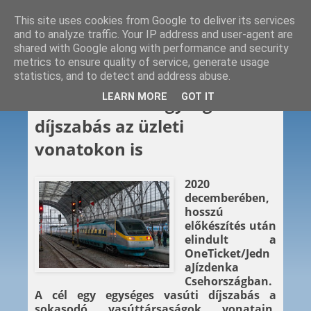
This site uses cookies from Google to deliver its services
and to analyze traffic. Your IP address and user-agent are
shared with Google along with performance and security
metrics to ensure quality of service, generate usage
statistics, and to detect and address abuse.
2021. 06. 23.
LEARN MORE
GOT IT
Közös nevező: egységes
díjszabás az üzleti
vonatokon is
2020
decemberében,
hosszú
előkészítés után
elindult a
OneTicket/Jedn
aJízdenka
Csehországban.
A cél egy egységes vasúti díjszabás a
sokasodó vasúttársaságok vonatain.