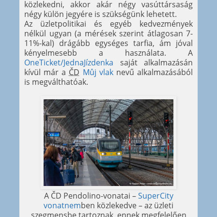
közlekedni, akkor akár négy vasúttársaság
négy külön jegyére is szükségünk lehetett.
Az üzletpolitikai és egyéb kedvezmények
nélkül ugyan (a mérések szerint átlagosan 7-
11%-kal) drágább egységes tarfia, ám jóval
kényelmesebb a használata. A
OneTicket/JednaJízdenka
saját alkalmazásán
kívül már a
ČD
Můj vlak
nevű alkalmazásából
is megválthatóak.
A ČD Pendolino-vonatai –
SuperCity
vonatnem
ben közlekedve – az üzleti
szegmensbe tartoznak, ennek megfelelően