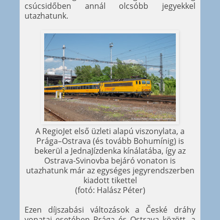
csúcsidőben annál olcsóbb jegyekkel
utazhatunk.
A RegioJet első üzleti alapú viszonylata, a
Prága–Ostrava (és tovább Bohumínig) is
bekerül a JednaJízdenka kínálatába, így az
Ostrava-Svinovba bejáró vonaton is
utazhatunk már az egységes jegyrendszerben
kiadott tikettel
(fotó: Halász Péter)
Ezen díjszabási változások a České dráhy
vonatai esetében Prága és Ostrava között, a