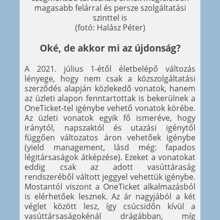
magasabb felárral és persze szolgáltatási
szinttel is
(fotó: Halász Péter)
Oké, de akkor mi az újdonság?
A 2021. július 1-étől életbelépő változás
lényege, hogy nem csak a közszolgáltatási
szerződés alapján közlekedő vonatok, hanem
az üzleti alapon fenntartottak is bekerülnek a
OneTicket-tel igénybe vehető vonatok körébe.
Az üzleti vonatok egyik fő ismeréve, hogy
iránytól, napszaktól és utazási igénytől
függően változatos áron vehetőek igénybe
(yield management, lásd még: fapados
légitársaságok átképzése). Ezeket a vonatokat
eddig csak az adott vasúttáraság
rendszeréből váltott jeggyel vehettük igénybe.
Mostantól viszont a OneTicket alkalmazásból
is elérhetőek lesznek. Az ár nagyjából a két
véglet között lesz, így csúcsidőn kívül a
vasúttársaságokénál drágábban, míg