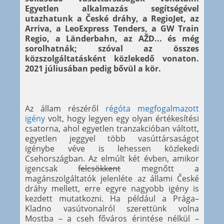
Egyetlen alkalmazás segítségével
utazhatunk a České dráhy, a RegioJet, az
Arriva, a LeoExpress Tenders, a GW Train
Regio, a Länderbahn, az AŽD... és még
sorolhatnák; szóval az összes
közszolgáltatásként közlekedő vonaton.
2021 júliusában pedig bővül a kör.
Az állam részéről
régóta megfogalmazott
igény
volt, hogy legyen egy olyan értékesítési
csatorna, ahol egyetlen tranzakcióban váltott,
egyetlen jeggyel több vasúttársaságot
igénybe véve is lehessen közlekedi
Csehországban. Az elmúlt két évben, amikor
igencsak
felcsökkent
megnőtt a
magánszolgáltatók jelenléte az állami České
dráhy mellett, erre egyre nagyobb igény is
kezdett mutatkozni. Ha például a Prága–
Kladno vasútvonalról szerettünk volna
Mostba – a cseh főváros érintése nélkül –