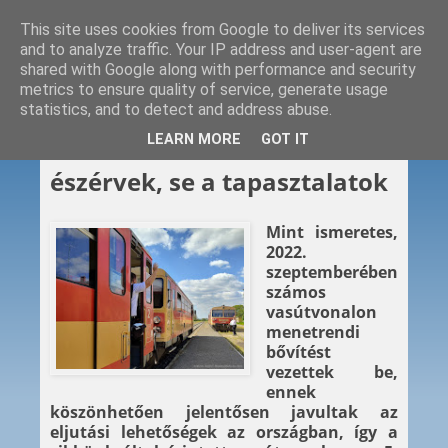
This site uses cookies from Google to deliver its services
and to analyze traffic. Your IP address and user-agent are
shared with Google along with performance and security
metrics to ensure quality of service, generate usage
statistics, and to detect and address abuse.
2023. 05. 26.
LEARN MORE
GOT IT
Ahol nem számítanak az
észérvek, se a tapasztalatok
Mint ismeretes,
2022.
szeptemberében
számos
vasútvonalon
menetrendi
bővítést
vezettek be,
ennek
köszönhetően jelentősen javultak az
eljutási lehetőségek az országban, így a