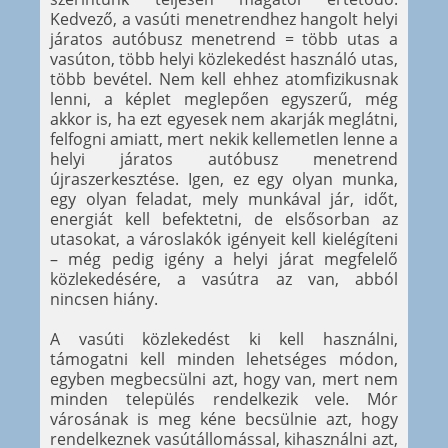
Kedvező, a vasúti menetrendhez hangolt helyi
járatos autóbusz menetrend = több utas a
vasúton, több helyi közlekedést használó utas,
több bevétel. Nem kell ehhez atomfizikusnak
lenni, a képlet meglepően egyszerű, még
akkor is, ha ezt egyesek nem akarják meglátni,
felfogni amiatt, mert nekik kellemetlen lenne a
helyi járatos autóbusz menetrend
újraszerkesztése. Igen, ez egy olyan munka,
egy olyan feladat, mely munkával jár, időt,
energiát kell befektetni, de elsősorban az
utasokat, a városlakók igényeit kell kielégíteni
– még pedig igény a helyi járat megfelelő
közlekedésére, a vasútra az van, abból
nincsen hiány.
A vasúti közlekedést ki kell használni,
támogatni kell minden lehetséges módon,
egyben megbecsülni azt, hogy van, mert nem
minden település rendelkezik vele. Mór
városának is meg kéne becsülnie azt, hogy
rendelkeznek vasútállomással, kihasználni azt,