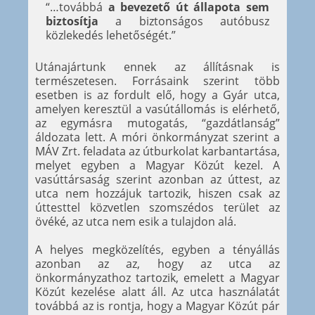
“…továbbá
a bevezető út állapota sem
biztosítja
a biztonságos autóbusz
közlekedés lehetőségét.”
Utánajártunk ennek az állításnak is
természetesen. Forrásaink szerint több
esetben is az fordult elő, hogy a Gyár utca,
amelyen keresztül a vasútállomás is elérhető,
az egymásra mutogatás, “gazdátlanság”
áldozata lett. A móri önkormányzat szerint a
MÁV Zrt. feladata az útburkolat karbantartása,
melyet egyben a Magyar Közút kezel. A
vasúttársaság szerint azonban az úttest, az
utca nem hozzájuk tartozik, hiszen csak az
úttesttel közvetlen szomszédos terület az
övéké, az utca nem esik a tulajdon alá.
A helyes megközelítés, egyben a tényállás
azonban az az, hogy az utca az
önkormányzathoz tartozik, emelett a Magyar
Közút kezelése alatt áll. Az utca használatát
továbbá az is rontja, hogy a Magyar Közút pár