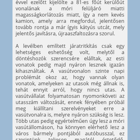
évvel ezelőtt kijelölte a 81-es főút kerülőút
vonalának a móri felüljáró miatti
magasságkorlátozás miatt, így a nem kevés
kamion, amely arra megfordul, jelentősen
tovább rontja a már ígyis kátyús utcát, mely
jelentős javításra, újraaszfaltozásra szorul.
A levélben említett járatritkítás csak egy
lehetséges eshetőség volt, melytől a
döntéshozók szerencsére elálltak, az esti
vonatok pedig majd nyáron lesznek igazán
kihasználtak. A vasútvonalon szinte napi
problémát okoz az, hogy vannak olyan
vonatok, amelyeken az utasok még állnak is,
tehát ennyit arról, hogy nincs utas. A
vasútvállalat folyamatosan nyomonköveti az
utasszám változását, ennek fényében próbál
meg kiállítani szerelvényeket erre a
vasútvonalra is, melyre nyáron szükség is lesz.
Több utas pedig egyértelműen úgy lesz a móri
vasútállomáson, ha könnyen elérhető lesz a
város bármely pontjából autóbusszal, ez
szerintünk teljesen magától értetődő.