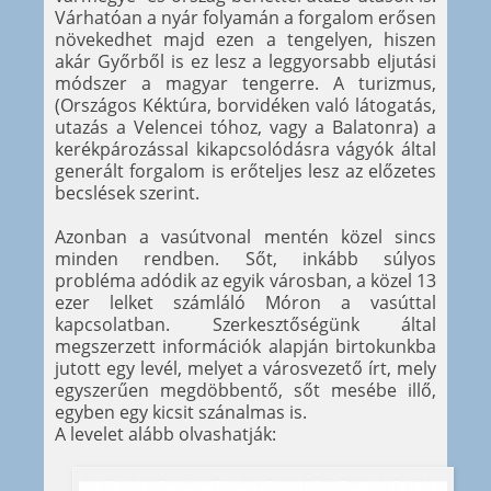
Várhatóan a nyár folyamán a forgalom erősen
növekedhet majd ezen a tengelyen, hiszen
akár Győrből is ez lesz a leggyorsabb eljutási
módszer a magyar tengerre. A turizmus,
(Országos Kéktúra, borvidéken való látogatás,
utazás a Velencei tóhoz, vagy a Balatonra) a
kerékpározással kikapcsolódásra vágyók által
generált forgalom is erőteljes lesz az előzetes
becslések szerint.
Azonban a vasútvonal mentén közel sincs
minden rendben. Sőt, inkább súlyos
probléma adódik az egyik városban, a közel 13
ezer lelket számláló Móron a vasúttal
kapcsolatban. Szerkesztőségünk által
megszerzett információk alapján birtokunkba
jutott egy levél, melyet a városvezető írt, mely
egyszerűen megdöbbentő, sőt mesébe illő,
egyben egy kicsit szánalmas is.
A levelet alább olvashatják: