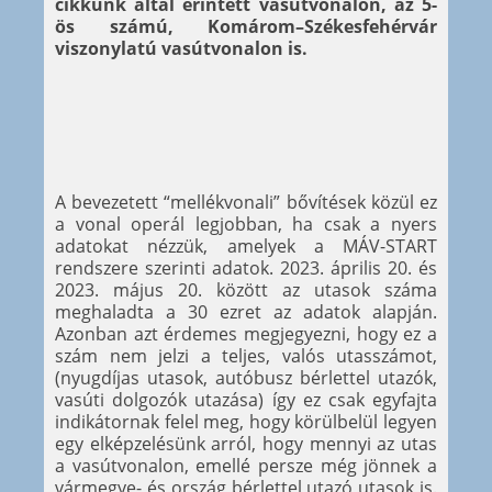
cikkünk által érintett vasútvonalon, az 5-
ös számú, Komárom–Székesfehérvár
viszonylatú vasútvonalon is.
A bevezetett “mellékvonali” bővítések közül ez
a vonal operál legjobban, ha csak a nyers
adatokat nézzük, amelyek a MÁV-START
rendszere szerinti adatok. 2023. április 20. és
2023. május 20. között az utasok száma
meghaladta a 30 ezret az adatok alapján.
Azonban azt érdemes megjegyezni, hogy ez a
szám nem jelzi a teljes, valós utasszámot,
(nyugdíjas utasok, autóbusz bérlettel utazók,
vasúti dolgozók utazása) így ez csak egyfajta
indikátornak felel meg, hogy körülbelül legyen
egy elképzelésünk arról, hogy mennyi az utas
a vasútvonalon, emellé persze még jönnek a
vármegye- és ország bérlettel utazó utasok is.