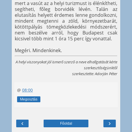
mert a vasút az a helyi turizmust is élénkítheti,
segítheti, főleg borvidék lévén. Talán az
elutasítás helyett érdemes lenne gondolkozni,
mindent megtenni a zöld, környezetbarát,
kötöttpályás tömegközlekedési módszerért,
nem beszélve arról, hogy Budapest csak
kicsivel több mint 1 óra 15 perc így vonattal.
Megéri. Mindenkinek.
A helyi viszonyokat jól ismerő szerző a neve elhallgatását kérte
szerkesztőségünktől
szerkesztette: Adorján Péter
@
08:00
Megosztás
‹
›
Főoldal