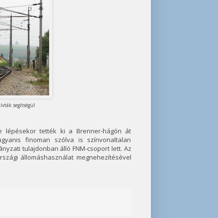
ívták segítségül
e lépésekor tették ki a Brenner-hágón át
gyanis finoman szólva is színvonaltalan
nyzati tulajdonban álló FNM-csoport lett. Az
országi állomáshasználat megnehezítésével