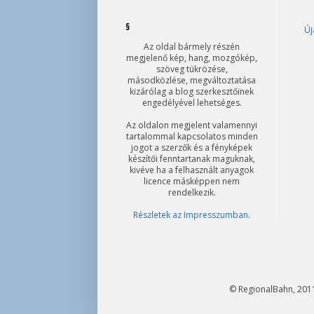
§
Új
Az oldal bármely részén
megjelenő kép, hang, mozgókép,
szöveg tükrözése,
másodközlése, megváltoztatása
kizárólag a blog szerkesztőinek
engedélyével lehetséges.
Az oldalon megjelent valamennyi
tartalommal kapcsolatos minden
jogot a szerzők és a fényképek
készítői fenntartanak maguknak,
kivéve ha a felhasznált anyagok
licence másképpen nem
rendelkezik.
Részletek az Impresszumban
.
© RegionalBahn, 2011