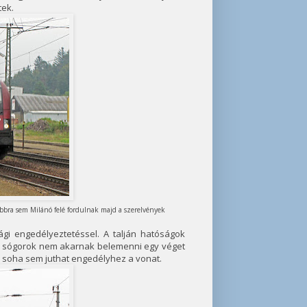
tek.
ábbra sem Milánó felé fordulnak majd a szerelvények
gi engedélyeztetéssel. A talján hatóságok
a sógorok nem akarnak belemenni egy véget
gy soha sem juthat engedélyhez a vonat.