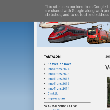
This site uses cookies from Google to 
are shared with Google along with per
statistics, and to detect and address
TARTALOM
201
Közvetlen Kocsi
V
InnoTrans 2024
InnoTrans 2022
InnoTrans 2018
InnoTrans 2016
InnoTrans 2014
Címkék
Impresszum
SZAKMAI SOROZATOK