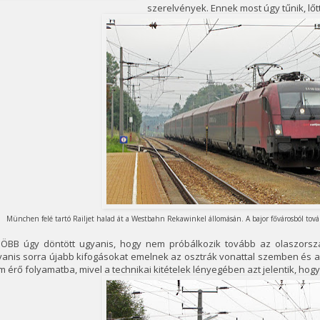
szerelvények. Ennek most úgy tűnik, lőt
München felé tartó Railjet halad át a Westbahn Rekawinkel állomásán. A bajor fővárosból tov
 ÖBB úgy döntött ugyanis, hogy nem próbálkozik tovább az olaszorszá
yanis sorra újabb kifogásokat emelnek az osztrák vonattal szemben és 
 érő folyamatba, mivel a technikai kitételek lényegében azt jelentik, ho