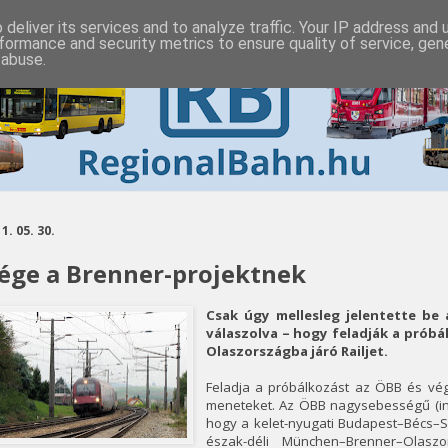
deliver its services and to analyze traffic. Your IP address and
formance and security metrics to ensure quality of service, ge
 abuse.
1. 05. 30.
ége a Brenner-projektnek
Csak úgy mellesleg jelentette be a
válaszolva – hogy feladják a próbá
Olaszországba járó Railjet.
Feladja a próbálkozást az ÖBB és végl
meneteket. Az ÖBB nagysebességű (in
hogy a kelet-nyugati Budapest–Bécs–S
észak-déli München–Brenner–Olasz