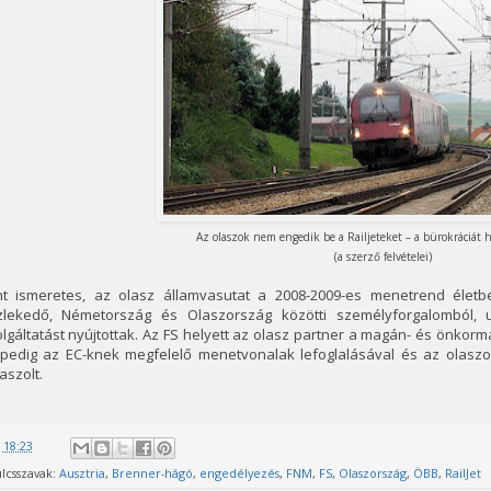
Az olaszok nem engedik be a Railjeteket – a bürokráciát h
(a szerző felvételei)
nt ismeretes, az olasz államvasutat a 2008-2009-es menetrend életb
zlekedő, Németország és Olaszország közötti személyforgalomból, u
lgáltatást nyújtottak. Az FS helyett az olasz partner a magán- és önkormá
 pedig az EC-knek megfelelő menetvonalak lefoglalásával és az olasz
aszolt.
@
18:23
lcsszavak:
Ausztria
,
Brenner-hágó
,
engedélyezés
,
FNM
,
FS
,
Olaszország
,
ÖBB
,
RailJet