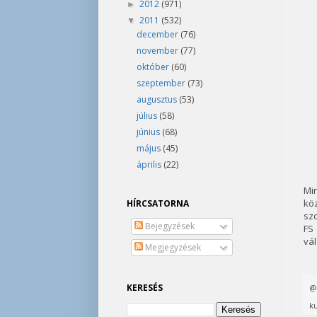
2012
(971)
►
2011
(532)
▼
december
(76)
november
(77)
október
(60)
szeptember
(73)
augusztus
(53)
július
(58)
június
(68)
május
(45)
április
(22)
Mi
kö
HÍRCSATORNA
szo
Bejegyzések
FS
vál
Megjegyzések
KERESÉS
ku