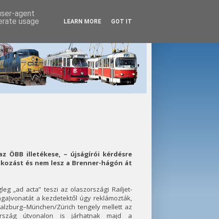
 user-agent
nerate usage
LEARN MORE
GOT IT
z ÖBB illetékese, – újságírói kérdésre
lkozást és nem lesz a Brenner-hágón át
eg „ad acta” teszi az olaszországi Railjet-
ga)vonatát a kezdetektől úgy reklámozták,
alzburg–München/Zürich tengely mellett az
ország útvonalon is járhatnak majd a