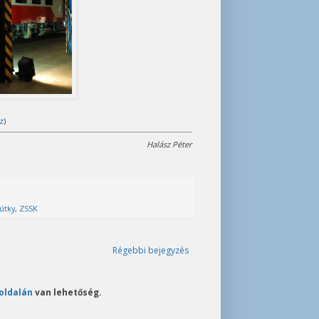
z
)
Halász Péter
útky
,
ZSSK
Régebbi bejegyzés
oldalán
van lehetőség.