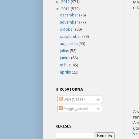
2012
(971)
MA
►
üt
2011
(532)
▼
december
(76)
november
(77)
október
(60)
szeptember
(73)
augusztus
(53)
július
(58)
június
(68)
május
(45)
április
(22)
HÍRCSATORNA
Bejegyzések
Megjegyzések
A s
re
A 
KERESÉS
ut
szo