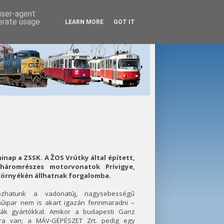
 user-agent
nerate usage
LEARN MORE
GOT IT
inap a ZSSK. A ŽOS Vrútky által épített,
háromrészes motorvonatok Privigye,
 környékén állhatnak forgalomba.
ozhatunk a vadonatúj, nagysebességű
rműipar nem is akart igazán fennmaradni –
vák gyártókkal. Amikor a budapesti Ganz
ára van; a MÁV-GÉPÉSZET Zrt. pedig egy