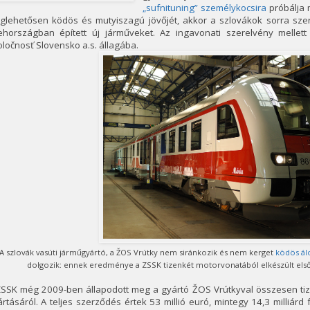
„sufnituning” személykocsira
próbálja 
glehetősen ködös és mutyiszagú jövőjét, akkor a szlovákok sorra sz
ehországban épített új járműveket. Az ingavonati szerelvény mellet
ločnosť Slovensko a.s. állagába.
A szlovák vasúti járműgyártó, a ŽOS Vrútky nem siránkozik és nem kerget
ködös ál
dolgozik: ennek eredménye a ZSSK tizenkét motorvonatából elkészült első
ZSSK még 2009-ben állapodott meg a gyártó ŽOS Vrútkyval összesen ti
rtásáról. A teljes szerződés értek 53 millió euró, mintegy 14,3 milliárd