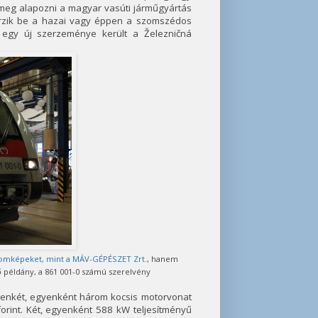
meg alapozni a magyar vasúti járműgyártás
erzik be a hazai vagy éppen a szomszédos
t egy új szerzeménye került a Železničná
omképeket, mint a MÁV-GÉPÉSZET Zrt.
, hanem
 példány, a 861 001-0 számú szerelvény
zenkét, egyenként három kocsis motorvonat
 forint. Két, egyenként 588 kW teljesítményű