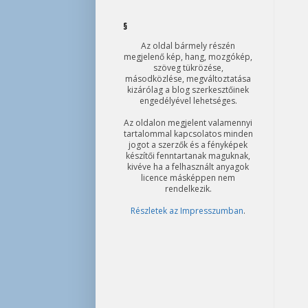
§
Az oldal bármely részén
megjelenő kép, hang, mozgókép,
szöveg tükrözése,
másodközlése, megváltoztatása
kizárólag a blog szerkesztőinek
engedélyével lehetséges.
Az oldalon megjelent valamennyi
tartalommal kapcsolatos minden
jogot a szerzők és a fényképek
készítői fenntartanak maguknak,
kivéve ha a felhasznált anyagok
licence másképpen nem
rendelkezik.
Részletek az Impresszumban
.