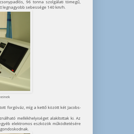
acsonypadlós, 96 tonna szolgálati tömegű,
ett legnagyobb sebessége 140 km/h.
yeinek
tott forgóváz, míg a kettő között két Jacobs-
lható mellékhelyiséget alakítottak ki. Az
 egyéb elektromos eszközök működtetésére
is gondoskodnak.