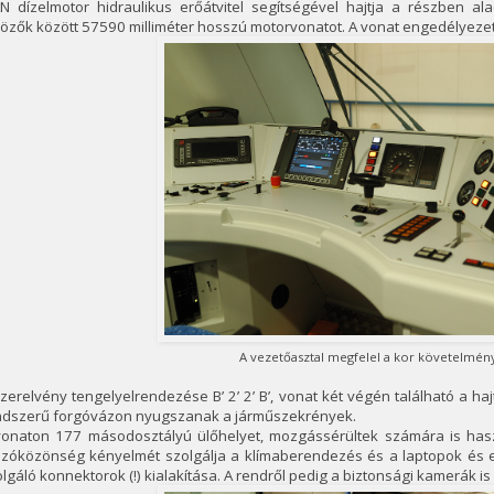
N dízelmotor hidraulikus erőátvitel segítségével hajtja a részben al
közők között 57590 milliméter hosszú motorvonatot. A vonat engedélyez
A vezetőasztal megfelel a kor követelmén
zerelvény tengelyelrendezése B’ 2’ 2’ B’, vonat két végén található a haj
ndszerű forgóvázon nyugszanak a járműszekrények.
vonaton 177 másodosztályú ülőhelyet, mozgássérültek számára is haszná
azóközönség kényelmét szolgálja a klímaberendezés és a laptopok és
lgáló konnektorok (!) kialakítása. A rendről pedig a biztonsági kamerák 