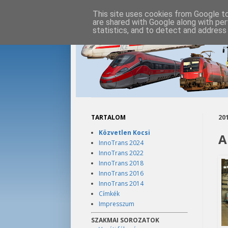
This site uses cookies from Google to 
are shared with Google along with per
statistics, and to detect and address
TARTALOM
201
Közvetlen Kocsi
A
InnoTrans 2024
InnoTrans 2022
InnoTrans 2018
InnoTrans 2016
InnoTrans 2014
Címkék
Impresszum
SZAKMAI SOROZATOK