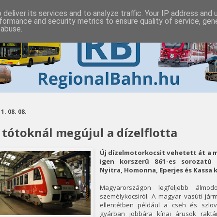
deliver its services and to analyze traffic. Your IP address and
formance and security metrics to ensure quality of service, ge
 abuse.
1. 08. 08.
 tótoknál megújul a dízelflotta
Új dízelmotorkocsit vehetett át a m
igen korszerű 861-es sorozatú 
Nyitra, Homonna, Eperjes és Kassa
Magyarországon legfeljebb álmod
személykocsiról. A magyar vasúti já
ellentétben például a cseh és szlo
gyárban jobbára kínai árusok rakt