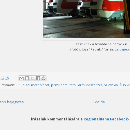
Készülnek a további példányok is
(fotók: Josef Petrák / forrás:
zelpage.c
@
07:15
lcsszavak:
861
,
dízel motorvonat
,
járműbemutató
,
járműbeszerzés
,
Szlovákia
,
ŽOS Vr
abb bejegyzés
Főoldal
Írásaink kommentálására a
RegionalBahn Facebook-