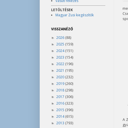
Vasúti fékezés
me
LETÖLTÉSEK
Cs
Magyar Zusi kiegészítők
spo
VISSZANÉZŐ
2026
(88)
►
2025
(159)
►
2024
(151)
►
2023
(154)
►
2022
(196)
►
2021
(195)
►
2020
(232)
►
2019
(260)
►
2018
(298)
►
2017
(306)
►
2016
(323)
►
2015
(396)
►
2014
(615)
►
A 
2013
(793)
►
gyá