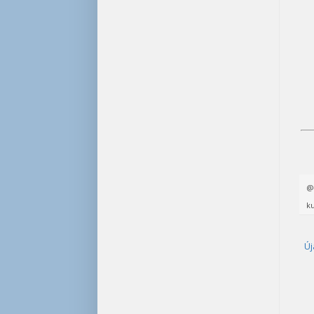
ku
Új