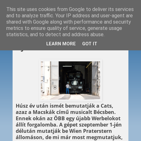
This site uses cookies from Google to deliver its services
and to analyze traffic. Your IP address and user-agent are
shared with Google along with performance and security
metrics to ensure quality of service, generate usage
statistics, and to detect and address abuse.
2011. 09. 01.
LEARN MORE
GOT IT
Újabb Werbelok a láthatáron
Húsz év után ismét bemutatják a Cats,
azaz a Macskák című musicalt Bécsben.
Ennek okán az ÖBB egy újabb Werbelokot
állít forgalomba. A gépet szeptember 1-jén
délután mutatják be Wien Praterstern
állomáson, de mi már most megmutatjuk,