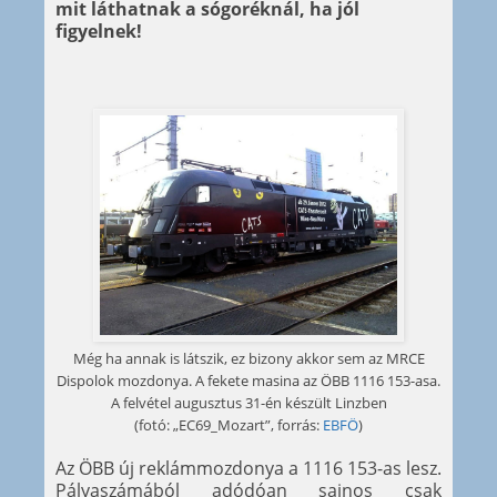
mit láthatnak a sógoréknál, ha jól
figyelnek!
Még ha annak is látszik, ez bizony akkor sem az MRCE
Dispolok mozdonya. A fekete masina az ÖBB 1116 153-asa.
A felvétel augusztus 31-én készült Linzben
(fotó: „EC69_Mozart”, forrás:
EBFÖ
)
Az ÖBB új reklámmozdonya a 1116 153-as lesz.
Pályaszámából adódóan sajnos csak