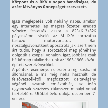
Központ és a BKV e napon bensőséges, de
azért látványos ünnepséget szervezett.
Igazi meglepetés volt néhány napja, amikor
egy internetes lap megszellőztette: eredeti
színeire festették vissza a 825+613+826
pályaszámot viselő, az M IX/A sorozatba
tartozó motorvonatot. Bár
nosztalgiavonatként aposztrofálják, azért nem
árt tudni, hogy a sorozatból még jónéhány
dolgozik a csepeli vonalon. Igaz, jobbára csak
hétköznap találkozhatunk az 1963-1966 között
épített szerelvényekkel.
A pénteki eseményen először a régi sashalmi
állomásnál, a ma még néha használt, de
felsővezetékétől megfosztott deltavágány
végénél avattak emléktáblát, az idén
ugyancsak százéves rákosszentmihályi vonal
tiszteletére. Utóbbi évfordulója december 7-
én lesz.