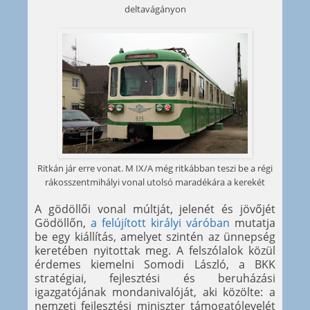
deltavágányon
Ritkán jár erre vonat. M IX/A még ritkábban teszi be a régi
rákosszentmihályi vonal utolsó maradékára a kerekét
A gödöllői vonal múltját, jelenét és jövőjét
Gödöllőn,
a felújított királyi váróban
mutatja
be egy kiállítás, amelyet szintén az ünnepség
keretében nyitottak meg. A felszólalok közül
érdemes kiemelni Somodi László, a BKK
stratégiai, fejlesztési és beruházási
igazgatójának mondanivalóját, aki közölte: a
nemzeti fejlesztési miniszter támogatólevelét