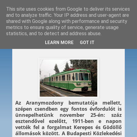
This site uses cookies from Google to deliver its services
and to analyze traffic. Your IP address and user-agent are
shared with Google along with performance and security
metrics to ensure quality of service, generate usage
statistics, and to detect and address abuse.
2011. 11. 25.
LEARN MORE
GOT IT
Centenáriumi HÉV-ezés
Az Aranymozdony bemutatója mellett,
szépen csendben egy fontos évfordulót is
ünnepelhetünk november 25-én: száz
esztendővel ezelőtt, 1911-ben e napon
vették fel a forgalmat Kerepes és Gödöllő
állomások között. A Budapesti Közlekedési