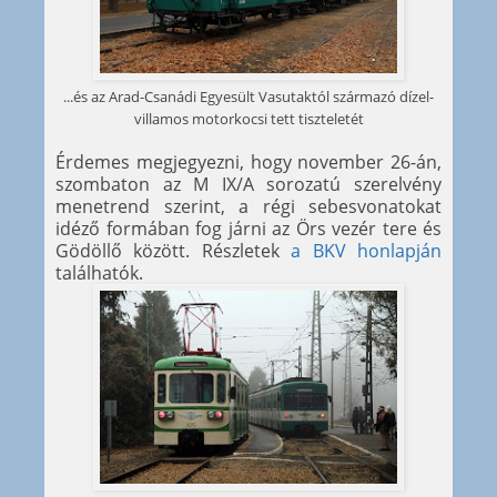
...és az Arad-Csanádi Egyesült Vasutaktól származó dízel-
villamos motorkocsi tett tiszteletét
Érdemes megjegyezni, hogy november 26-án,
szombaton az M IX/A sorozatú szerelvény
menetrend szerint, a régi sebesvonatokat
idéző formában fog járni az Örs vezér tere és
Gödöllő között. Részletek
a BKV honlapján
találhatók.