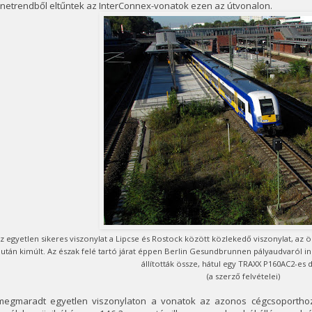
netrendből eltűntek az InterConnex-vonatok ezen az útvonalon.
z egyetlen sikeres viszonylat a Lipcse és Rostock között közlekedő viszonylat, az
után kimúlt. Az észak felé tartó járat éppen Berlin Gesundbrunnen pályaudvaról i
állították össze, hátul egy TRAXX P160AC2-es 
(a szerző felvételei)
megmaradt egyetlen viszonylaton a vonatok az azonos cégcsoporthoz