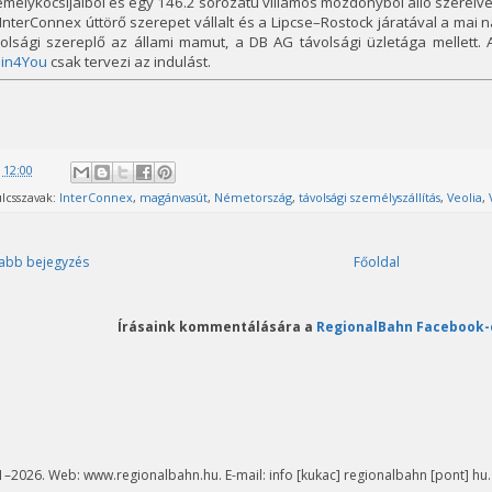
mélykocsijaiból és egy 146.2 sorozatú villamos mozdonyból álló szerel
InterConnex úttörő szerepet vállalt és a Lipcse–Rostock járatával a mai n
olsági szereplő az állami mamut, a DB AG távolsági üzletága mellett. 
ain4You
csak tervezi az indulást.
@
12:00
lcsszavak:
InterConnex
,
magánvasút
,
Németország
,
távolsági személyszállítás
,
Veolia
,
abb bejegyzés
Főoldal
Írásaink kommentálására a
RegionalBahn Facebook-
–2026. Web: www.regionalbahn.hu. E-mail: info [kukac] regionalbahn [pont] hu