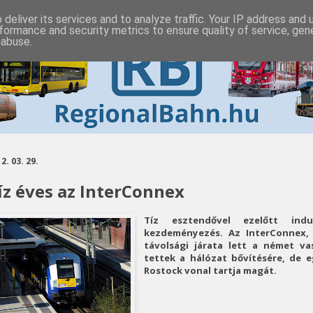
deliver its services and to analyze traffic. Your IP address and
formance and security metrics to ensure quality of service, ge
 abuse.
2. 03. 29.
íz éves az InterConnex
Tíz esztendővel ezelőtt ind
kezdeményezés. Az InterConnex, 
távolsági járata lett a német va
tettek a hálózat bővítésére, de e
Rostock vonal tartja magát.