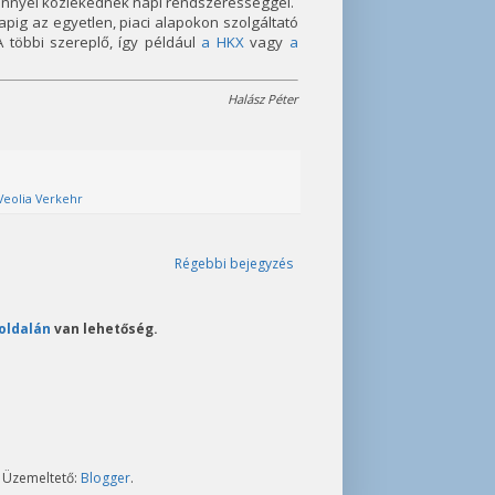
vénnyel közlekednek napi rendszerességgel.
apig az egyetlen, piaci alapokon szolgáltató
A többi szereplő, így például
a HKX
vagy
a
Halász Péter
Veolia Verkehr
Régebbi bejegyzés
oldalán
van lehetőség.
. Üzemeltető:
Blogger
.