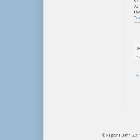
sze
Az 
táv
Tr
ku
Új
© RegionalBahn, 2011