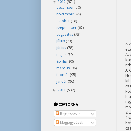
2012
(971)
▼
december
(70)
november
(86)
október
(78)
szeptember
(67)
augusztus
(73)
július
(73)
A v
június
(78)
ez
Az
május
(79)
ka
április
(90)
rit
március
(96)
A C
február
(95)
Ne
ki
január
(86)
cs
2011
(532)
►
koc
leá
Egy
HÍRCSATORNA
mo
Zit
Bejegyzések
ész
Megjegyzések
ho
csa