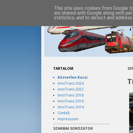
This site uses cookies from Google to 
are shared with Google along with per
statistics, and to detect and address
TARTALOM
201
Közvetlen Kocsi
T
InnoTrans 2024
InnoTrans 2022
InnoTrans 2018
InnoTrans 2016
InnoTrans 2014
Címkék
Impresszum
SZAKMAI SOROZATOK