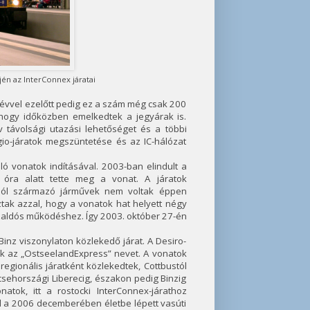
tjén az InterConnex járatai
z évvel ezelőtt pedig ez a szám még csak 200
 hogy időközben emelkedtek a jegyárak is.
 távolsági utazási lehetőséget és a többi
gio-járatok megszüntetése és az IC-hálózat
ó vonatok indításával. 2003-ban elindult a
 óra alatt tette meg a vonat. A járatok
gából származó járművek nem voltak éppen
tak azzal, hogy a vonatok hat helyett négy
lszaldós működéshez. Így 2003. október 27-én
inz viszonylaton közlekedő járat. A Desiro-
k az „OstseelandExpress” nevet. A vonatok
egionális járatként közlekedtek, Cottbustól
csehországi Liberecig, északon pedig Binzig
tok, itt a rostocki InterConnex-járathoz
ül a 2006 decemberében életbe lépett vasúti