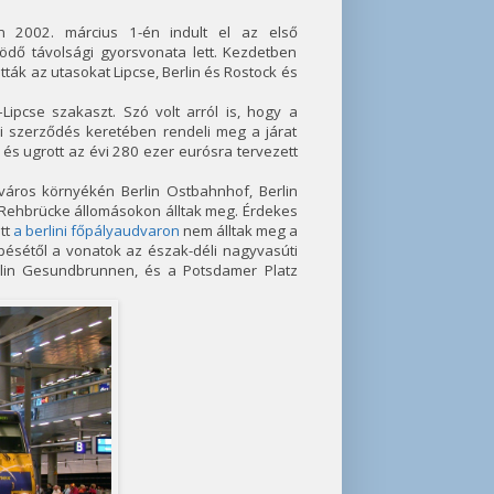
n 2002. március 1-én indult el az első
ködő távolsági gyorsvonata lett. Kezdetben
ták az utasokat Lipcse, Berlin és Rostock és
ipcse szakaszt. Szó volt arról is, hogy a
i szerződés keretében rendeli meg a járat
s ugrott az évi 280 ezer eurósra tervezett
város környékén Berlin Ostbahnhof, Berlin
m Rehbrücke állomásokon álltak meg. Érdekes
tt
a berlini főpályaudvaron
nem álltak meg a
lépésétől a vonatok az észak-déli nagyvasúti
erlin Gesundbrunnen, és a Potsdamer Platz