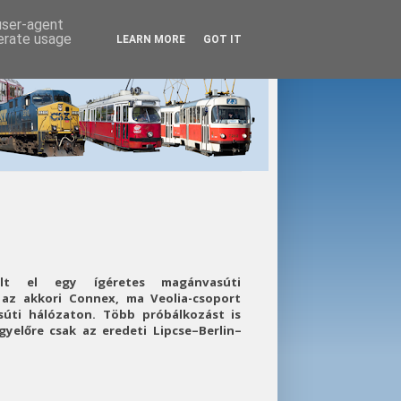
 user-agent
nerate usage
LEARN MORE
GOT IT
ult el egy ígéretes magánvasúti
az akkori Connex, ma Veolia-csoport
súti hálózaton. Több próbálkozást is
gyelőre csak az eredeti Lipcse–Berlin–