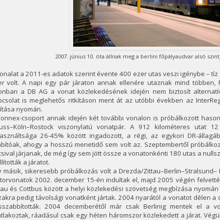
2007. június 10. óta állnak meg a berlini főpályaudvar alsó szin
onalat a 2011-es adatok szerint évente 400 ezer utas veszi igénybe – tí
er volt. A napi egy pár járaton annak ellenére utaznak mind többen,
onban a DB AG a vonat közlekedésének idején nem biztosít alternatív
pcsolat is meglehetős ritkításon ment át az utóbbi években az InterRe
kítása nyomán.
onnex-csoport annak idején két további vonalon is próbálkozott hasonl
uss–Köln–Rostock viszonylatú vonatpár. A 912 kilométeres utat 12
használtsága 26-45% között ingadozott, a régi, az egykori DR-álla
ábítóak, ahogy a hosszú menetidő sem volt az. Szeptembertől próbálkoz
sival járjanak, de még így sem jött össze a vonatonkénti 180 utas a nul
llították a járatot.
 másik, sikeresebb próbálkozás volt a Drezda/Zittau–Berlin–Stralsund– B
torvonatok 2002. december 15-én indultak el, majd 2005 végén felvetté
tau és Cottbus között a helyi közlekedési szövetség megbízása nyomán r
akra pedig távolsági vonatként jártak. 2004 nyarától a vonatot délen a 
sszabbították. 2004 decemberétől már csak Berlinig mentek el a vona
tlakoztak, ráadásul csak egy héten háromszor közlekedett a járat. Vég