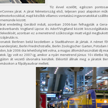
Tíz évvel ezelőtt, egészen pontosa
terConnex járat. A járat Németország első, teljesen piaci alapokon mű
elmotorkocsikkal, majd később villamos vontatású ingavonatokkal szállítot
rnemünde között.
járat eredetileg Gerából indult, azonban 2006-ban felhagyták a Gera–L
eckverbands Vogtland Lipcse és Adorf/Vogtland között közszolgáltatás
zlekedését, azonban ez a menetrend szűkössége miatt végül megbukott é
zájárulás is.
vonatok Berlinen belül kezdetben a Stadtbahnon át jártak. A német fő
xanderplatz, Berlin Friedrichstraße, Berlin Zoologischer Garten, Potsda
on, bár 2006 óta lehetőség lett volna, a magas állomáshasználati díj mia
atok. Így volt ez 2007-ig, amikor a nyári menetrend június 10-i életbe 
agúton át vezető útvonalra kerültek. Ekkortól állnak meg a járatok B
omásokon a főpályaudvar mellett.