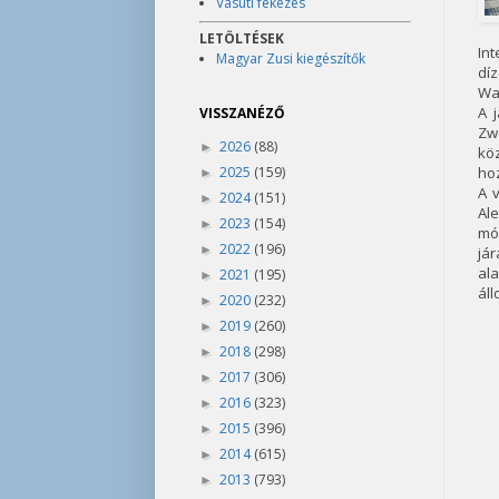
Vasúti fékezés
LETÖLTÉSEK
In
Magyar Zusi kiegészítők
díz
Wa
A 
VISSZANÉZŐ
Zw
2026
(88)
►
kö
2025
(159)
hoz
►
A 
2024
(151)
►
Ale
2023
(154)
►
mód
2022
(196)
►
jár
al
2021
(195)
►
áll
2020
(232)
►
2019
(260)
►
2018
(298)
►
2017
(306)
►
2016
(323)
►
2015
(396)
►
2014
(615)
►
2013
(793)
►