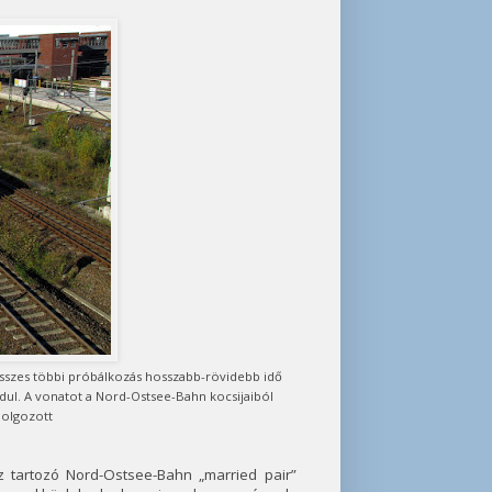
 összes többi próbálkozás hosszabb-rövidebb idő
ndul. A vonatot a Nord-Ostsee-Bahn kocsijaiból
dolgozott
 tartozó Nord-Ostsee-Bahn „married pair”