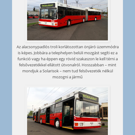
Az alacsonypadlós troli korlátozottan önjáró üzemmódra
is képes. Jobbára a telephelyen belüli mozgást segíti ez a
funkció vagy ha éppen egy rövid szakaszon le kell térni a
felsővezetékkel ellátott útvonalról. Hosszabban – mint
mondjuk a Solarisok – nem tud felsővezeték nélkül
mozogni a jármű