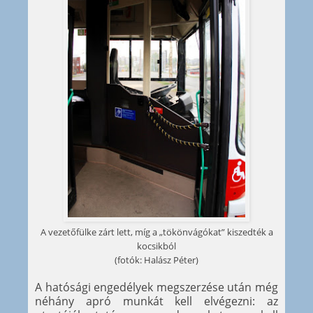
A vezetőfülke zárt lett, míg a „tökönvágókat” kiszedték a
kocsikból
(fotók: Halász Péter)
A hatósági engedélyek megszerzése után még
néhány apró munkát kell elvégezni: az