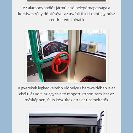
Az alacsonypadlós jármű első belépőmagassága a
kocsiszekrény döntésével az aszfalt felett mintegy húsz
centire redukálható
A gyerekek legkedveltebb ülőhelye Eberswaldéban is az
első ülés volt, az egyes ajtó mögött. Itthon sem lesz ez
másképpen, fel is készültek erre az üzemeltetők