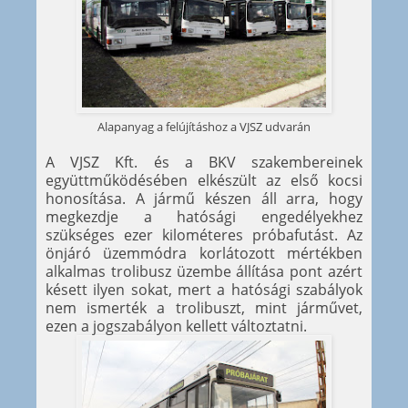
Alapanyag a felújításhoz a VJSZ udvarán
A VJSZ Kft. és a BKV szakembereinek
együttműködésében elkészült az első kocsi
honosítása. A jármű készen áll arra, hogy
megkezdje a hatósági engedélyekhez
szükséges ezer kilométeres próbafutást. Az
önjáró üzemmódra korlátozott mértékben
alkalmas trolibusz üzembe állítása pont azért
késett ilyen sokat, mert a hatósági szabályok
nem ismerték a trolibuszt, mint járművet,
ezen a jogszabályon kellett változtatni.