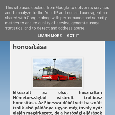
This site uses cookies from Google to deliver its services
and to analyze traffic. Your IP address and user-agent are
shared with Google along with performance and security
metrics to ensure quality of service, generate usage
statistics, and to detect and address abuse.
2012. 04. 20.
LEARN MORE
GOT IT
Elkészült az első MAN troli
honosítása
Elkészült az első, használtan
Németországból vásárolt trolibusz
honosítása. Az Eberswaldéból vett használt
trolik első példánya ugyan még tavaly nyár
elején megérkezett, de a hatósági eljárások