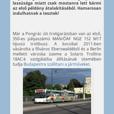
lassúsága miatt csak mostanra lett bármi
az első példány átalakításából. Hamarosan
indulhatnak a tesztek!
Már a Pongrác úti troligarázsban van az első,
350-es pályaszámú MAN/ÖAF NGE 152 M17
típusú trolibusz. A kocsikat 2011-ben
vásárolta a főváros Eberswaldéból és a Berlin
melletti városka üzeme a Solaris Trollino
18AC-k szolgálatba állításának ütemében
tudja
Budapestre szállítani a járműveket
.