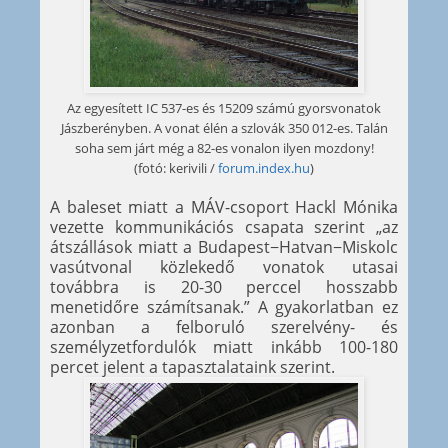
Az egyesített IC 537-es és 15209 számú gyorsvonatok
Jászberényben. A vonat élén a szlovák 350 012-es. Talán
soha sem járt még a 82-es vonalon ilyen mozdony!
(fotó: kerivili /
forum.index.hu
)
A baleset miatt a MÁV-csoport Hackl Mónika
vezette kommunikációs csapata szerint „az
átszállások miatt a Budapest−Hatvan−Miskolc
vasútvonal közlekedő vonatok utasai
továbbra is 20-30 perccel hosszabb
menetidőre számítsanak.” A gyakorlatban ez
azonban a felboruló szerelvény- és
személyzetfordulók miatt inkább 100-180
percet jelent a tapasztalataink szerint.