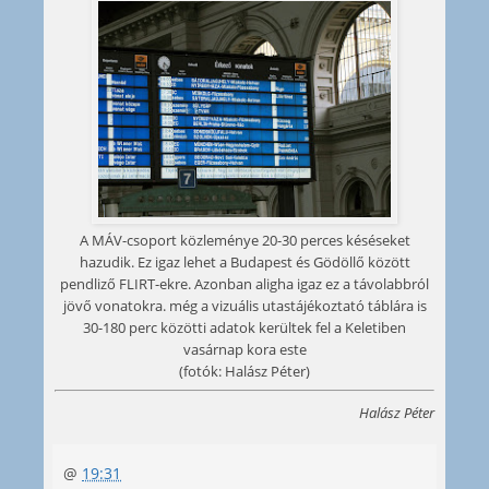
A MÁV-csoport közleménye 20-30 perces késéseket
hazudik. Ez igaz lehet a Budapest és Gödöllő között
pendliző FLIRT-ekre. Azonban aligha igaz ez a távolabbról
jövő vonatokra. még a vizuális utastájékoztató táblára is
30-180 perc közötti adatok kerültek fel a Keletiben
vasárnap kora este
(fotók: Halász Péter)
Halász Péter
@
19:31