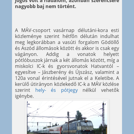
jogos volt a riadalom, azonban szerencsére
nagyobb baj nem történt.
A MÁV-csoport vasárnap délutáni-kora esti
közleménye szerint hétfőn délután indulhat
meg legkorábban a vasúti forgalom Gödöllő
és Aszód állomások között és akkor is csak egy
vágányon. Addig a vonatok helyett
pótlóbuszok járnak a két állomás között, míg a
miskolci IC-k és gyorsvonatok Hatvantól –
egyesítve – Jászberény és Újszász, valamint a
120a vonal érintésével jutnak el a Keletibe. A
kerülő útirányon közlekedő IC-k a MÁV közlése
szerint
hely- és pótjegy
nélkül vehetők
igénybe.