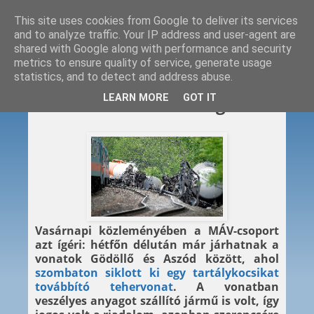
This site uses cookies from Google to deliver its services
and to analyze traffic. Your IP address and user-agent are
shared with Google along with performance and security
metrics to ensure quality of service, generate usage
statistics, and to detect and address abuse.
2012. 05. 13.
LEARN MORE
GOT IT
Gödöllő–Aszód: hétfőig zárva
Vasárnapi közleményében a MÁV-csoport
azt ígéri: hétfőn délután már járhatnak a
vonatok Gödöllő és Aszód között, ahol
szombaton siklott ki egy tartálykocsikat
továbbító tehervonat
. A vonatban
veszélyes anyagot szállító jármű is volt, így