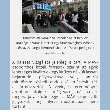
Tanácstalan, várakozó utasok a Keletiben. Az
utastájékoztatás kimerült egy futószövegben, néhány
élőszavas hangosbemondásban. A késések pedig csak
szaporodtak...
A baleset vizsgálata jelenleg is tart. A MÁV-
csoporthoz közeli források szerint az egyik
lehetséges kiváltó ok egy kitűzés nélküli lassan
bejárandó pályaszakasz volt, amiről
mindössze írásbeli rendelkezésen értesítették
a járművezetőt. A végleges eredményre
azonban sokáig kell még várni, már ha azt
megosztja a közönséggel a MÁV-csoport. Itt
jegyezzük meg: ilyen mostanában nem
történt...