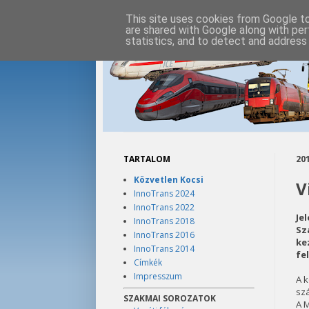
This site uses cookies from Google to 
are shared with Google along with per
statistics, and to detect and address
TARTALOM
201
Közvetlen Kocsi
V
InnoTrans 2024
InnoTrans 2022
Je
InnoTrans 2018
Sz
InnoTrans 2016
ke
InnoTrans 2014
fe
Címkék
Impresszum
A k
sz
SZAKMAI SOROZATOK
A M