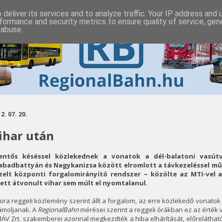
deliver its services and to analyze traffic. Your IP address and
formance and security metrics to ensure quality of service, ge
 abuse.
2. 07. 20.
ihar után
lentős késéssel közlekednek a vonatok a dél-balatoni vasút
abadbattyán és Nagykanizsa között elromlott a távkezeléssel mű
zelt központi forgalomirányító rendszer – közölte az MTI-vel
lett átvonult vihar sem múlt el nyomtalanul.
ora reggeli közlemény szerint állt a forgalom, az erre közlekedő vonatok 
ámoljanak. A
RegionalBahn
mérései szerint a reggeli órákban ez az érték
ÁV Zrt. szakemberei azonnal megkezdték a hiba elhárítását, előreláthat