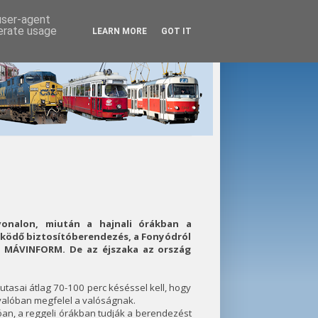
 user-agent
nerate usage
LEARN MORE
GOT IT
vonalon, miután a hajnali órákban a
ködő biztosítóberendezés, a Fonyódról
 a MÁVINFORM. De az éjszaka az ország
utasai átlag 70-100 perc késéssel kell, hogy
 valóban megfelel a valóságnak.
óan, a reggeli órákban tudják a berendezést