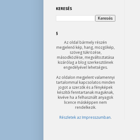
KERESÉS
§
Az oldal bármely részén
megjelenő kép, hang, mozgókép,
szöveg tükrözése,
másodközlése, megváltoztatása
kizárólag a blog szerkesztőinek
engedélyével lehetséges.
Az oldalon megjelent valamennyi
tartalommal kapcsolatos minden
jogot a szerzők és a fényképek
készítői fenntartanak maguknak,
kivéve ha a felhasznált anyagok
licence másképpen nem
rendelkezik.
Részletek az Impresszumban
.