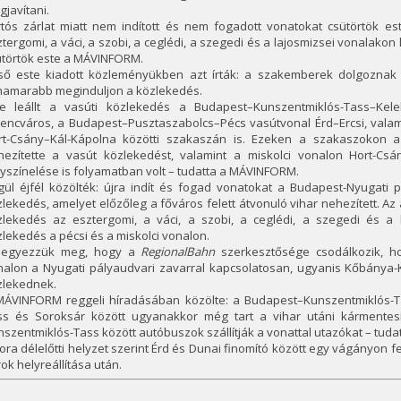
javítani.
rtós zárlat miatt nem indított és nem fogadott vonatokat csütörtök es
tergomi, a váci, a szobi, a ceglédi, a szegedi és a lajosmizsei vonalakon
ütörtök este a MÁVINFORM.
ső este kiadott közleményükben azt írták: a szakemberek dolgoznak a
hamarabb meginduljon a közlekedés.
te leállt a vasúti közlekedés a Budapest–Kunszentmiklós-Tass–Ke
rencváros, a Budapest–Pusztaszabolcs–Pécs vasútvonal Érd–Ercsi, vala
rt-Csány–Kál-Kápolna közötti szakaszán is. Ezeken a szakaszokon a
hezítette a vasút közlekedést, valamint a miskolci vonalon Hort-Cs
yszínelése is folyamatban volt – tudatta a MÁVINFORM.
gül éjfél közölték: újra indít és fogad vonatokat a Budapest-Nyugati 
lekedés, amelyet előzőleg a főváros felett átvonuló vihar nehezített. Az
zlekedés az esztergomi, a váci, a szobi, a ceglédi, a szegedi és a 
lekedés a pécsi és a miskolci vonalon.
t jegyezzük meg, hogy a
RegionalBahn
szerkesztősége csodálkozik, ho
nalon a Nyugati pályaudvari zavarral kapcsolatosan, ugyanis Kőbánya-
zlekednek.
MÁVINFORM reggeli híradásában közölte: a Budapest–Kunszentmiklós-T
ss és Soroksár között ugyanakkor még tart a vihar utáni kármentesí
szentmiklós-Tass között autóbuszok szállítják a vonattal utazókat – tuda
ora délelőtti helyzet szerint Érd és Dunai finomító között egy vágányon f
ok helyreállítása után.