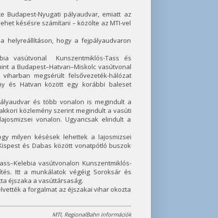
te Budapest-Nyugati pályaudvar, emiatt az
 lehet késésre számítani – közölte az MTI-vel
 helyreállításon, hogy a fejpályaudvaron
lebia vasútvonal Kunszentmiklós-Tass és
mint a Budapest–Hatvan–Miskolc vasútvonal
 viharban megsérült felsővezeték-hálózat
ány és Hatvan között egy korábbi baleset
pályaudvar és több vonalon is megindult a
 akkori közlemény szerint megindult a vasúti
lajosmizsei vonalon. Ugyancsak elindult a
gy milyen késések lehettek a lajosmizsei
Kispest és Dabas között vonatpótló buszok
ass–Kelebia vasútvonalon Kunszentmiklós-
tés. Itt a munkálatok végéig Soroksár és
tta éjszaka a vasúttársaság.
elvették a forgalmat az éjszakai vihar okozta
MTI, RegionalBahn információk