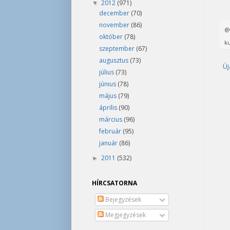
2012
(971)
▼
december
(70)
november
(86)
október
(78)
ku
szeptember
(67)
augusztus
(73)
Új
július
(73)
június
(78)
május
(79)
április
(90)
március
(96)
február
(95)
január
(86)
2011
(532)
►
HÍRCSATORNA
Bejegyzések
Megjegyzések