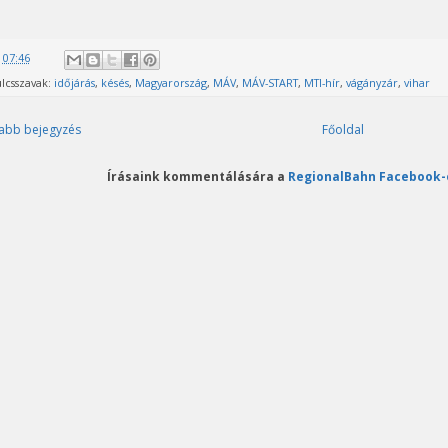
@
07:46
lcsszavak:
időjárás
,
késés
,
Magyarország
,
MÁV
,
MÁV-START
,
MTI-hír
,
vágányzár
,
vihar
abb bejegyzés
Főoldal
Írásaink kommentálására a
RegionalBahn Facebook-