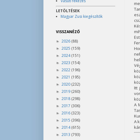
Vasúti fékezés
meg
Ta
LETÖLTÉSEK
esz
Magyar Zusi kiegészítők
cs
Ké
mi
VISSZANÉZŐ
Es
2026
(88)
►
Fe
2025
(159)
Ho
►
ne
2024
(151)
►
hel
2023
(154)
►
Vé
2022
(196)
►
köz
kö
2021
(195)
►
köz
2020
(232)
►
It
2019
(260)
►
vo
2018
(298)
kö
►
A 
2017
(306)
►
Ta
2016
(323)
►
Kun
2015
(396)
►
A k
kár
2014
(615)
►
2013
(793)
►