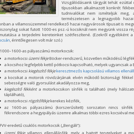
Vizsgálódásaink tárgyát tehát ezútta
típusokban alkalmazott konkrét fékber
tudnivalókat nem ismételjük meg, 
természetesen a legnagyobb hazai h
onban a villamosüzemmel rendelkező hazai nagyvárosok típusait is mege
viszonylag sokat futott 1000-es psz.-ú kocsiknál nem megyünk vissza r
mutatása a terjedelmi kereteinket szétfeszítené. (Ezekről egyébként 
pcsán
, érintőlegesen volt már szó.)
 1000–1600-as pályaszámú motorkocsik:
a motorkocsi
üzemi fékje
Böcker-rendszerű, közvetlen működésű légfék
a kocsihoz legfeljebb kettő pótkocsi kapcsolható, melyek ugyancsak a 
a motorkocsi
kiegészítő fékje
keresztmezős kapcsolású villamos ellenál
a kocsikat a motorok rövidzárjának elvén működő biztonsági fékkel l
sebességre való gyorsulást akadályozza meg,
kiegészítő fékként
a motorkocsikon sínfék is található (mely hálózatr
táplálható),
a motorkocsi
rögzítőfékje
kerekes kézifék,
az 1600-as pályaszámú (korszerűsített) sorozaton nincs sínfé
fékrendszere a hegyipályás üzemre alkalmas többi ezres kocsiéval m
FVV-eredetű csuklós motorkocsik („Bengáli”):
üzemi fékje
villamos ellenállásfék, mely a hajtott tengelyeket a m