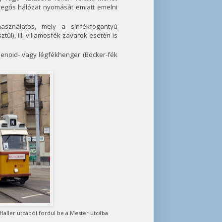
evegős hálózat nyomását emiatt emelni
sználatos, mely a sínfékfogantyú
l), ill. villamosfék-zavarok esetén is
enoid- vagy légfékhenger (Böcker-fék
 Haller utcából fordul be a Mester utcába