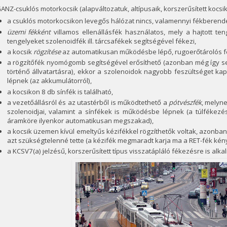
ANZ-csuklós motorkocsik (alapváltozatuk, altípusaik, korszerűsített kocsik
a csuklós motorkocsikon levegős hálózat nincs, valamennyi fékberend
üzemi fékként
villamos ellenállásfék használatos, mely a hajtott t
tengelyeket szolenoidfék ill. tárcsafékek segítségével fékezi,
a kocsik
rögzítése
az automatikusan működésbe lépő, rugoerőtárolós fék
a rögzítőfék nyomógomb segítségével erősíthető (azonban még így se
történő állvatartásra), ekkor a szolenoidok nagyobb feszültséget k
lépnek (az akkumulátorról),
a kocsikon 8 db sínfék is található,
a vezetőállásról és az utastérből is működtethető a
pótvészfék
, melyn
szolenoidjai, valamint a sínfékek is működésbe lépnek (a túlfékezé
áramköre ilyenkor automatikusan megszakad),
a kocsik üzemen kívül emeltyűs kézifékkel rögzíthetők voltak, azonban 
azt szükségtelenné tette (a kézifék megmaradt karja ma a RET-fék kén
a KCSV7(a) jelzésű, korszerűsített típus visszatápláló fékezésre is alka