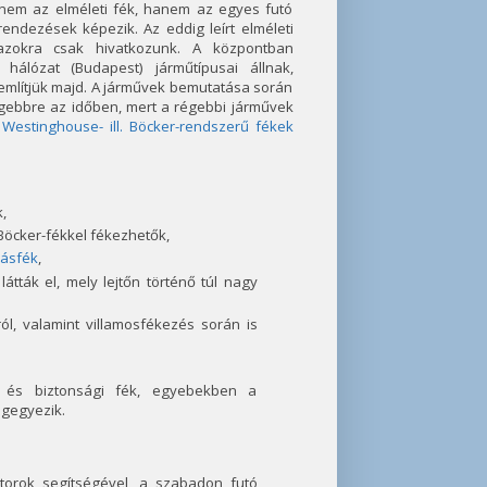
l nem az elméleti fék, hanem az egyes futó
endezések képezik. Az eddig leírt elméleti
azokra csak hivatkozunk. A központban
álózat (Budapest) járműtípusai állnak,
mlítjük majd. A járművek bemutatása során
égebbre az időben, mert a régebbi járművek
a
Westinghouse- ill. Böcker-rendszerű fékek
,
Böcker-fékkel fékezhetők,
lásfék
,
átták el, mely lejtőn történő túl nagy
ól, valamint villamosfékezés során is
k és biztonsági fék, egyebekben a
egegyezik.
otorok segítségével, a szabadon futó