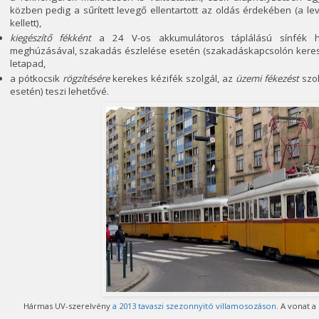
közben pedig a sűrített levegő ellentartott az oldás érdekében (a l
kellett),
kiegészítő fékként
a 24 V-os akkumulátoros táplálású sínfék ha
meghúzásával, szakadás észlelése esetén (szakadáskapcsolón keresztü
letapad,
a pótkocsik
rögzítésére
kerekes kézifék szolgál, az
üzemi fékezést
szol
esetén) teszi lehetővé.
Hármas UV-szerelvény
a 2013 tavaszi szezonnyitó villamosozáson
. A vonat a