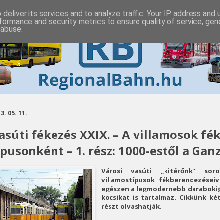
deliver its services and to analyze traffic. Your IP address and
formance and security metrics to ensure quality of service, ge
 abuse.
3. 05. 11.
asúti fékezés XXIX. – A villamosok fé
ípusonként – 1. rész: 1000-estől a Gan
Városi vasúti „kitérőnk” so
villamostípusok fékberendezéseiv
egészen a legmodernebb darabokig,
kocsikat is tartalmaz. Cikkünk ké
részt olvashatják.