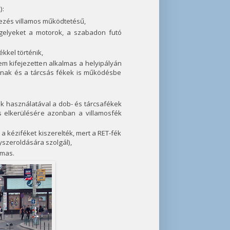
):
ezés villamos működtetésű,
engelyeket a motorok, a szabadon futó
kel történik,
m kifejezetten alkalmas a helyipályán
apnak és a tárcsás fékek is működésbe
ek használatával a dob- és tárcsafékek
s elkerülésére azonban a villamosfék
a kéziféket kiszerelték, mert a RET-fék
yszeroldására szolgál),
lmas.