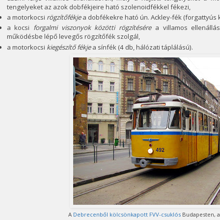
tengelyeket az azok dobfékjeire ható szolenoidfékkel fékezi,
a motorkocsi
rögzítőfékje
a dobfékekre ható ún. Ackley-fék (forgattyús k
a kocsi
forgalmi viszonyok közötti rögzítésére
a villamos ellenállá
működésbe lépő levegős rögzítőfék szolgál,
a motorkocsi
kiegészítő fékje
a sínfék (4 db, hálózati táplálású).
A
Debrecenből kölcsönkapott FVV-csuklós
Budapesten, a