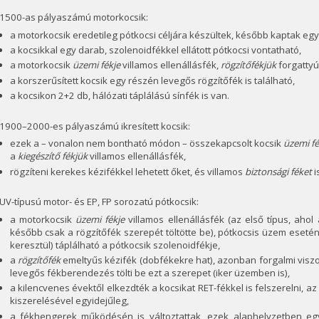
 1500-as pályaszámú motorkocsik:
a motorkocsik eredetileg pótkocsi céljára készültek, később kaptak egy il
a kocsikkal egy darab, szolenoidfékkel ellátott pótkocsi vontatható,
a motorkocsik
üzemi fékje
villamos ellenállásfék,
rögzítőfékjük
forgattyú
a korszerűsített kocsik egy részén levegős rögzítőfék is található,
a kocsikon 2+2 db, hálózati táplálású sínfék is van.
1900–2000-es pályaszámú ikresített kocsik:
ezek a – vonalon nem bontható módon – összekapcsolt kocsik
üzemi f
a
kiegészítő fékjük
villamos ellenállásfék,
rögzíteni kerekes kézifékkel lehetett őket, és villamos
biztonsági féket
i
UV-típusú motor- és EP, FP sorozatú pótkocsik:
a motorkocsik
üzemi fékje
villamos ellenállásfék (az első típus, ahol
később csak a rögzítőfék szerepét töltötte be), pótkocsis üzem eseté
keresztül) táplálható a pótkocsik szolenoidfékje,
a
rögzítőfék
emeltyűs kézifék (dobfékekre hat), azonban forgalmi visz
levegős fékberendezés tölti be ezt a szerepet (iker üzemben is),
a kilencvenes évektől elkezdték a kocsikat RET-fékkel is felszerelni, a
kiszerelésével egyidejűleg,
a fékhengerek működésén is változtattak, ezek alaphelyzetben eg