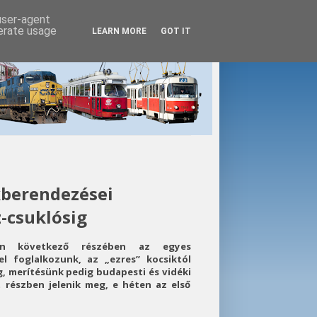
 user-agent
nerate usage
LEARN MORE
GOT IT
kberendezései
z-csuklósig
ron következő részében az egyes
el foglalkozunk, az „ezres” kocsiktól
 merítésünk pedig budapesti és vidéki
t részben jelenik meg, e héten az első