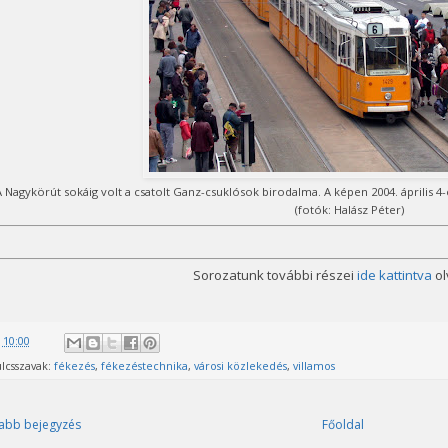
A Nagykörút sokáig volt a csatolt Ganz-csuklósok birodalma. A képen 2004. április 4
(fotók: Halász Péter)
Sorozatunk további részei
ide kattintva
ol
@
10:00
lcsszavak:
fékezés
,
fékezéstechnika
,
városi közlekedés
,
villamos
abb bejegyzés
Főoldal