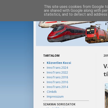
This site uses cookies from Google to 
are shared with Google along with per
statistics, and to detect and address
TARTALOM
201
Közvetlen Kocsi
V
InnoTrans 2024
t
InnoTrans 2022
InnoTrans 2018
InnoTrans 2016
InnoTrans 2014
Címkék
Impresszum
SZAKMAI SOROZATOK