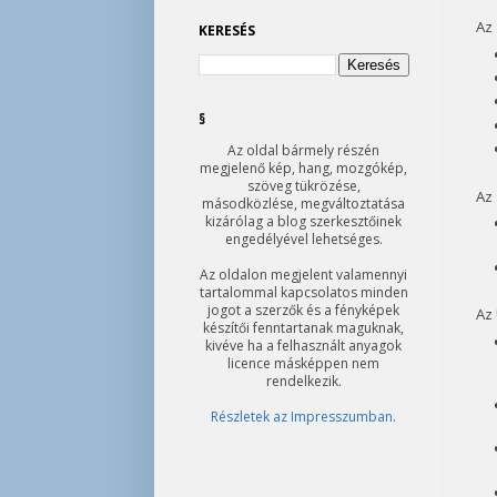
Az
KERESÉS
§
Az oldal bármely részén
megjelenő kép, hang, mozgókép,
szöveg tükrözése,
Az 
másodközlése, megváltoztatása
kizárólag a blog szerkesztőinek
engedélyével lehetséges.
Az oldalon megjelent valamennyi
tartalommal kapcsolatos minden
jogot a szerzők és a fényképek
Az 
készítői fenntartanak maguknak,
kivéve ha a felhasznált anyagok
licence másképpen nem
rendelkezik.
Részletek az Impresszumban
.