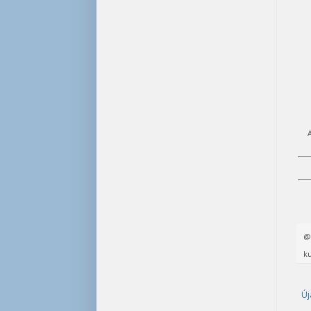
ku
Új