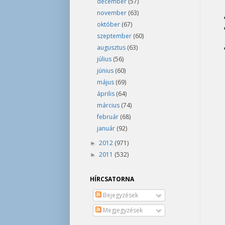
december
(57)
november
(63)
október
(67)
szeptember
(60)
augusztus
(63)
július
(56)
június
(60)
május
(69)
április
(64)
március
(74)
február
(68)
január
(92)
2012
(971)
►
2011
(532)
►
HÍRCSATORNA
Bejegyzések
Megjegyzések