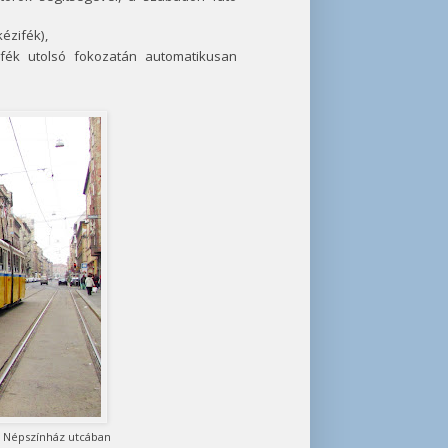
ézifék),
sfék utolsó fokozatán automatikusan
 Népszínház utcában