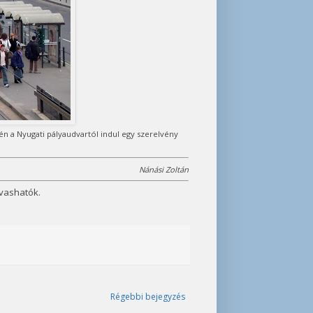
-én a Nyugati pályaudvartól indul egy szerelvény
Nánási Zoltán
vashatók.
Régebbi bejegyzés