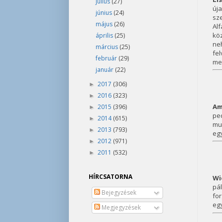
július
(27)
új
június
(24)
sze
május
(26)
Al
kö
április
(25)
ne
március
(25)
fel
február
(29)
meg
január
(22)
2017
(306)
►
2016
(323)
►
Am
2015
(396)
►
pe
2014
(615)
►
mut
2013
(793)
►
eg
2012
(971)
►
2011
(532)
►
HÍRCSATORNA
Wi
pá
Bejegyzések
fo
egy
Megjegyzések