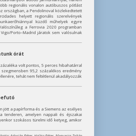
 több regionális vonalon autóbuszos pótlást
az országban, a Pendolinoval közlekedtetett
rcidades helyett regionális szerelvények
 munkaerőhiánnyal küzdő műhelyek egyre
Valószínűleg a Ferrovia 2020 programban
t Vigo/Porto–Madrid járatok sem valósulnak
atunk órát
zázaléka volt pontos, 5 perces hibahatárral
lis szegmensben 95,2 százalékos eredmény
llenére, tehát nem feltétlenül akadályozzák
befutó
 jött a papírforma és a Siemens az esélyes
 tenderen, amelyen nappali és éjszakai
enkor szokásos türelmi idő ketyeg, amikor
ította: Adorján Péter, Halász Péter, Magyarics Zoltán