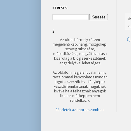
KERESÉS
ku
§
Új
Az oldal bármely részén
megjelenő kép, hang, mozgókép,
szöveg tükrözése,
másodközlése, megváltoztatása
kizárólag a blog szerkesztőinek
engedélyével lehetséges.
Az oldalon megjelent valamennyi
tartalommal kapcsolatos minden
jogot a szerzők és a fényképek
készítői fenntartanak maguknak,
kivéve ha a felhasznált anyagok
licence másképpen nem
rendelkezik.
Részletek az Impresszumban
.