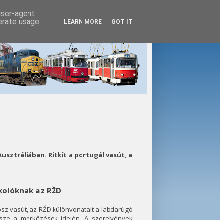
 user-agent
nerate usage
LEARN MORE
GOT IT
usztráliában. Ritkít a portugál vasút, a
kolóknak az RŽD
osz vasút, az RŽD különvonatait a labdarúgó
ssze a mérkőzések idején. A szerelvények