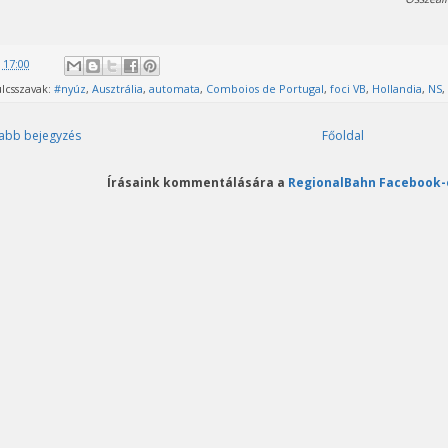
@
17:00
lcsszavak:
#nyúz
,
Ausztrália
,
automata
,
Comboios de Portugal
,
foci VB
,
Hollandia
,
NS
,
abb bejegyzés
Főoldal
Írásaink kommentálására a
RegionalBahn Facebook-