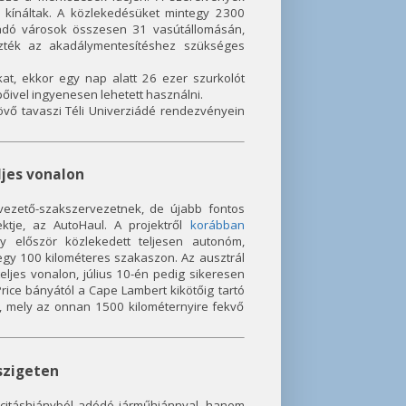
s kínáltak. A közlekedésüket mintegy 2300
 adó városok összesen 31 vasútállomásán,
zték az akadálymentesítéshez szükséges
at, ekkor egy nap alatt 26 ezer szurkolót
őivel ingyenesen lehetett használni.
övő tavaszi Téli Univerziádé rendezvényein
jes vonalon
vezető-szakszervezetnek, de újabb fontos
ktje, az AutoHaul. A projektről
korábban
y először közlekedett teljesen autonóm,
gy 100 kilométeres szakaszon. Az ausztrál
ljes vonalon, július 10-én pedig sikeresen
rice bányától a Cape Lambert kikötőig tartó
ék, mely az onnan 1500 kilométernyire fekvő
szigeten
citáshiányból adódó járműhiánnyal, hanem