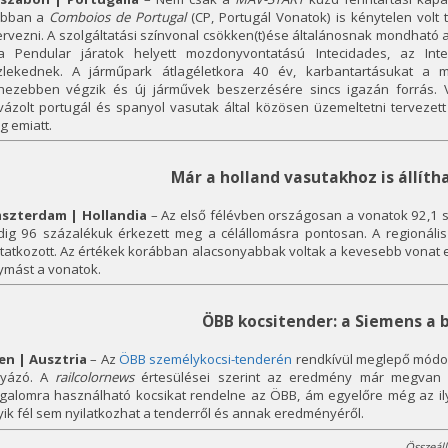
abban a
Comboios de Portugal
(CP, Portugál Vonatok) is kénytelen volt
rvezni. A szolgáltatási színvonal csökken(t)ése általánosnak mondható 
fa Pendular járatok helyett mozdonyvontatású Intecidades, az Inte
zlekednek. A járműpark átlagéletkora 40 év, karbantartásukat a
hezebben végzik és új járművek beszerzésére sincs igazán forrás. 
vázolt portugál és spanyol vasutak által közösen üzemeltetni tervezet
 emiatt.
Már a holland vasutakhoz is állíth
szterdam | Hollandia
– Az első félévben országosan a vonatok 92,1 s
dig 96 százalékuk érkezett meg a célállomásra pontosan. A regioná
atkozott. Az értékek korábban alacsonyabbak voltak a kevesebb vonat e
ymást a vonatok.
ÖBB kocsitender: a Siemens a 
en | Ausztria
– Az
ÖBB személykocsi-tenderén
rendkívül meglepő módon
lyázó. A
railcolornews
értesülései szerint az eredmény már megvan a
rgalomra használható kocsikat rendelne az ÖBB, ám egyelőre még az ily
ik fél sem nyilatkozhat a tenderről és annak eredményéről.
Összeáll