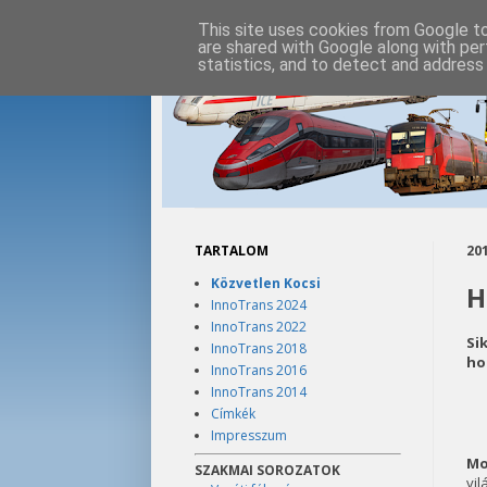
This site uses cookies from Google to 
are shared with Google along with per
statistics, and to detect and address
TARTALOM
201
Közvetlen Kocsi
H
InnoTrans 2024
InnoTrans 2022
Si
InnoTrans 2018
ho
InnoTrans 2016
InnoTrans 2014
Címkék
Impresszum
Mo
SZAKMAI SOROZATOK
vi