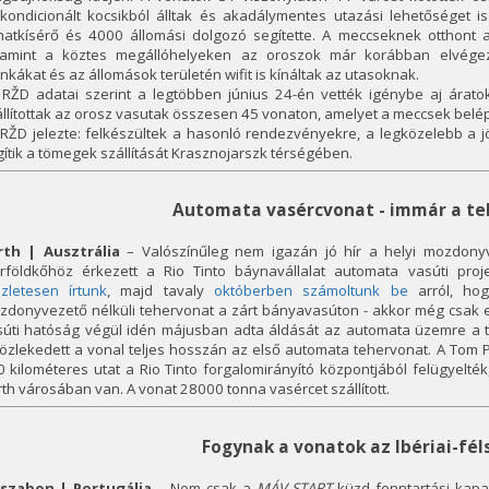
gkondicionált kocsikból álltak és akadálymentes utazási lehetőséget i
natkísérő és 4000 állomási dolgozó segítette. A meccseknek otthont
lamint a köztes megállóhelyeken az oroszok már korábban elvége
kákat és az állomások területén wifit is kínáltak az utasoknak.
 RŽD adatai szerint a legtöbben június 24-én vették igénybe aj áratok
llítottak az orosz vasutak összesen 45 vonaton, amelyet a meccsek belép
RŽD jelezte: felkészültek a hasonló rendezvényekre, a legközelebb a j
ítik a tömegek szállítását Krasznojarszk térségében.
Automata vasércvonat - immár a tel
rth | Ausztrália
– Valószínűleg nem igazán jó hír a helyi mozdony
rföldkőhöz érkezett a Rio Tinto báynavállalat automata vasúti proje
szletesen írtunk
, majd tavaly
októberben számoltunk be
arról, hog
zdonyvezető nélküli tehervonat a zárt bányavasúton - akkor még csak e
súti hatóság végül idén májusban adta áldását az automata üzemre a te
özlekedett a vonal teljes hosszán az első automata tehervonat. A Tom P
 kilométeres utat a Rio Tinto forgalomirányító központjából felügyelt
th városában van. A vonat 28000 tonna vasércet szállított.
Fogynak a vonatok az Ibériai-fél
sszabon | Portugália
– Nem csak a
MÁV-START
küzd fenntartási kapa