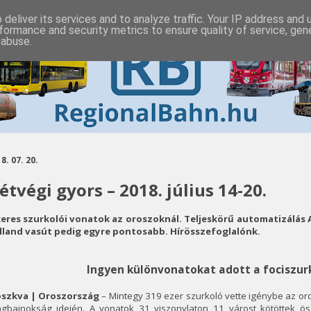
deliver its services and to analyze traffic. Your IP address and
formance and security metrics to ensure quality of service, ge
 abuse.
8. 07. 20.
étvégi gyors – 2018. július 14-20.
keres szurkolói vonatok az oroszoknál. Teljeskörű automatizálás A
lland vasút pedig egyre pontosabb. Hírösszefoglalónk.
Ingyen különvonatokat adott a fociszur
szkva | Oroszország
– Mintegy 319 ezer szurkoló vette igénybe az or
lágbajnokság idején. A vonatok 31 viszonylaton 11 várost kötöttek ö