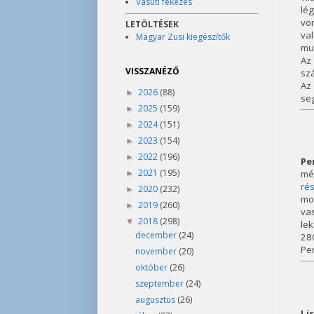
Vasúti fékezés
lé
vo
LETÖLTÉSEK
va
Magyar Zusi kiegészítők
mun
Az
VISSZANÉZŐ
szá
Az 
2026
(88)
►
seg
2025
(159)
►
2024
(151)
►
2023
(154)
►
2022
(196)
►
Pe
2021
(195)
mé
►
ré
2020
(232)
►
mo
2019
(260)
►
va
2018
(298)
▼
lek
december
(24)
280
Per
november
(20)
október
(26)
szeptember
(24)
augusztus
(26)
Li