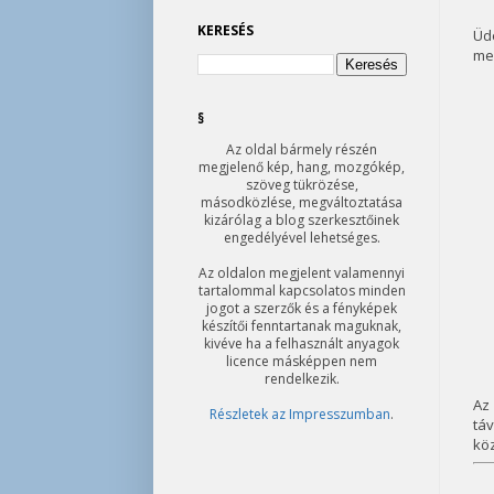
KERESÉS
Üd
meg
§
Az oldal bármely részén
megjelenő kép, hang, mozgókép,
szöveg tükrözése,
másodközlése, megváltoztatása
kizárólag a blog szerkesztőinek
engedélyével lehetséges.
Az oldalon megjelent valamennyi
tartalommal kapcsolatos minden
jogot a szerzők és a fényképek
készítői fenntartanak maguknak,
kivéve ha a felhasznált anyagok
licence másképpen nem
rendelkezik.
Az
Részletek az Impresszumban
.
táv
köz