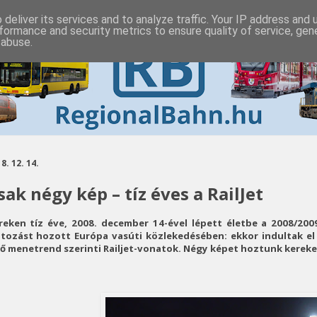
deliver its services and to analyze traffic. Your IP address and
formance and security metrics to ensure quality of service, ge
 abuse.
8. 12. 14.
sak négy kép – tíz éves a RailJet
reken tíz éve, 2008. december 14-ével lépett életbe a 2008/200
ltozást hozott Európa vasúti közlekedésében: ekkor indultak e
ső menetrend szerinti Railjet-vonatok. Négy képet hoztunk kereken