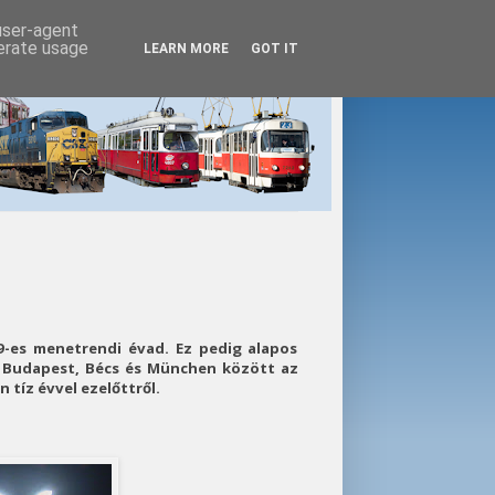
 user-agent
nerate usage
LEARN MORE
GOT IT
9-es menetrendi évad. Ez pedig alapos
l Budapest, Bécs és München között az
 tíz évvel ezelőttről.