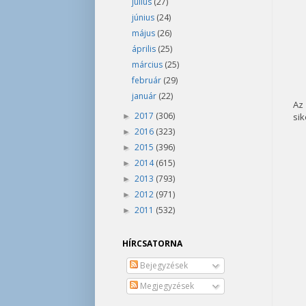
július
(27)
június
(24)
május
(26)
április
(25)
március
(25)
február
(29)
január
(22)
Az
2017
(306)
sik
►
2016
(323)
►
2015
(396)
►
2014
(615)
►
2013
(793)
►
2012
(971)
►
2011
(532)
►
HÍRCSATORNA
Bejegyzések
Megjegyzések