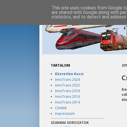
This site uses cookies from Google to 
are shared with Google along with per
statistics, and to detect and address
TARTALOM
201
Közvetlen Kocsi
C
InnoTrans 2024
InnoTrans 2022
Ke
InnoTrans 2018
vá
InnoTrans 2016
el
InnoTrans 2014
Címkék
Impresszum
SZAKMAI SOROZATOK