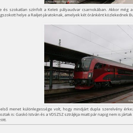
e és szokatlan színfolt a Keleti pályaudvar csarnokában. Akkor még a
szokott helye a Railjet-járatoknak, amelyek két óránként közlekednek B
 első menet különlegessége volt, hogy mindjárt dupla szerelvény érk
oztak is: Gaskó István és a VDSZSZ sztrájkja miatt pár napig nem is jár
ött.