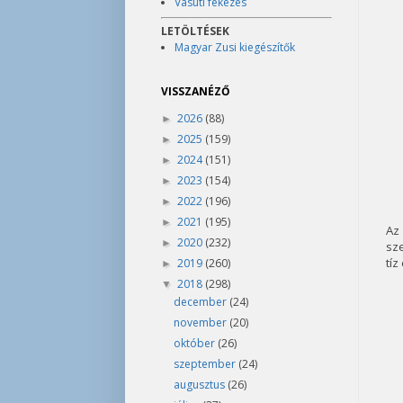
Vasúti fékezés
LETÖLTÉSEK
Magyar Zusi kiegészítők
VISSZANÉZŐ
2026
(88)
►
2025
(159)
►
2024
(151)
►
2023
(154)
►
2022
(196)
►
2021
(195)
►
Az
2020
(232)
►
sze
tíz
2019
(260)
►
2018
(298)
▼
december
(24)
november
(20)
október
(26)
szeptember
(24)
augusztus
(26)