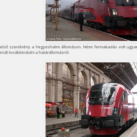
 első szerelvény a hegyeshalmi állomáson. Némi fennakadás volt ugyan
erült továbbindulni a határállomásról.