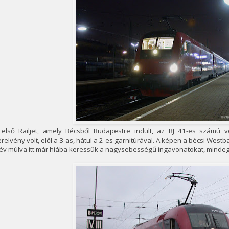
 első Railjet, amely Bécsből Budapestre indult, az RJ 41-es számú v
relvény volt, elől a 3-as, hátul a 2-es garnitúrával. A képen a bécsi Westb
 év múlva itt már hiába keressük a nagysebességű ingavonatokat, mindeg