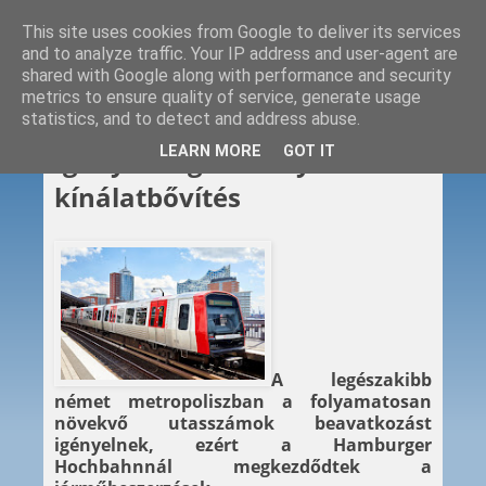
This site uses cookies from Google to deliver its services
and to analyze traffic. Your IP address and user-agent are
shared with Google along with performance and security
metrics to ensure quality of service, generate usage
statistics, and to detect and address abuse.
2019. 07. 08.
LEARN MORE
GOT IT
Igénykielégítés helyett
kínálatbővítés
A legészakibb
német metropoliszban a folyamatosan
növekvő utasszámok beavatkozást
igényelnek, ezért a Hamburger
Hochbahnnál megkezdődtek a