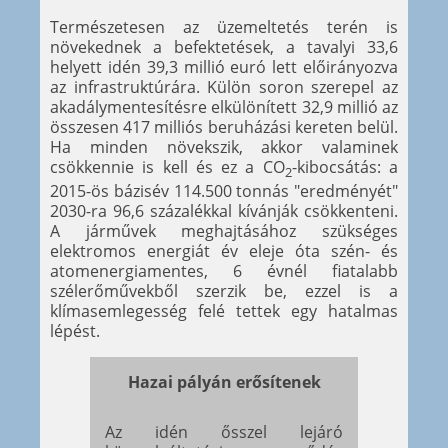
Természetesen az üzemeltetés terén is
növekednek a befektetések, a tavalyi 33,6
helyett idén 39,3 millió euró lett előirányozva
az infrastruktúrára. Külön soron szerepel az
akadálymentesítésre elkülönített 32,9 millió az
összesen 417 milliós beruházási kereten belül.
Ha minden növekszik, akkor valaminek
csökkennie is kell és ez a CO
-kibocsátás: a
2
2015-ös bázisév 114.500 tonnás "eredményét"
2030-ra 96,6 százalékkal kívánják csökkenteni.
A járművek meghajtásához szükséges
elektromos energiát év eleje óta szén- és
atomenergiamentes, 6 évnél fiatalabb
szélerőművekből szerzik be, ezzel is a
klímasemlegesség felé tettek egy hatalmas
lépést.
Hazai pályán erősítenek
Az idén ősszel lejáró