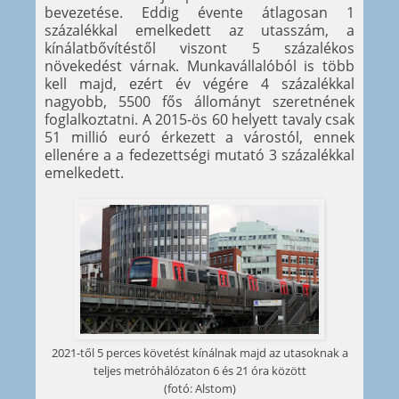
bevezetése. Eddig évente átlagosan 1
százalékkal emelkedett az utasszám, a
kínálatbővítéstől viszont 5 százalékos
növekedést várnak. Munkavállalóból is több
kell majd, ezért év végére 4 százalékkal
nagyobb, 5500 fős állományt szeretnének
foglalkoztatni. A 2015-ös 60 helyett tavaly csak
51 millió euró érkezett a várostól, ennek
ellenére a a fedezettségi mutató 3 százalékkal
emelkedett.
2021-től 5 perces követést kínálnak majd az utasoknak a
teljes metróhálózaton 6 és 21 óra között
(fotó: Alstom)