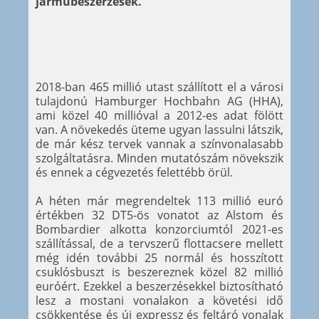
járműbeszerzések.
2018-ban 465 millió utast szállított el a városi
tulajdonú Hamburger Hochbahn AG (HHA),
ami közel 40 millióval a 2012-es adat fölött
van. A növekedés üteme ugyan lassulni látszik,
de már kész tervek vannak a színvonalasabb
szolgáltatásra. Minden mutatószám növekszik
és ennek a cégvezetés felettébb örül.
A héten már megrendeltek 113 millió euró
értékben 32 DT5-ös vonatot az Alstom és
Bombardier alkotta konzorciumtól 2021-es
szállítással, de a tervszerű flottacsere mellett
még idén további 25 normál és hosszított
csuklósbuszt is beszereznek közel 82 millió
euróért. Ezekkel a beszerzésekkel biztosítható
lesz a mostani vonalakon a követési idő
csökkentése és új expressz és feltáró vonalak