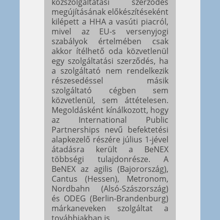
közszolgáltatási szerződés
megújításának előkészítéseként
kilépett a HHA a vasúti piacról,
mivel az EU-s versenyjogi
szabályok értelmében csak
akkor ítélhető oda közvetlenül
egy szolgáltatási szerződés, ha
a szolgáltató nem rendelkezik
részesedéssel másik
szolgáltató cégben sem
közvetlenül, sem áttételesen.
Megoldásként kínálkozott, hogy
az International Public
Partnerships nevű befektetési
alapkezelő részére július 1-jével
átadásra került a BeNEX
többségi tulajdonrésze. A
BeNEX az agilis (Bajorország),
Cantus (Hessen), Metronom,
Nordbahn (Alsó-Szászország)
és ODEG (Berlin-Brandenburg)
márkaneveken szolgáltat a
továbbiakban is.