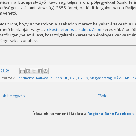
etében a Budapest–Győr távolság teljes áron, pótjegyekkel (csak felár
etőséget az állami társaság) 3655 forint, belföldi forgalomban a Rail
m vehető.
tos tudni, hogy a vonatokon a szabadon maradt helyeket értékesíti a R
érhető honlapján vagy az
okostelefonos
alkalmazáson
keresztül. A belf
hetők igénybe az állami, közszolgáltatás keretében érvényes kedvezmén
vényesek a vonatokra.
@
09:50
lcsszavak:
Continental Railway Solution Kft.
,
CRS
,
GYSEV
,
Magyarország
,
MÁV-START
,
pi
abb bejegyzés
Főoldal
Írásaink kommentálására a
RegionalBahn Facebook-