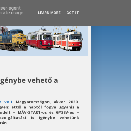
 user-agent
nerate usage
LEARN MORE
GOT IT
 igénybe vehető a
p volt
Magyarországon, akkor 2020.
gyen: ettől a naptól fogva ugyanis a
endelt – MÁV-START-os és GYSEV-es –
szolgáltatást is igénybe vehetünk
tán.