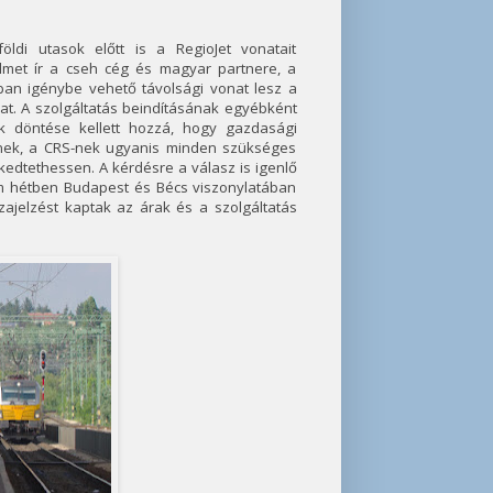
öldi utasok előtt is a RegioJet vonatait
lmet ír a cseh cég és magyar partnere, a
omban igénybe vehető távolsági vonat lesz a
rat. A szolgáltatás beindításának egyébként
 döntése kellett hozzá, hogy gazdasági
rnek, a CRS-nek ugyanis minden szükséges
edtethessen. A kérdésre a válasz is igenlő
rom hétben Budapest és Bécs viszonylatában
zajelzést kaptak az árak és a szolgáltatás