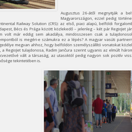
Augusztus 26-átől megnyitják a belf
Magyarországon, ezzel pedig történe
tinental Railway Solution (CRS): az első, piaci alapú, belföldi forgal
apest, Bécs és Prága között közlekedő – jelenleg – két pár RegioJet já
m volt már eddig sem akadálya, mindösszesen csak a tulajdonosok
empontból is megéri-e számukra ez a lépés? A magyar vasúti partne
gedélye megvan ahhoz, hogy belföldön személyszállító vonatokat közlek
t, a RegioJet tulajdonosa, Radim Jančura szerint ugyanis az elmúlt há
cvezetővé vált a társaság, az utasoktól pedig nagyon sok pozitív viss
ősége tekintetében is.