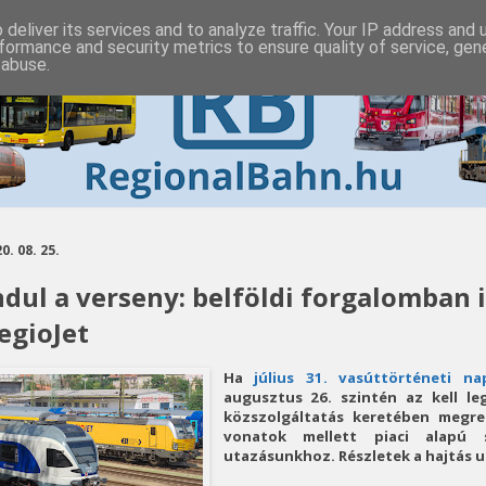
deliver its services and to analyze traffic. Your IP address and
formance and security metrics to ensure quality of service, ge
 abuse.
0. 08. 25.
ndul a verseny: belföldi forgalomban
egioJet
Ha
július 31. vasúttörténeti na
augusztus 26. szintén az kell le
közszolgáltatás keretében megr
vonatok mellett piaci alapú 
utazásunkhoz. Részletek a hajtás u