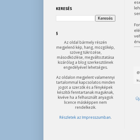
es
leh
KERESÉS
se
Fon
el
§
ve
ér
Az oldal bármely részén
megjelenő kép, hang, mozgókép,
szöveg tükrözése,
másodközlése, megváltoztatása
kizárólag a blog szerkesztőinek
engedélyével lehetséges.
Az oldalon megjelent valamennyi
ku
tartalommal kapcsolatos minden
jogot a szerzők és a fényképek
készítői fenntartanak maguknak,
kivéve ha a felhasznált anyagok
Új
licence másképpen nem
rendelkezik.
Részletek az Impresszumban
.