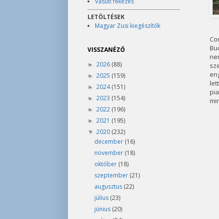
Vasúti fékezés
LETÖLTÉSEK
Magyar Zusi kiegészítők
Con
Bud
VISSZANÉZŐ
ne
2026
(88)
►
sz
en
2025
(159)
►
let
2024
(151)
►
pia
2023
(154)
►
min
2022
(196)
►
2021
(195)
►
2020
(232)
▼
december
(16)
november
(18)
október
(18)
szeptember
(21)
augusztus
(22)
július
(23)
június
(20)