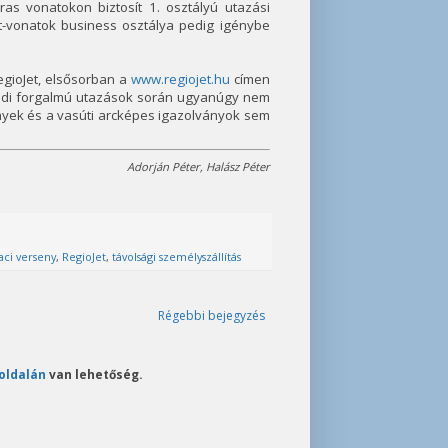
as vonatokon biztosít 1. osztályú utazási
jet-vonatok business osztálya pedig igénybe
egioJet, elsősorban a
www.regiojet.hu
címen
öldi forgalmú utazások során ugyanúgy nem
yek és a vasúti arcképes igazolványok sem
Adorján Péter, Halász Péter
aci verseny
,
RegioJet
,
távolsági személyszállítás
Régebbi bejegyzés
oldalán
van lehetőség.