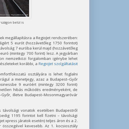
szágon belül is
ek megállapításra a RegioJet rendszerében:
gért 5 eurót (hozzávetőleg 1750 forintot)
volság 7 euróba kerül majd (hozzávetőleg
ró (mintegy 700 forint) lesz. A jegyárban
lyon nemzetközi forgalomban igénybe lehet
részleteket korábbi, a
RegioJet szolgáltatásit
fortfokozatú osztályára is lehet foglalni
l drágul a menetjegy, azaz a Budapest–Győr
usinessbe 9 euróért (mintegy 3200 forint)
ltehetően hibás működés eredményeként, de
t–Győr, illetve Budapest–Mosonmagyaróvár
s távolsági vonatok esetében Budapestről
ig 1195 forintot kell fizetni – távolsági
et xpress járatok esetén) teljes áron és a 2.
r összegével kevesebb. Az 1. kocsiosztály