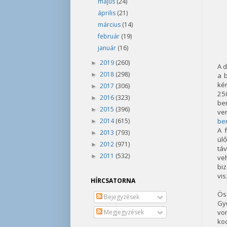
május
(24)
április
(21)
március
(14)
február
(19)
január
(16)
2019
(260)
►
A d
2018
(298)
►
a 
ké
2017
(306)
►
25
2016
(323)
►
be
2015
(396)
►
ven
2014
(615)
be
►
A 
2013
(793)
►
ül
2012
(971)
►
tá
2011
(532)
►
ve
bi
vis
HÍRCSATORNA
Ös
Bejegyzések
Gy
Megjegyzések
von
ko