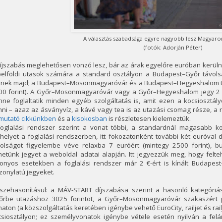
A választás szabadsága egyre nagyobb lesz Magyaror
(fotók: Adorján Péter)
íjszabás meglehetősen vonzó lesz, bár az árak egyelőre euróban kerüln
belföldi utasok számára a standard osztályon a Budapest–Győr távolsá
rnek majd; a Budapest–Mosonmagyaróvár és a Budapest–Hegyeshalom tá
00 forint). A Győr–Mosonmagyaróvár vagy a Győr–Hegyeshalom jegy 2 eu
nne foglaltatik minden egyéb szolgáltatás is, amit ezen a kocsiosztá
ni – azaz az ásványvíz, a kávé vagy tea is az utazási csomag része, a 
mutató cikkünkben
és a
kisokosban
is részletesen kielemeztük.
foglalási rendszer szerint a vonat többi, a standardnál magasabb kom
őhelyet a foglalási rendszerben, itt fokozatonként további két euróva
volságot figyelembe véve relaxba 7 euróért (mintegy 2500 forint), b
hetünk jegyet a weboldal adatai alapján. Itt jegyezzük meg, hogy fe
zonyos esetekben a foglalási rendszer már 2 €-ért is kínált Budapes
zonylatú jegyeket.
szehasonításul: a MÁV-START díjszabása szerint a hasonló kategóriá
őrbe utazáshoz 3025 forintot, a Győr–Mosonmagyaróvár szakaszért ped
aton (a közszolgáltatás keretében igénybe vehető EuroCity, railjet és railj
csiosztályon; ez személyvonatok igénybe vétele esetén nyilván a felá