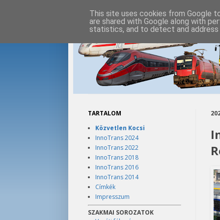
This site uses cookies from Google to 
are shared with Google along with per
statistics, and to detect and address
TARTALOM
202
Közvetlen Kocsi
I
InnoTrans 2024
R
InnoTrans 2022
InnoTrans 2018
InnoTrans 2016
InnoTrans 2014
Címkék
Impresszum
SZAKMAI SOROZATOK