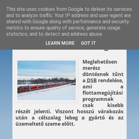
This site uses cookies from Google to deliver its services
and to analyze traffic. Your IP address and user-agent are
shared with Google along with performance and security
metrics to ensure quality of service, generate usage
statistics, and to detect and address abuse.
2024. 01. 30.
LEARN MORE
GOT IT
Már Dániában van a Talgo
Meglehetősen
merész
döntésnek tűnt
a
DSB
rendelése,
ami a
flottamegújítási
programnak
csak kisebb
részét jelenti. Viszont hosszú várakozás
után a célszalag lebeg a gyártó és az
üzemeltető szeme előtt.