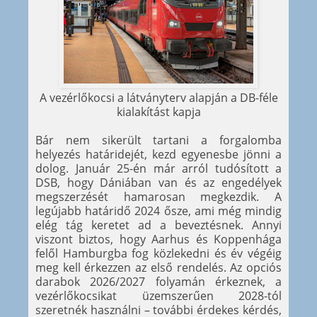
A vezérlőkocsi a látványterv alapján a DB-féle
kialakítást kapja
Bár nem sikerült tartani a forgalomba
helyezés határidejét, kezd egyenesbe jönni a
dolog. Január 25-én már arról tudósított a
DSB, hogy Dániában van és az engedélyek
megszerzését hamarosan megkezdik. A
legújabb határidő 2024 ősze, ami még mindig
elég tág keretet ad a beveztésnek. Annyi
viszont biztos, hogy Aarhus és Koppenhága
felől Hamburgba fog közlekedni és év végéig
meg kell érkezzen az első rendelés. Az opciós
darabok 2026/2027 folyamán érkeznek, a
vezérlőkocsikat üzemszerűen 2028-tól
szeretnék használni – további érdekes kérdés,