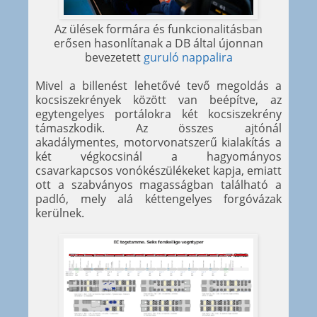
Az ülések formára és funkcionalitásban
erősen hasonlítanak a DB által újonnan
bevezetett
guruló nappalira
Mivel a billenést lehetővé tevő megoldás a
kocsiszekrények között van beépítve, az
egytengelyes portálokra két kocsiszekrény
támaszkodik. Az összes ajtónál
akadálymentes, motorvonatszerű kialakítás a
két végkocsinál a hagyományos
csavarkapcsos vonókészülékeket kapja, emiatt
ott a szabványos magasságban található a
padló, mely alá kéttengelyes forgóvázak
kerülnek.