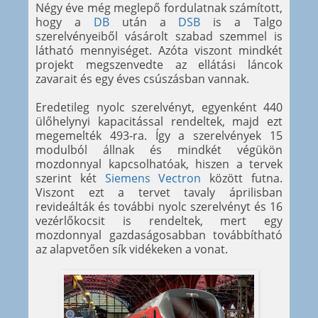
Négy éve még meglepő fordulatnak számított,
hogy a
DB
után a
DSB
is a Talgo
szerelvényeiből vásárolt szabad szemmel is
látható mennyiséget. Azóta viszont mindkét
projekt megszenvedte az ellátási láncok
zavarait és egy éves csúszásban vannak.
Eredetileg nyolc szerelvényt, egyenként 440
ülőhelynyi kapacitással rendeltek, majd ezt
megemelték 493-ra. Így a szerelvények 15
modulból állnak és mindkét végükön
mozdonnyal kapcsolhatóak, hiszen a tervek
szerint két
Siemens Vectron
között futna.
Viszont ezt a tervet tavaly áprilisban
revideálták és további nyolc szerelvényt és 16
vezérlőkocsit is rendeltek, mert egy
mozdonnyal gazdaságosabban továbbítható
az alapvetően sík vidékeken a vonat.