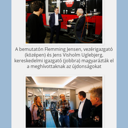
A bemutatón Flemming Jensen, vezérigazgató
(középen) és Jens Visholm Uglebjerg,
kereskedelmi igazgató (jobbra) magyarázták el
a meghívottaknak az újdonságokat