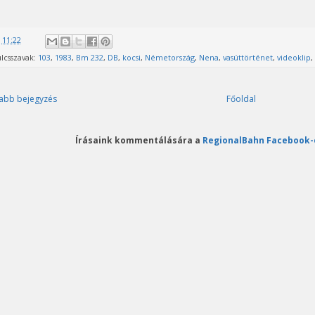
@
11:22
lcsszavak:
103
,
1983
,
Bm 232
,
DB
,
kocsi
,
Németország
,
Nena
,
vasúttörténet
,
videoklip
,
abb bejegyzés
Főoldal
Írásaink kommentálására a
RegionalBahn Facebook-