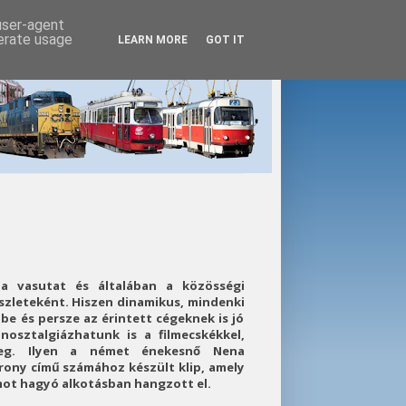
 user-agent
nerate usage
LEARN MORE
GOT IT
 a vasutat és általában a közösségi
íszleteként. Hiszen dinamikus, mindenki
 be és persze az érintett cégeknek is jó
nosztalgiázhatunk is a filmecskékkel,
meg. Ilyen a német énekesnő Nena
rony című számához készült klip, amely
mot hagyó alkotásban hangzott el.