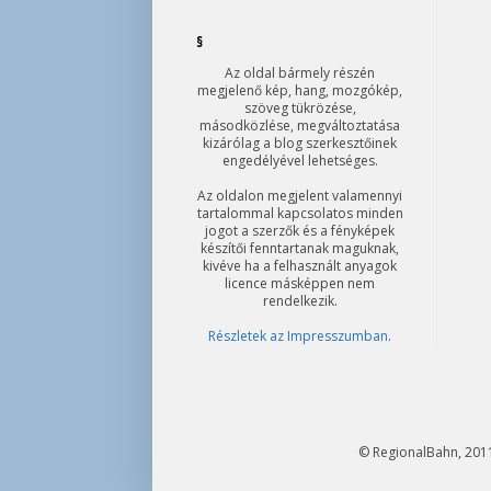
§
Az oldal bármely részén
megjelenő kép, hang, mozgókép,
szöveg tükrözése,
másodközlése, megváltoztatása
kizárólag a blog szerkesztőinek
engedélyével lehetséges.
Az oldalon megjelent valamennyi
tartalommal kapcsolatos minden
jogot a szerzők és a fényképek
készítői fenntartanak maguknak,
kivéve ha a felhasznált anyagok
licence másképpen nem
rendelkezik.
Részletek az Impresszumban
.
© RegionalBahn, 2011