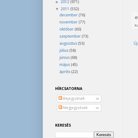
2012
(971)
►
2011
(532)
▼
december
(76)
november
(77)
ku
október
(60)
szeptember
(73)
Új
augusztus
(53)
július
(58)
június
(68)
május
(45)
április
(22)
HÍRCSATORNA
Bejegyzések
Megjegyzések
KERESÉS