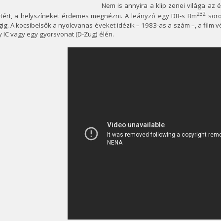
Nem is annyira a klip zenei világa az
232
ttért, a helyszíneket érdemes megnézni. A leányzó egy DB-s Bm
soro
ig. A kocsibelsők a nyolcvanas éveket idézik – 1983-as a szám –, a film v
 IC vagy egy gyorsvonat (D-Zug) élén.