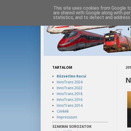
This site uses cookies from Google to 
are shared with Google along with per
statistics, and to detect and address
TARTALOM
201
Közvetlen Kocsi
N
InnoTrans 2024
InnoTrans 2022
InnoTrans 2018
InnoTrans 2016
InnoTrans 2014
Címkék
Impresszum
SZAKMAI SOROZATOK