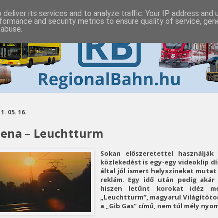
deliver its services and to analyze traffic. Your IP address and
formance and security metrics to ensure quality of service, ge
 abuse.
1. 05. 16.
ena – Leuchtturm
Sokan előszeretettel használják
közlekedést is egy-egy videoklip d
által jól ismert helyszíneket mutat
reklám. Egy idő után pedig akár 
hiszen letűnt korokat idéz 
„Leuchtturm”, magyarul Világítóto
a „Gib Gas” című, nem túl mély nyo