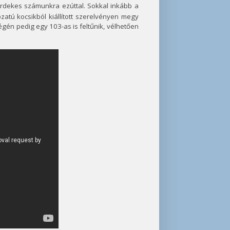
 érdekes számunkra ezúttal. Sokkal inkább a
zatú kocsikból kiállított szerelvényen megy
égén pedig egy 103-as is feltűnik, vélhetően