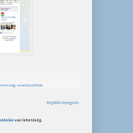
etország
,
vonatösszeállítás
Régebbi bejegyzés
oldalán
van lehetőség.