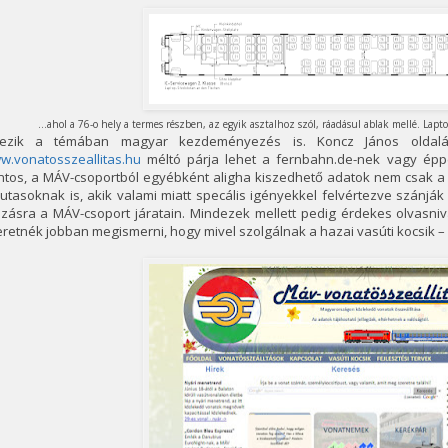
...ahol a 76-o hely a termes részben, az egyik asztalhoz szól, ráadásul ablak mellé. La
tezik a témában magyar kezdeményezés is. Koncz János oldalá
w.vonatosszeallitas.hu
méltó párja lehet a fernbahn.de-nek vagy ép
ntos, a MÁV-csoportból egyébként aligha kiszedhető adatok nem csak 
utasoknak is, akik valami miatt specális igényekkel felvértezve szánjá
zásra a MÁV-csoport járatain. Mindezek mellett pedig érdekes olvasniva
retnék jobban megismerni, hogy mivel szolgálnak a hazai vasúti kocsik – m