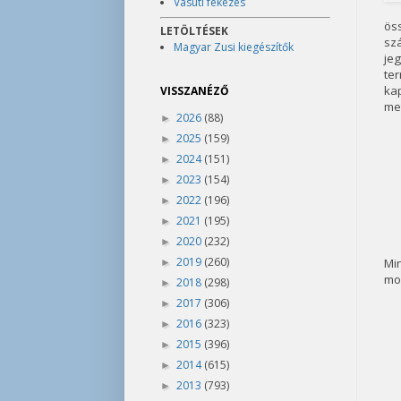
Vasúti fékezés
öss
LETÖLTÉSEK
szá
Magyar Zusi kiegészítők
jeg
te
kap
VISSZANÉZŐ
me
2026
(88)
►
2025
(159)
►
2024
(151)
►
2023
(154)
►
2022
(196)
►
2021
(195)
►
2020
(232)
►
2019
(260)
Min
►
mon
2018
(298)
►
2017
(306)
►
2016
(323)
►
2015
(396)
►
2014
(615)
►
2013
(793)
►