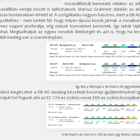
összeállítását bemutató oldalon az a
zeállítási rendje között is tallózhatunk. Marcus Grahnert oldalán az 
zas bontásokban érhető el. A szolgáltatás nagyon hasznos, mert a DB AG
yzékéhez – nem tünteti fel, hogy milyen típusú kocsik járnak a vonatban
rmes vagont preferálja, míg mások konnektort keresnek. Így tehát tájé
hat. Megtudhatjuk az egyes vonatok illetőségét és azt is, hogy ha lezá
ttől meddig van a szerelvényben.
Így fest a Metropol a fernbahn.de jegyzékéb
dezt kiegészítve a DB AG tavalyig közzétett kocsirajz-gyűjteményével i
djuk hol fogunk ülni az EC 174-es számú vonat 260-as számú kocsijában,
A fernbahn.de szerint a 260-as kocsi egy Bvmsz soroz