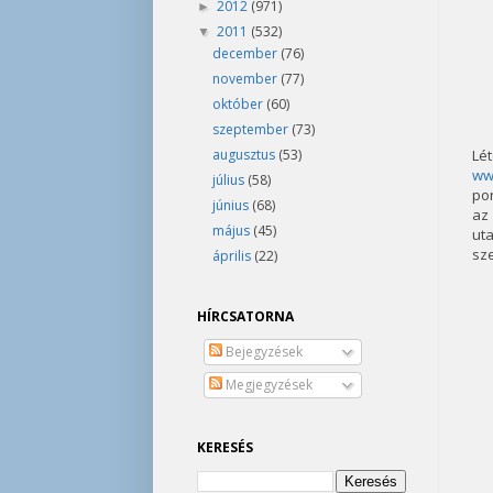
2012
(971)
►
2011
(532)
▼
december
(76)
november
(77)
október
(60)
szeptember
(73)
augusztus
(53)
Lé
ww
július
(58)
po
június
(68)
az 
május
(45)
uta
sze
április
(22)
HÍRCSATORNA
Bejegyzések
Megjegyzések
KERESÉS