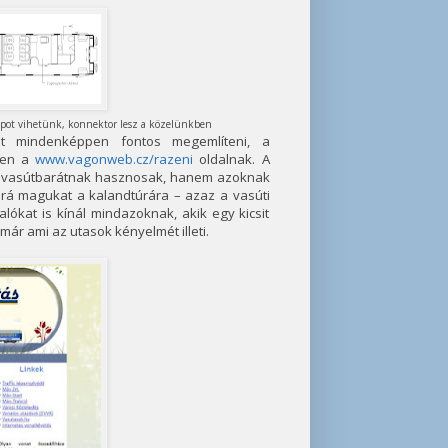
ptopot vihetünk, konnektor lesz a közelünkben
t mindenképpen fontos megemlíteni, a
pen a
www.vagonweb.cz/razeni
oldalnak. A
a vasútbarátnak hasznosak, hanem azoknak
k rá magukat a kalandtúrára – azaz a vasúti
lókat is kínál mindazoknak, akik egy kicsit
ár ami az utasok kényelmét illeti.