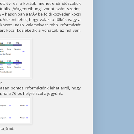
dott évi és a korábbi menetrendi időszakok
aktuális „Wagenreihung” vonat szám szerint,
 – hasonlóan a MÁV belföldi közvetlen kocsi
. Viszont lehet, hogy valaki a fülkés vagy a
kozott utazó valamelyest több információt
rt kocsi közlekedik a vonattal, az hol van,
en
gazán pontos információnk lehet arról, hogy
 ha a 76-os helyre szól a jegyünk.
atú jármű...