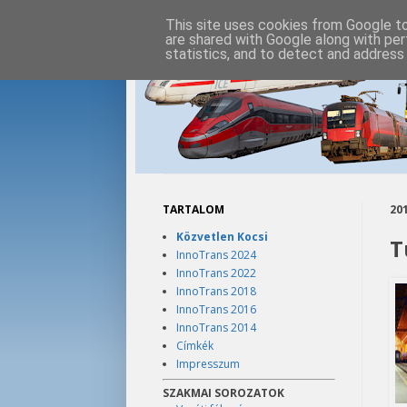
This site uses cookies from Google to 
are shared with Google along with per
statistics, and to detect and address
TARTALOM
201
Közvetlen Kocsi
T
InnoTrans 2024
InnoTrans 2022
InnoTrans 2018
InnoTrans 2016
InnoTrans 2014
Címkék
Impresszum
SZAKMAI SOROZATOK