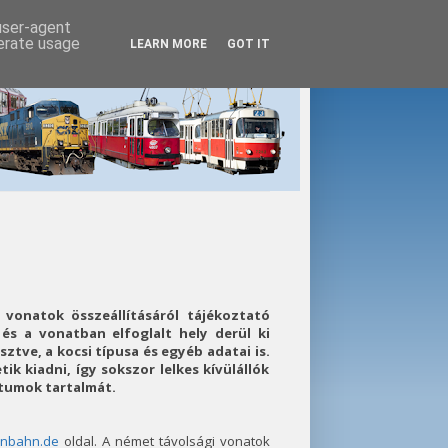
 user-agent
nerate usage
LEARN MORE
GOT IT
 vonatok összeállításáról tájékoztató
és a vonatban elfoglalt hely derül ki
ztve, a kocsi típusa és egyéb adatai is.
k kiadni, így sokszor lelkes kívülállók
tumok tartalmát.
rnbahn.de
oldal. A német távolsági vonatok