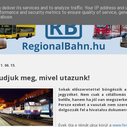
deliver its services and to analyze traffic. Your IP address and
formance and security metrics to ensure quality of service, ge
 abuse.
1. 06. 15.
udjuk meg, mivel utazunk!
Sokak előszeretettel böngészik a
jegyzéket. Nem csak a célállomás 
belőle, hanem ha jól van megszerkes
Persze ezeket a vasutak nem szereti
dolgozzák fel a hivatalos dokumen
Évek óta e témát járja körül a
www.fe