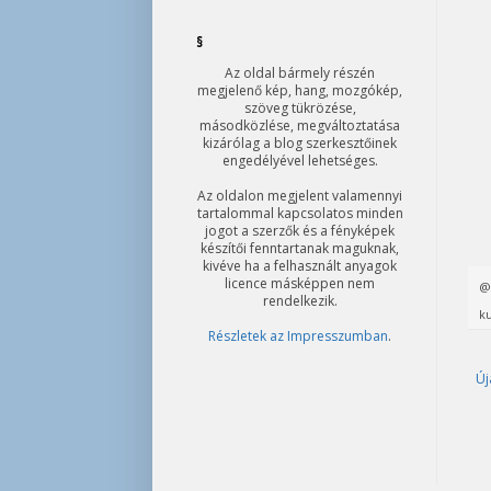
§
Az oldal bármely részén
megjelenő kép, hang, mozgókép,
szöveg tükrözése,
másodközlése, megváltoztatása
kizárólag a blog szerkesztőinek
engedélyével lehetséges.
Az oldalon megjelent valamennyi
tartalommal kapcsolatos minden
jogot a szerzők és a fényképek
készítői fenntartanak maguknak,
kivéve ha a felhasznált anyagok
licence másképpen nem
rendelkezik.
ku
Részletek az Impresszumban
.
Új