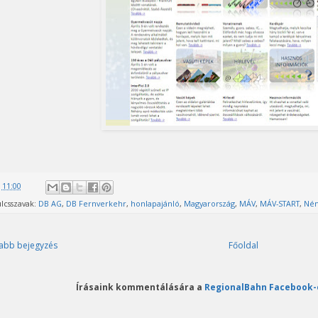
@
11:00
lcsszavak:
DB AG
,
DB Fernverkehr
,
honlapajánló
,
Magyarország
,
MÁV
,
MÁV-START
,
Ném
abb bejegyzés
Főoldal
Írásaink kommentálására a
RegionalBahn Facebook-