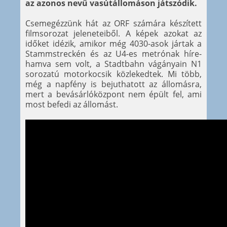
az azonos nevű vasútállomáson játszódik.
Csemegézzünk hát az ORF számára készített
filmsorozat jeleneteiből. A képek azokat az
időket idézik, amikor még 4030-asok jártak a
Stammstreckén és az U4-es metrónak híre-
hamva sem volt, a Stadtbahn vágányain N1
sorozatú motorkocsik közlekedtek. Mi több,
még a napfény is bejuthatott az állomásra,
mert a bevásárlóközpont nem épült fel, ami
most befedi az állomást.