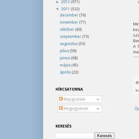
2012
(971)
►
2011
(532)
▼
december
(76)
november
(77)
Mi
október
(60)
ke
sz
szeptember
(73)
Ber
augusztus
(53)
A 
július
(58)
meg
június
(68)
május
(45)
április
(22)
HÍRCSATORNA
ku
Bejegyzések
Új
Megjegyzések
KERESÉS