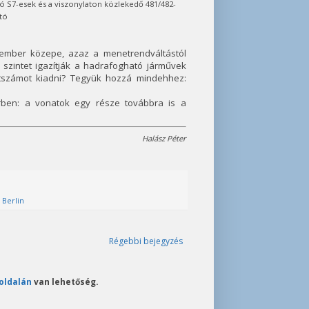
zó S7-esek és a viszonylaton közlekedő 481/482-
ató
cember közepe, azaz a menetrendváltástól
szintet igazítják a hadrafogható járművek
tszámot kiadni? Tegyük hozzá mindehhez:
ben: a vonatok egy része továbbra is a
Halász Péter
 Berlin
Régebbi bejegyzés
oldalán
van lehetőség.