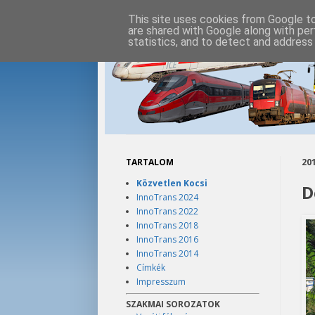
This site uses cookies from Google to 
are shared with Google along with per
statistics, and to detect and address
TARTALOM
201
Közvetlen Kocsi
D
InnoTrans 2024
InnoTrans 2022
InnoTrans 2018
InnoTrans 2016
InnoTrans 2014
Címkék
Impresszum
SZAKMAI SOROZATOK