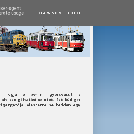
 user-agent
nerate usage
LEARN MORE
GOT IT
eni fogja a berlini gyorsvasút a
alt szolgáltatási szintet. Ezt Rüdiger
igazgatója jelentette be kedden egy