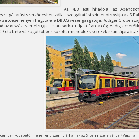
Az RBB esti híradója, az Abendsch
szolgáltatási szerződésben vállalt szolgáltatási szintet biztosítja az S
 sajtóeseményen hagyta el a DB AG vezérigazgatója, Rüdiger Grube szájá
d az ötszáz „Viertelzugját” csatasorba tudja állítani a cég. Addig kicseréli
9 óta tartó válságot többek között a monoblokk kerekek számlájára írták
cember közepétől menetrend szerint járhatnak az S-Bahn-szerelvényei? Vajon a me