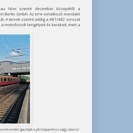
au hírei szerint december közepétől a
-Bahn Berlin GmbH. Az erre vonatkozó mondató
t. A tervek szerint addig a 481/482 sorozat
k a motorkocsik tengelyeit és kerekeit, mert a
.
netrendet igazítják a járműparkhoz vagy sikerül