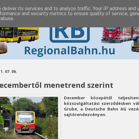
deliver its services and to analyze traffic. Your IP address and
formance and security metrics to ensure quality of service, ge
 abuse.
1. 07. 06.
ecembertől menetrend szerint
December közepétől teljesít
közszolgáltatási szerződésben váll
Grube, a Deutsche Bahn AG vezér
sajtórendezvényen.