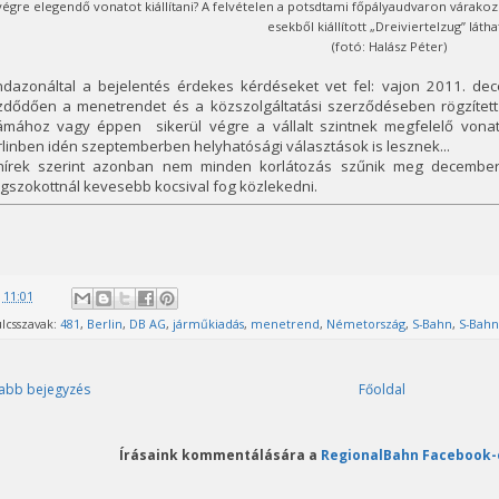
végre elegendő vonatot kiállítani? A felvételen a potsdtami főpályaudvaron várako
esekből kiállított „Dreiviertelzug” láth
(fotó: Halász Péter)
ndazonáltal a bejelentés érdekes kérdéseket vet fel: vajon 2011. de
zdődően a menetrendet és a közszolgáltatási szerződéseben rögzített 
ámához vagy éppen sikerül végre a vállalt szintnek megfelelő vona
linben idén szeptemberben helyhatósági választások is lesznek...
hírek szerint azonban nem minden korlátozás szűnik meg december
szokottnál kevesebb kocsival fog közlekedni.
@
11:01
lcsszavak:
481
,
Berlin
,
DB AG
,
járműkiadás
,
menetrend
,
Németország
,
S-Bahn
,
S-Bahn
abb bejegyzés
Főoldal
Írásaink kommentálására a
RegionalBahn Facebook-