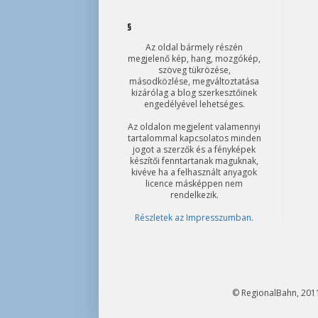
§
Az oldal bármely részén
megjelenő kép, hang, mozgókép,
szöveg tükrözése,
másodközlése, megváltoztatása
kizárólag a blog szerkesztőinek
engedélyével lehetséges.
Az oldalon megjelent valamennyi
tartalommal kapcsolatos minden
jogot a szerzők és a fényképek
készítői fenntartanak maguknak,
kivéve ha a felhasznált anyagok
licence másképpen nem
rendelkezik.
Részletek az Impresszumban
.
© RegionalBahn, 2011