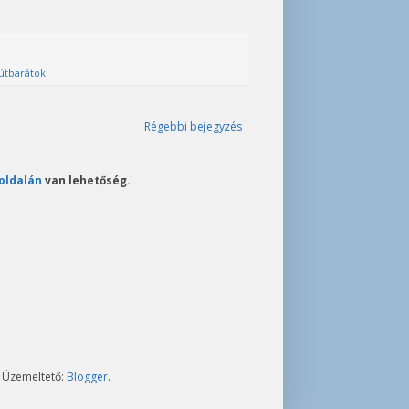
útbarátok
Régebbi bejegyzés
oldalán
van lehetőség.
. Üzemeltető:
Blogger
.