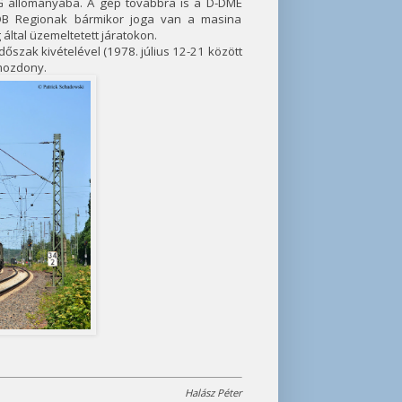
G állományába. A gép továbbra is a D-DME
 DB Regionak bármikor joga van a masina
által üzemeltetett járatokon.
őszak kivételével (1978. július 12-21 között
 mozdony.
Halász Péter