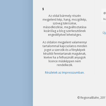
§
Az oldal bármely részén
ku
megjelenő kép, hang, mozgókép,
szöveg tükrözése,
másodközlése, megváltoztatása
kizárólag a blog szerkesztőinek
Új
engedélyével lehetséges.
Az oldalon megjelent valamennyi
tartalommal kapcsolatos minden
jogot a szerzők és a fényképek
készítői fenntartanak maguknak,
kivéve ha a felhasznált anyagok
licence másképpen nem
rendelkezik.
Részletek az Impresszumban
.
© RegionalBahn, 2011