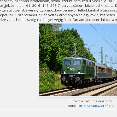
mozdony azonban hivatalosan, szám szerint nem került vissza a DB A
lségjelzés alatt, 91 80 6 141 228-7 pályaszámon közlekedik, de a
lgálatait igénybe venni, így a mozdony bármikor felbukkanhat a társaság 
épet 1962. szeptember 27-én vették állományba és egy rövid, két hetes id
lze volt a honos szolgálati helye) végig Frankfurt am Mainban „lakott” a
Bevetésen az öreg mozdony
(fotó:
Patrick Schadowski / flickr
)