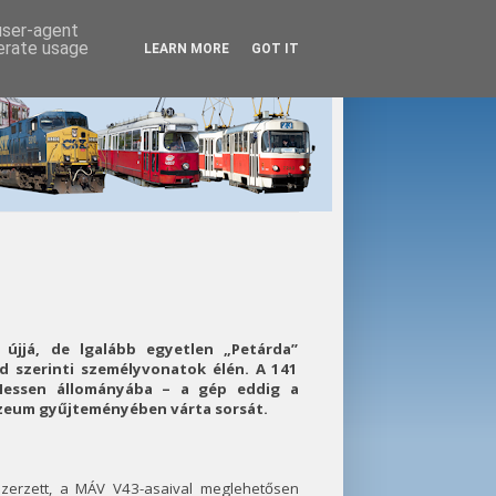
 user-agent
nerate usage
LEARN MORE
GOT IT
 újjá, de lgalább egyetlen „Petárda”
 szerinti személyvonatok élén. A 141
 Hessen állományába – a gép eddig a
zeum gyűjteményében várta sorsát.
zerzett, a MÁV V43-asaival meglehetősen