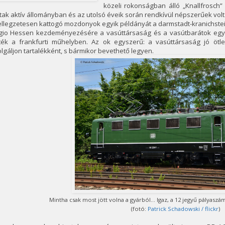
közeli rokonságban álló „Knallfrosch
tak aktív állományban és az utolsó éveik során rendkívül népszerűek vol
ellegzetesen kattogó mozdonyok egyik példányát a darmstadt-kranichste
gio Hessen kezdeményezésére a vasúttársaság és a vasútbarátok eg
tték a frankfurti műhelyben. Az ok egyszerű: a vasúttársaság jó öt
lgáljon tartalékként, s bármikor bevethető legyen.
Mintha csak most jött volna a gyárból... Igaz, a 12 jegyű pályas
(fotó:
Patrick Schadowski / flickr
)