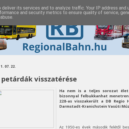
deliver its services and to analyze traffic. Your IP address and
formance and security metrics to ensure quality of service, ge
 abuse.
1. 07. 22.
 petárdák visszatérése
Ha nem is a teljes sorozat élet
bizonnyal felbukkanhat menetrend
228-as visszakerült a DB Regio
Darmstadt-Kranichstein Vasúti Mú
Az 1950-es évek második felétől bes