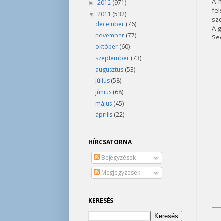
A 
2012
(971)
►
fe
2011
(532)
▼
szo
december
(76)
A g
november
(77)
See
október
(60)
szeptember
(73)
augusztus
(53)
július
(58)
június
(68)
május
(45)
április
(22)
HÍRCSATORNA
Bejegyzések
Megjegyzések
KERESÉS