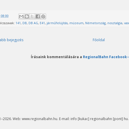
@
08:00
lcsszavak:
141
,
DB
,
DB AG
,
E41
,
járműfelújítás
,
múzeum
,
Németország
,
nosztalgia
,
vas
abb bejegyzés
Főoldal
Írásaink kommentálására a
RegionalBahn Facebook-
–2026. Web: www.regionalbahn.hu. E-mail: info [kukac] regionalbahn [pont] hu