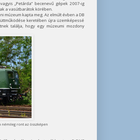
” vagyis „Petárda” becenevű gépek 2007-ig
tak a vasútbarátok körében.
ini múzeum kapta meg. Az elmúlt évben a DB
yüttműködése keretében újra üzemképessé
letnek találja, hogy egy múzeumi mozdony
zám némileg ront az összképen