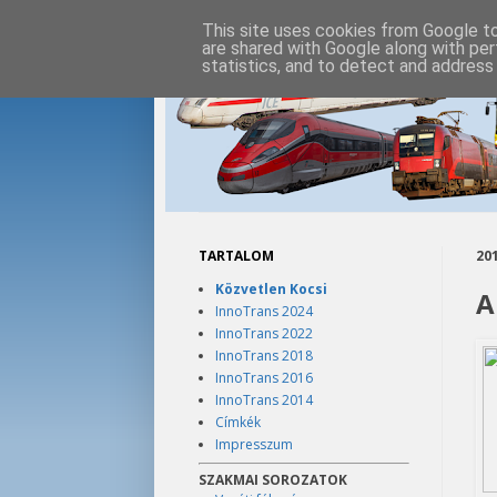
This site uses cookies from Google to 
are shared with Google along with per
statistics, and to detect and address
TARTALOM
201
Közvetlen Kocsi
A
InnoTrans 2024
InnoTrans 2022
InnoTrans 2018
InnoTrans 2016
InnoTrans 2014
Címkék
Impresszum
SZAKMAI SOROZATOK