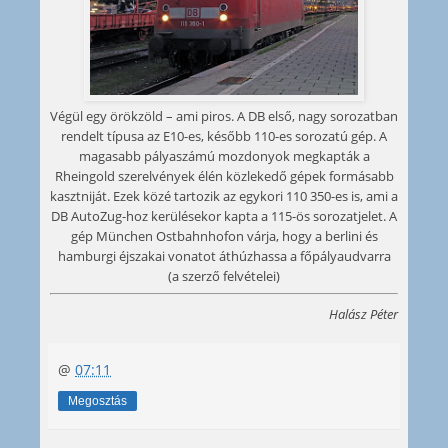
Végül egy örökzöld – ami piros. A DB első, nagy sorozatban
rendelt típusa az E10-es, később 110-es sorozatú gép. A
magasabb pályaszámú mozdonyok megkapták a
Rheingold szerelvények élén közlekedő gépek formásabb
kasztniját. Ezek közé tartozik az egykori 110 350-es is, ami a
DB AutoZug-hoz kerülésekor kapta a 115-ös sorozatjelet. A
gép München Ostbahnhofon várja, hogy a berlini és
hamburgi éjszakai vonatot áthúzhassa a főpályaudvarra
(a szerző felvételei)
Halász Péter
@
07:11
Megosztás