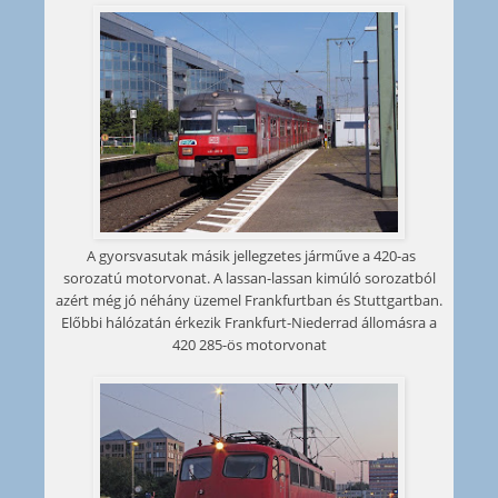
A gyorsvasutak másik jellegzetes járműve a 420-as
sorozatú motorvonat. A lassan-lassan kimúló sorozatból
azért még jó néhány üzemel Frankfurtban és Stuttgartban.
Előbbi hálózatán érkezik Frankfurt-Niederrad állomásra a
420 285-ös motorvonat