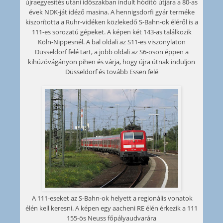
újraegyesítés utáni időszakban indult hódító útjára a 80-as
évek NDK-ját idéző masina. A hennigsdorfi gyár terméke
kiszorította a Ruhr-vidéken közlekedő S-Bahn-ok éléről is a
111-es sorozatú gépeket. A képen két 143-as találkozik
Köln-Nippesnél. A bal oldali az S11-es viszonylaton
Düsseldorf felé tart, a jobb oldali az S6-oson éppen a
kihúzóvágányon pihen és várja, hogy újra útnak induljon
Düsseldorf és tovább Essen felé
A 111-eseket az S-Bahn-ok helyett a regionális vonatok
élén kell keresni. A képen egy aacheni RE élén érkezik a 111
155-ös Neuss főpályaudvarára