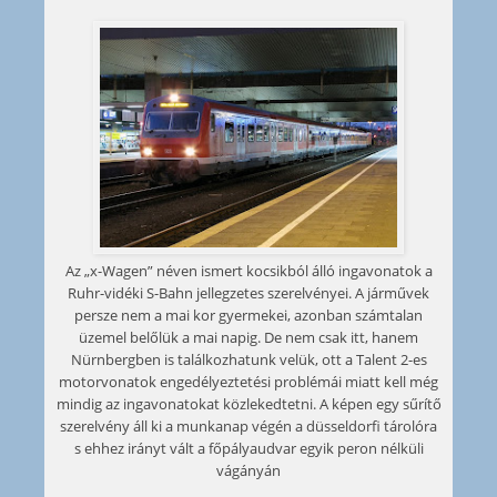
Az „x-Wagen” néven ismert kocsikból álló ingavonatok a
Ruhr-vidéki S-Bahn jellegzetes szerelvényei. A járművek
persze nem a mai kor gyermekei, azonban számtalan
üzemel belőlük a mai napig. De nem csak itt, hanem
Nürnbergben is találkozhatunk velük, ott a Talent 2-es
motorvonatok engedélyeztetési problémái miatt kell még
mindig az ingavonatokat közlekedtetni. A képen egy sűrítő
szerelvény áll ki a munkanap végén a düsseldorfi tárolóra
s ehhez irányt vált a főpályaudvar egyik peron nélküli
vágányán