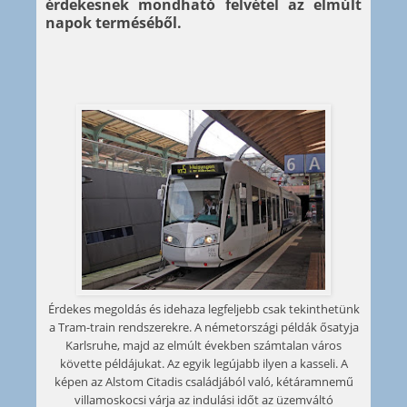
érdekesnek mondható felvétel az elmúlt
napok terméséből.
Érdekes megoldás és idehaza legfeljebb csak tekinthetünk
a Tram-train rendszerekre. A németországi példák ősatyja
Karlsruhe, majd az elmúlt években számtalan város
követte példájukat. Az egyik legújabb ilyen a kasseli. A
képen az Alstom Citadis családjából való, kétáramnemű
villamoskocsi várja az indulási időt az üzemváltó