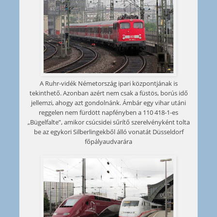
A Ruhr-vidék Németország ipari központjának is
tekinthető. Azonban azért nem csak a füstös, borús idő
jellemzi, ahogy azt gondolnánk. Ámbár egy vihar utáni
reggelen nem fürdött napfényben a 110 418-1-es
„Bügelfalte”, amikor csúcsidei sűrítő szerelvényként tolta
be az egykori Silberlingekből álló vonatát Düsseldorf
főpályaudvarára